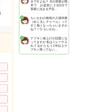
きですよね？ 夫の実家が熊
本で お盆前に２泊3日で
実家に泊まる予定…
社
4
ちいかわの映画の入場特典
（めじるしチャーム）って
すぐ無くなっちゃいますか
ね？！💦 ちいかわ…
5
ナプキン値上げが話題にな
ってますが 私はミレーナ入
れてるからもう1年以上ナ
プキン買ってない…