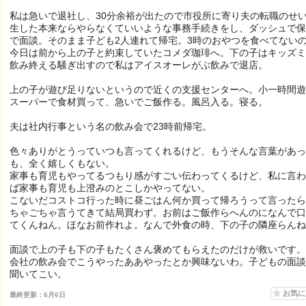
私は急いで退社し、30分余裕が出たので市役所に寄り夫の転職のせ
生した本来ならやらなくていいような事務手続きをし、ダッシュで保
で面談。そのまま子ども2人連れて帰宅。3時のおやつを食べてない
今日は前から上の子と約束していたコメダ珈琲へ。下の子はキッズミ
飲み終える騒ぎ出すので私はアイスオーレがぶ飲みで退店。
上の子が遊び足りないというので近くの支援センターへ。小一時間遊
スーパーで食材買って、急いでご飯作る。風呂入る。寝る。
夫は社内行事という名の飲み会で23時前帰宅。
色々ありがとうっていつも言ってくれるけど、もうそんな言葉があっ
も、全く嬉しくもない。
家事も育児もやってるつもり感がすごい伝わってくるけど、私に言わ
ば家事も育児も上澄みのとこしかやってない。
こないだコストコ行った時に昼ごはん何か買って帰ろうって言ったら
ちゃごちゃ言うてきて結局買わず。お前はご飯作らへんのになんで口
てくんねん。ほなお前作れよ。なんで外食の時、下の子の隣座らんね
面談で上の子も下の子もたくさん褒めてもらえたのだけが救いです。
会社の飲み会でこうやったああやったとか興味ないわ。子どもの面談
聞いてこい。
お気
最終更新：6月6日