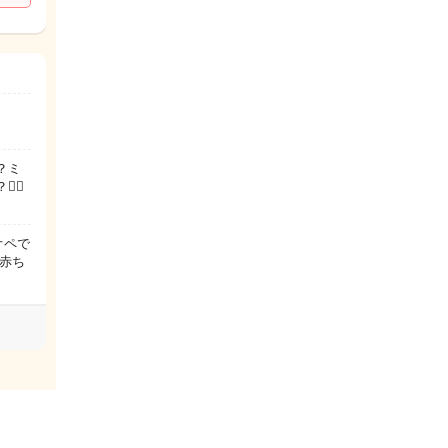
？ミ
‍💨
オペで
赤ち