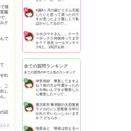
いで発
4
4歳8ヶ月の娘とリズム天国
育園
したいと思って買ったので
ので、
すが思ったより難しくて私
ルク
ばかりしてるので…
5
スポ少ママさん、、クーラ
んで
ーボックス何個持ってます
か？？ 現在コールマンテイ
ク6と、16QTを持…
て
全ての質問ランキング
全ての質問の中で人気のランキング
せれ
1
仲里依紗 整形してますよ
、ご
ね？前の方が可愛かったの
に今怖いんですが整形した
出し
ら整形したーって…
ん。
2
鹿児島市 黎明館の大恐竜展
ライカのシン恐竜展 今年行
の話
かれた方いらっしゃいます
か？ どちらか…
に入り
2
3
地震あと 帰省は控えるべ