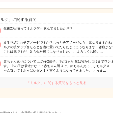
ミルク」に関する質問
生後20日頃ってミルク何ml飲んでましたか💭？
新生児👶これチアノーゼですか？もっとチアノーゼなら、紫なりますかね
ルクの後ゲップさせるとき縦に置いてたらたまにこうなります、鬱血かな？😮
これは腕ですが、足も似た感じになりました。。 よろしくお願い…
赤ちゃん返りについて 上の子2歳半、下が2ヶ月 夜は寝かしつけまでワン
す。 上の子は最近になって赤ちゃん返りで、赤ちゃん抱っこしちゃダメ！
ゃん置いて！おっぱいダメ！と言うようになってきました。 元々ま…
「ミルク」に関する質問をもっと見る
歳の子がいます。今日子の個人懇談があったの…