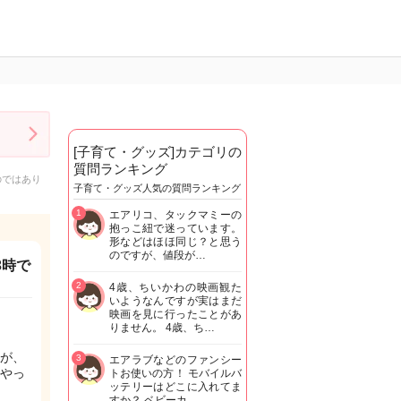
[子育て・グッズ]カテゴリの
質問ランキング
のではあり
子育て・グッズ人気の質問ランキング
1
エアリコ、タックマミーの
抱っこ紐で迷っています。
形などはほほ同じ？と思う
のですが、値段が…
3時で
2
4歳、ちいかわの映画観た
いようなんですが実はまだ
映画を見に行ったことがあ
りません。 4歳、ち…
が、
3
エアラブなどのファンシー
やっ
トお使いの方！ モバイルバ
ッテリーはどこに入れてま
すか？ ベビーカ…