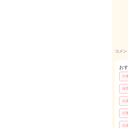
コメン
お
行
保
出
行
出