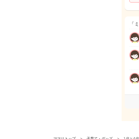
「
ママリトップ
子育て・グッズ
1歳と4