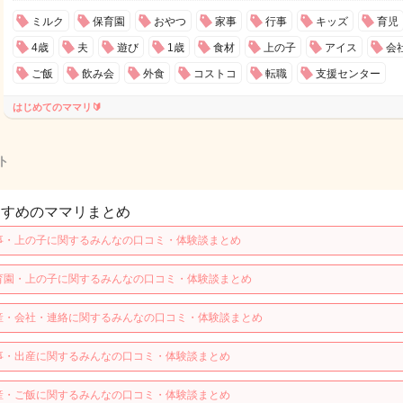
ミルク
保育園
おやつ
家事
行事
キッズ
育児
4歳
夫
遊び
1歳
食材
上の子
アイス
会
ご飯
飲み会
外食
コストコ
転職
支援センター
はじめてのママリ🔰
ト
すすめのママリまとめ
事・上の子に関するみんなの口コミ・体験談まとめ
育園・上の子に関するみんなの口コミ・体験談まとめ
産・会社・連絡に関するみんなの口コミ・体験談まとめ
事・出産に関するみんなの口コミ・体験談まとめ
産・ご飯に関するみんなの口コミ・体験談まとめ