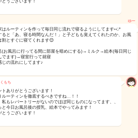
がとうございます！
ゆー
家はルーティンを作って毎日同じ流れで寝るようにしてます⑅◡̈*
すると「あ、寝る時間なんだ！」と子どもも覚えてくれたのか、お風
は割とすぐに寝てくれます😊
呂(お風呂に行ってる間に部屋を暗めにする)→ミルク→絵本(毎日同じ
んでます)→寝室行って就寝
感じの流れにしてます♪
くもち
ントありがとうございます！
りルーティンを徹底するべきですね…！！
、私もレパートリーがないのでほぼ同じものになってます、、
っと今日お風呂後の授乳、絵本でやってみます！
がとうございます！