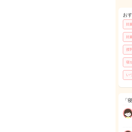
お
妊
妊
授
寝
い
「