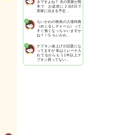
きですよね？ 夫の実家が熊
本で お盆前に２泊3日で
実家に泊まる予定…
4
ちいかわの映画の入場特典
（めじるしチャーム）って
すぐ無くなっちゃいますか
ね？！💦 ちいかわ…
5
ナプキン値上げが話題にな
ってますが 私はミレーナ入
れてるからもう1年以上ナ
プキン買ってない…