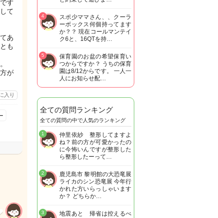
です
して
4
スポ少ママさん、、クーラ
ーボックス何個持ってます
か？？ 現在コールマンテイ
てあ
ク6と、16QTを持…
とも
5
保育園のお盆の希望保育い
。
つからですか？ うちの保育
園は8/12からです。 一人一
方が
人にお知らせ配…
に入り
全ての質問ランキング
ー
全ての質問の中で人気のランキング
1
仲里依紗 整形してますよ
ね？前の方が可愛かったの
に今怖いんですが整形した
ら整形したーって…
2
鹿児島市 黎明館の大恐竜展
ライカのシン恐竜展 今年行
かれた方いらっしゃいます
か？ どちらか…
3
地震あと 帰省は控えるべ