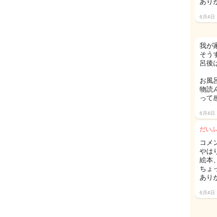
あり
6月4日
我が
そう
呂後
お風
物読
って
6月4日
だいふ
コメ
やは
絵本
ちょ
あり
6月4日