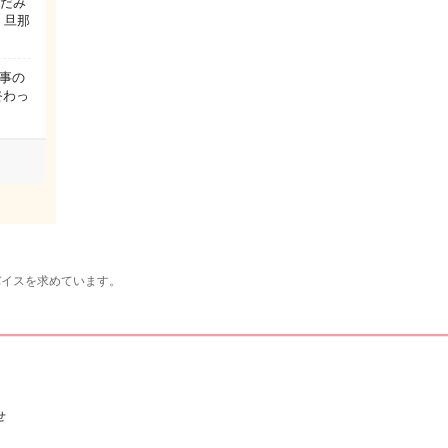
まだみ
 旦那
事の
終わっ
バイスを求めています。
せ