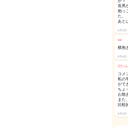
か？
長男
抱っ
た。
あと
6月4日
aa
横抱
6月4日
だいふ
コメ
私の
がで
ちょ
お散
また
比較
6月4日