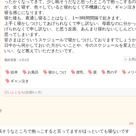
ったかくなってきて、少し眠そうだなと思ったところで抱っこするの
が、全く寝ず、色々していると寝れなくて不機嫌になり、ギャン泣き
寝る感じになります。
寝た後も、夜通し寝ることはなく、1〜3時間間隔で起きます。
上手く寝かしつけしてあげられなくて申し訳ない、母親なのに分かっ
げられなくて申し訳ない、と思う反面、あんまり寝れないししんどい
思ってしまいます。
皆さまはどういうスケジュールで寝かしつけしておりますでしょうか
日中から何かしておいた方がいいことや、今のスケジュールを変えた
いい、など教えていただきたいです。
お気
最終更新：6月4日
絵本
お風呂
寝かしつけ
授乳
親
男の子
メリ
ギャン泣き
だいふくもち
(生後6ヶ月)
ト
aa
眠そうなところで抱っこすると言ってますがほっといても寝ないです