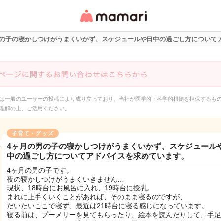
女性専用匿名QAアプ
リ・情報サイト
男の子の寝かしつけがうまくいかず、スケジュールや日中の過ごし方について
は一般のユーザーの投稿により成り立っており、当社が医学的・科学的根拠を担保するも
理解の上、ご活用ください。
子育て・グッズ
4ヶ月の男の子の寝かしつけがうまくいかず、スケジュール
中の過ごし方についてアドバイスを求めています。
4ヶ月の男の子です。
夜の寝かしつけがうまくいきません…
現状、18時台にお風呂に入れ、19時台に授乳。
まれに上手くいくことがあれば、そのまま寝るのですが、
だいたいここで寝ず、最近は21時台に寝る感じになっています。
寝る前は、プーメリーを見てもらったり、絵本を読んだりして、手足