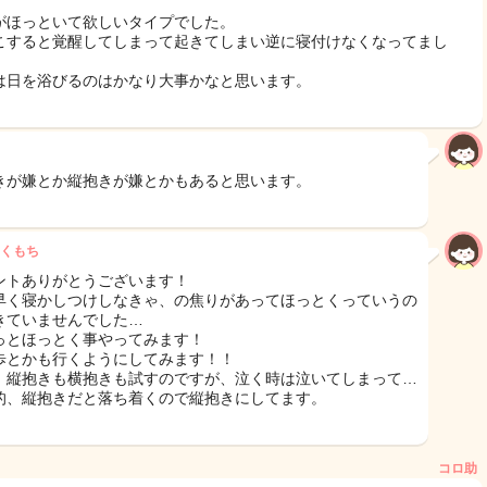
がほっといて欲しいタイプでした。
こすると覚醒してしまって起きてしまい逆に寝付けなくなってまし
は日を浴びるのはかなり大事かなと思います。
きが嫌とか縦抱きが嫌とかもあると思います。
くもち
ントありがとうございます！
早く寝かしつけしなきゃ、の焦りがあってほっとくっていうの
きていませんでした…
っとほっとく事やってみます！
歩とかも行くようにしてみます！！
、縦抱きも横抱きも試すのですが、泣く時は泣いてしまって…
的、縦抱きだと落ち着くので縦抱きにしてます。
コロ助