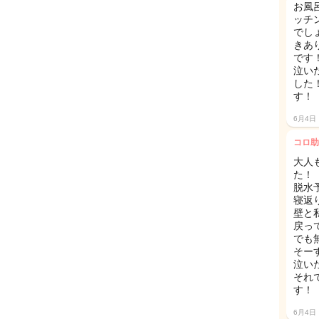
お風
ッチ
でし
きあ
です
泣い
した
す！
6月4日
コロ助
大人
た！
脱水
寝返
壁と
戻っ
でも
そー
泣い
それ
す！
6月4日