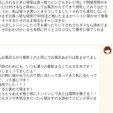
呂に入れるときに寝室は真っ暗リビングもテレビ消して間接照明やキ
ンだけ付けるなど暗めにしてお風呂からでてきて授乳してみてはどう
ょうか。私は寝つき悪いときそうしてました！それでも成功しないと
りますが真っ暗な寝室で30分ほど抱いたままかベッドに寝かせて無視
！そーするとそのまま寝るかギャン泣きか。。
たら少しトントンしたり手を握ったりしてそれでもダメなら諦めてま
！そのおかげかいまも布団に行くとゴロゴロして勝手に寝てくれま
もお風呂上がり喉乾くのと同じでお風呂あがりは飲ませてまし
予防のためにも。いつも通りの量飲まなくても大丈夫です！
りしまくってましたよ！
私の間に寝かせてたので壁に当たって戻ってきて私に当たって
て。って感じです！
無視でした！！！
すると疲れて寝ます！
たらとりあえず抱く前にトントンしてあとは眉間を撫でる！！
でもダメで本気泣きだったら寝かすのを諦めてリビング戻りま