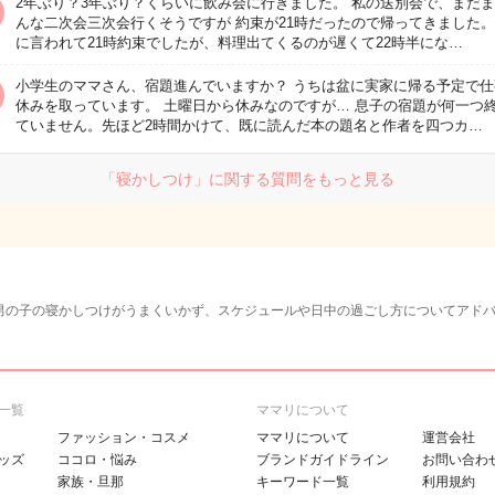
2年ぶり？3年ぶり？くらいに飲み会に行きました。 私の送別会で、まだ
んな二次会三次会行くそうですが 約束が21時だったので帰ってきました。
に言われて21時約束でしたが、料理出てくるのが遅くて22時半にな…
小学生のママさん、宿題進んでいますか？ うちは盆に実家に帰る予定で仕
休みを取っています。 土曜日から休みなのですが… 息子の宿題が何一つ
ていません。先ほど2時間かけて、既に読んだ本の題名と作者を四つカ…
「寝かしつけ」に関する質問をもっと見る
男の子の寝かしつけがうまくいかず、スケジュールや日中の過ごし方についてアド
一覧
ママリについて
ファッション・コスメ
ママリについて
運営会社
ッズ
ココロ・悩み
ブランドガイドライン
お問い合わ
家族・旦那
キーワード一覧
利用規約