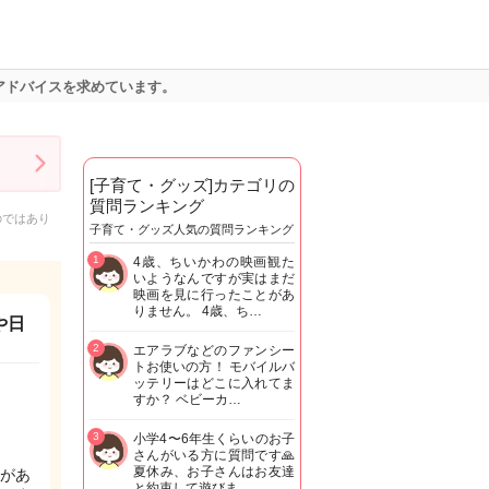
アドバイスを求めています。
[子育て・グッズ]カテゴリの
質問ランキング
のではあり
子育て・グッズ人気の質問ランキング
1
4歳、ちいかわの映画観た
いようなんですが実はまだ
映画を見に行ったことがあ
りません。 4歳、ち…
や日
2
エアラブなどのファンシー
トお使いの方！ モバイルバ
ッテリーはどこに入れてま
すか？ ベビーカ…
3
小学4〜6年生くらいのお子
さんがいる方に質問です🙏
夏休み、お子さんはお友達
があ
と約束して遊びま…