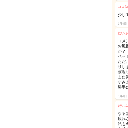
コロ助
少し
6月4日
だいふ
コメ
お風
か？
ベッ
ただ
りし
寝返
また
すみ
勝手
6月4日
だいふ
なる
疲れ
私も