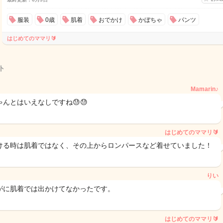
服装
0歳
肌着
おでかけ
かぼちゃ
パンツ
はじめてのママリ🔰
ト
Mamarin♪
ゃんとはいえなしですね😓😓
はじめてのママリ🔰
ける時は肌着ではなく、その上からロンパースなど着せていました！
りい
がに肌着では出かけてなかったです。
はじめてのママリ🔰