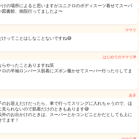
かけの場所によると思いますがユニクロのボディスーツ着せてスーパ
か図書館、病院行ってましたよ〜
ママリ
だけってことはしなことないですね😅
はじめてのママリ🔰
ならやったことありますね笑
クロの半袖ロンパース肌着にズボン履かせてスーパー行ったりしてま
た
あき
子のお迎えだけだったら、車で行ってスリングに入れちゃうので、ほ
に見られないので肌着だけのときもあります😅
以外のお出かけのときは、スーパーとかコンビニとかだとしても上に
せてます！