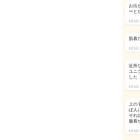
お出
ーと
6月3日
肌着
6月3日
近所
ユニ
し
6月3日
上の
ぼ人
それ
服着
6月3日