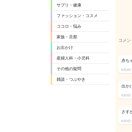
サプリ・健康
ファッション・コスメ
ココロ・悩み
家族・旦那
コメン
お出かけ
産婦人科・小児科
赤ち
その他の疑問
6月3日
雑談・つぶやき
出か
6月3日
さす
6月3日