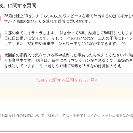
歳」に関する質問
26歳は膝上10センチくらいの丈のワンピースを着て外出するのは恥ずかし
すか？ 0歳の娘ひとりを連れて近所に買い物です。
旦那の全てにイライラします。 付き合って5年、結婚して5年目になりま
日に日に嫌いになります。 そして、そのせいなのか、二人の子供にもイラ
してしまい、授乳中や食事中、シャワー中などに涙が出てきます。 だ…
就園前の家購入で気をつける事や後悔した事あったら教えてください💦 0
月を育児中です。 購入は、条件に合うマンションが全然なくて、新築の戸
を検討しています。 引っ越しや戸建て管理が大変なのは覚悟のうえ…
「0歳」に関する質問をもっと見る
のお出かけ時の服装について、肌着だけでは不十分でしょうか。メッシュ肌着にか