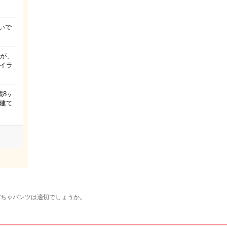
いで
すが、
イラ
歳8ヶ
建て
ぼちゃパンツは適切でしょうか。