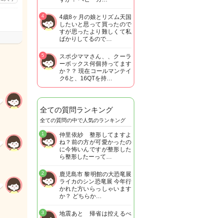
4
4歳8ヶ月の娘とリズム天国
したいと思って買ったので
すが思ったより難しくて私
ばかりしてるので…
5
スポ少ママさん、、クーラ
ーボックス何個持ってます
か？？ 現在コールマンテイ
ク6と、16QTを持…
全ての質問ランキング
全ての質問の中で人気のランキング
1
仲里依紗 整形してますよ
ね？前の方が可愛かったの
に今怖いんですが整形した
ら整形したーって…
2
鹿児島市 黎明館の大恐竜展
ライカのシン恐竜展 今年行
かれた方いらっしゃいます
か？ どちらか…
3
地震あと 帰省は控えるべ