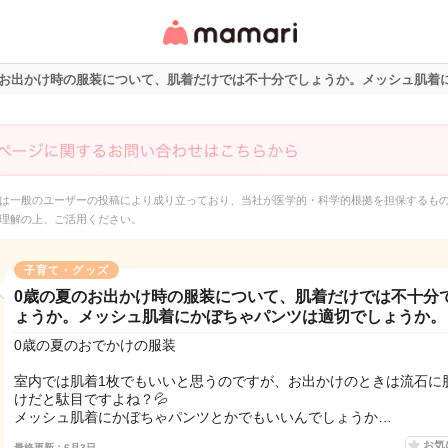
女性専用匿名QAアプ
リ・情報サイト
のお出かけ時の服装について、肌着だけでは不十分でしょうか。メッシュ肌着
は一般のユーザーの投稿により成り立っており、当社が医学的・科学的根拠を担保するも
理解の上、ご活用ください。
子育て・グッズ
0歳の夏のお出かけ時の服装について、肌着だけでは不十分
ょうか。メッシュ肌着にかぼちゃパンツは適切でしょうか。
0歳の夏のおでかけの服装
室内では肌着1枚でもいいと思うのですが、お出かけのときは流石に
けだと駄目ですよね？💦
メッシュ肌着にかぼちゃパンツとかでもいいんでしょうか…
お気
最終更新：6月3日