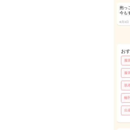
抱っ
今も
6月3日
お
服
服
肌
離
出