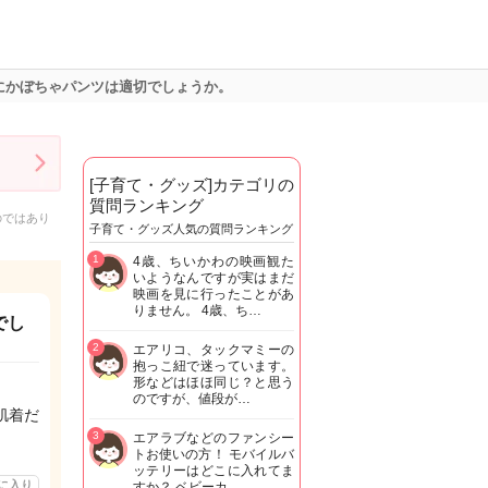
にかぼちゃパンツは適切でしょうか。
[子育て・グッズ]カテゴリの
質問ランキング
のではあり
子育て・グッズ人気の質問ランキング
1
4歳、ちいかわの映画観た
いようなんですが実はまだ
映画を見に行ったことがあ
りません。 4歳、ち…
でし
2
エアリコ、タックマミーの
抱っこ紐で迷っています。
形などはほほ同じ？と思う
のですが、値段が…
肌着だ
3
エアラブなどのファンシー
トお使いの方！ モバイルバ
ッテリーはどこに入れてま
に入り
すか？ ベビーカ…