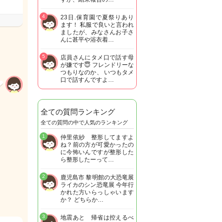
4
23日.保育園で夏祭りあり
ます！ 私服で良いと言われ
ましたが、みなさんお子さ
んに甚平や浴衣着…
5
店員さんにタメ口で話す母
が嫌です😇 フレンドリーな
つもりなのか、 いつもタメ
口で話すんですよ…
全ての質問ランキング
全ての質問の中で人気のランキング
1
仲里依紗 整形してますよ
ね？前の方が可愛かったの
に今怖いんですが整形した
ら整形したーって…
2
鹿児島市 黎明館の大恐竜展
ライカのシン恐竜展 今年行
かれた方いらっしゃいます
か？ どちらか…
3
地震あと 帰省は控えるべ