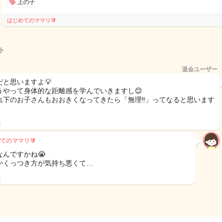
上の子
はじめてのママリ🔰
ト
退会ユーザー
だと思いますよ💡
うやって身体的な距離感を学んでいきますし😊
れ下のお子さんもおおきくなってきたら「無理‼️」ってなると思います
日
てのママリ🔰
なんですかね😭
かくっつき方が気持ち悪くて…
日