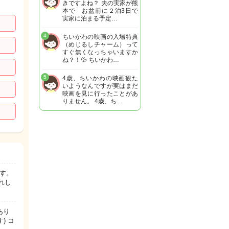
きですよね？ 夫の実家が熊
本で お盆前に２泊3日で
実家に泊まる予定…
4
ちいかわの映画の入場特典
（めじるしチャーム）って
すぐ無くなっちゃいますか
ね？！💦 ちいかわ…
5
4歳、ちいかわの映画観た
いようなんですが実はまだ
映画を見に行ったことがあ
りません。 4歳、ち…
す。
れし
あり
) コ