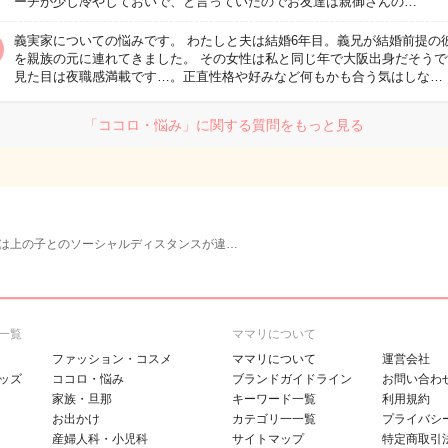
ーチが少し冷やしておいで、と言っていたのでお友達は親御さんの…
義実家についての悩みです。 わたしと夫は結婚6年目。義兄が結婚前提の
を親族の元に連れてきました。 その女性は私と同じ年で大阪出身だそうで
見た目は夜職感満載です…。正直性格や好みなど何もかも合う気はしな…
「ココロ・悩み」に関する質問をもっと見る
は上の子とのソーシャルディスタンスが違…
一覧
ママリについて
ファッション・コスメ
ママリについて
運営会社
ッズ
ココロ・悩み
ブランドガイドライン
お問い合わ
家族・旦那
キーワード一覧
利用規約
お出かけ
カテゴリ一一覧
プライバシ
産婦人科・小児科
サイトマップ
特定商取引