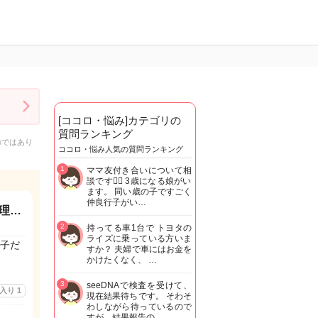
[ココロ・悩み]カテゴリの
質問ランキング
のではあり
ココロ・悩み人気の質問ランキング
1
ママ友付き合いについて相
談です🙇‍♂️ 3歳になる娘がい
ます。 同い歳の子ですごく
仲良行子がい…
理…
2
持ってる車1台で トヨタの
ライズに乗っている方いま
子だ
すか？ 夫婦で車にはお金を
かけたくなく、 …
3
seeDNAで検査を受けて、
に入り
1
現在結果待ちです。 そわそ
わしながら待っているので
すが、結果報告の…