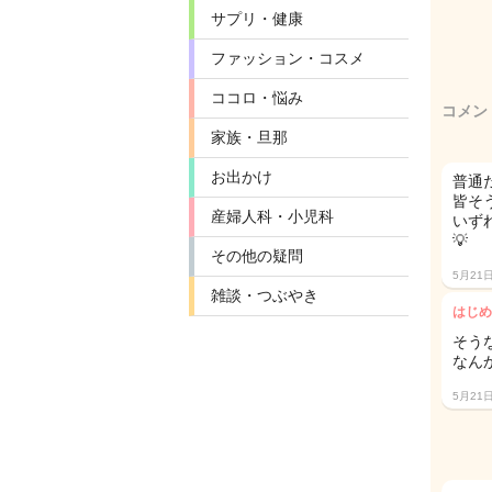
サプリ・健康
ファッション・コスメ
ココロ・悩み
コメン
家族・旦那
お出かけ
普通
皆そ
産婦人科・小児科
いず
💡
その他の疑問
5月21
雑談・つぶやき
はじめ
そう
なん
5月21