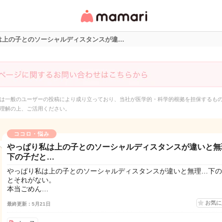
女性専用匿名QAアプ
リ・情報サイト
は上の子とのソーシャルディスタンスが違…
は一般のユーザーの投稿により成り立っており、当社が医学的・科学的根拠を担保するも
理解の上、ご活用ください。
ココロ・悩み
やっぱり私は上の子とのソーシャルディスタンスが違いと無
下の子だと…
やっぱり私は上の子とのソーシャルディスタンスが違いと無理…下の
とそれがない。
本当ごめん…
お気
最終更新：5月21日