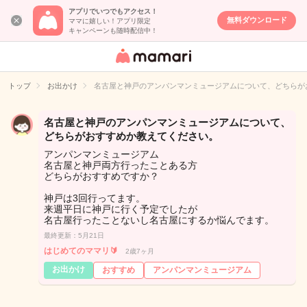
アプリでいつでもアクセス！
無料ダウンロード
ママに嬉しい！アプリ限定
キャンペーンも随時配信中！
女性専用匿名QA
アプリ・情報サ
トップ
お出かけ
名古屋と神戸のアンパンマンミュージアムについて、どちらが
イト
名古屋と神戸のアンパンマンミュージアムについて、
どちらがおすすめか教えてください。
アンパンマンミュージアム
名古屋と神戸両方行ったことある方
どちらがおすすめですか？
神戸は3回行ってます。
来週平日に神戸に行く予定でしたが
名古屋行ったことないし名古屋にするか悩んでます。
最終更新：5月21日
はじめてのママリ🔰
2歳7ヶ月
お出かけ
おすすめ
アンパンマンミュージアム