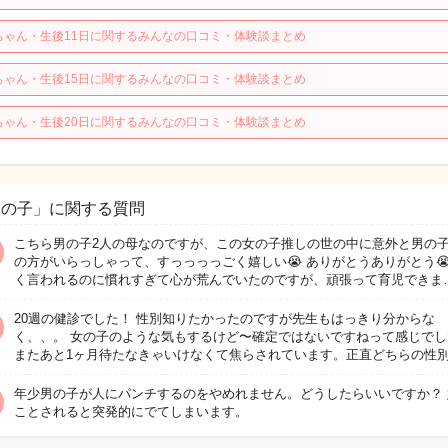
ちゃん・生後11日に関するみんなの口コミ・体験談まとめ
ちゃん・生後15日に関するみんなの口コミ・体験談まとめ
ちゃん・生後20日に関するみんなの口コミ・体験談まとめ
男の子」に関する質問
こちら男の子2人の母なのですが、この女の子推しの世の中に意外と男の
の方がいらっしゃって、すっっっっごく嬉しい😭 ありがとうありがとう😭
く言われるのに慣れすぎて心が荒んでいたのですが、頑張って育児できま
20週の健診でした！ 性別知りたかったのですが先生もはっきり分からな
く、、。 女の子のような気もするけど〜確定ではないですねって感じでし
またあと1ヶ月待たなきゃいけなくて焦らされています。正直どちらの性
年少男の子が人にパンチするのをやめれません。どうしたらいいですか？ 
ことされると突発的にでてしまいます。