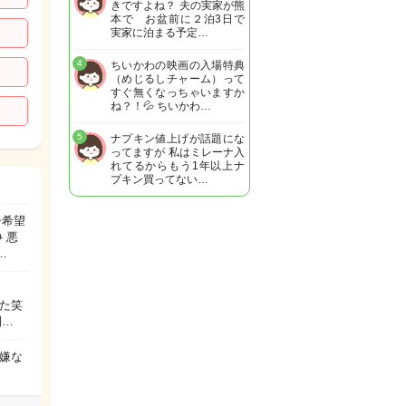
きですよね？ 夫の実家が熊
本で お盆前に２泊3日で
実家に泊まる予定…
4
ちいかわの映画の入場特典
（めじるしチャーム）って
すぐ無くなっちゃいますか
ね？！💦 ちいかわ…
5
ナプキン値上げが話題にな
ってますが 私はミレーナ入
れてるからもう1年以上ナ
プキン買ってない…
子希望
 悪
…
た笑
別…
嫌な