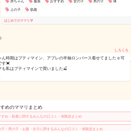
赤ちゃん
服装
おすすめ
女の子
男の子
体
上の子
肌着
はじめてのママリ🔰
ト
しろくろ
ゃん時期はプティマイン、アプレの半袖ロンパース着せてました☺️可
す💓
マも私はプティマインで買いました🍒
日
すすめのママリまとめ
すすめ・肌着に関するみんなの口コミ・体験談まとめ
の子・男の子・お腹・出方に関するみんなの口コミ・体験談まとめ