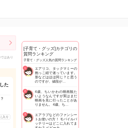
[子育て・グッズ]カテゴリの
質問ランキング
のではあり
子育て・グッズ人気の質問ランキング
1
エアリコ、タックマミーの
抱っこ紐で迷っています。
形などはほほ同じ？と思う
のですが、値段が…
した
2
4歳、ちいかわの映画観た
いようなんですが実はまだ
？
映画を見に行ったことがあ
りません。 4歳、ち…
3
エアラブなどのファンシー
に入り
トお使いの方！ モバイルバ
ッテリーはどこに入れてま
すか？ ベビーカ…