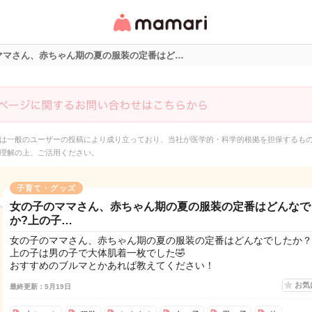
女性専用匿名QAアプ
リ・情報サイト
ママさん、赤ちゃん期の夏の服装の定番はど…
は一般のユーザーの投稿により成り立っており、当社が医学的・科学的根拠を担保するも
理解の上、ご活用ください。
子育て・グッズ
女の子のママさん、赤ちゃん期の夏の服装の定番はどんなで
か?上の子…
女の子のママさん、赤ちゃん期の夏の服装の定番はどんなでしたか？
上の子は男の子で大体肌着一枚でした🤣
おすすめのブルマとかあれば教えてください！
お気
最終更新：5月19日