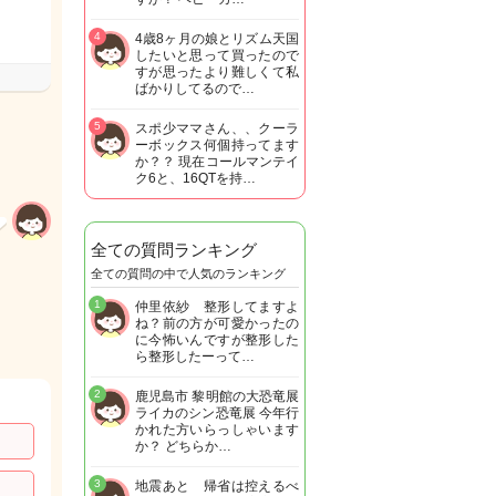
4
4歳8ヶ月の娘とリズム天国
したいと思って買ったので
すが思ったより難しくて私
ばかりしてるので…
5
スポ少ママさん、、クーラ
ーボックス何個持ってます
か？？ 現在コールマンテイ
ク6と、16QTを持…
全ての質問ランキング
全ての質問の中で人気のランキング
1
仲里依紗 整形してますよ
ね？前の方が可愛かったの
に今怖いんですが整形した
ら整形したーって…
2
鹿児島市 黎明館の大恐竜展
ライカのシン恐竜展 今年行
かれた方いらっしゃいます
か？ どちらか…
3
地震あと 帰省は控えるべ