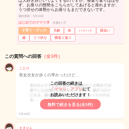
は大好きみたいでよくするのですが、寝返り返りほぼせ
ず、お座りの態勢をこちらがしてあげると座れますが、
うつ伏せの体勢からお座りもまだできないです。
最終更新：5月19日
はじめてのママリ🔰
生後9ヶ月
子育て・グッズ
月齢
体
ハイハイ
後追い
歯
うつ伏せ
寝返り返り
この質問への回答
（全3件）
ことり
長女次女が歩くの早かったけど…
この回答の続きは
「ママリ」アプリ
にて
お読みいただけます！
無料で続きを見る(全3件)
5月19日
ままりん