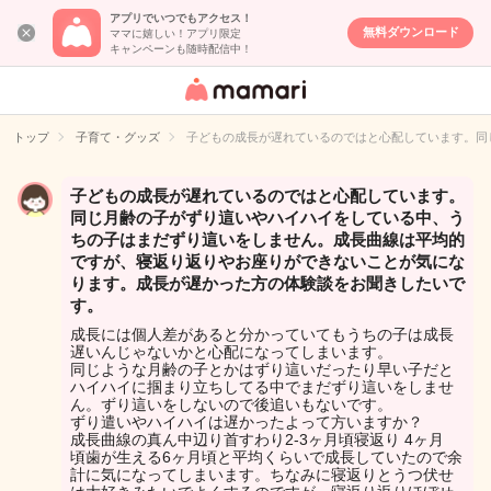
アプリでいつでもアクセス！
無料ダウンロード
ママに嬉しい！アプリ限定
キャンペーンも随時配信中！
女性専用匿名QA
アプリ・情報サ
トップ
子育て・グッズ
子どもの成長が遅れているのではと心配しています。同
イト
子どもの成長が遅れているのではと心配しています。
同じ月齢の子がずり這いやハイハイをしている中、う
ちの子はまだずり這いをしません。成長曲線は平均的
ですが、寝返り返りやお座りができないことが気にな
ります。成長が遅かった方の体験談をお聞きしたいで
す。
成長には個人差があると分かっていてもうちの子は成長
遅いんじゃないかと心配になってしまいます。
同じような月齢の子とかはずり這いだったり早い子だと
ハイハイに掴まり立ちしてる中でまだずり這いをしませ
ん。ずり這いをしないので後追いもないです。
ずり遣いやハイハイは遅かったよって方いますか？
成長曲線の真ん中辺り首すわり2-3ヶ月頃寝返り 4ヶ月
頃歯が生える6ヶ月頃と平均くらいで成長していたので余
計に気になってしまいます。ちなみに寝返りとうつ伏せ