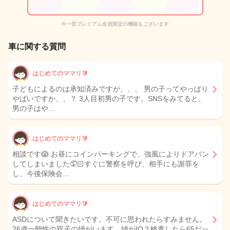
※一部プレミアム会員限定の機能もございます
車に関する質問
はじめてのママリ🔰
子どもによるのは承知済みですが、、、 男の子ってやっぱり
やばいですか、、？ 3人目初男の子です。SNSをみてると、
男の子はや…
はじめてのママリ🔰
相談です😱 お昼にコインパーキングで、強風によりドアバン
してしまいました🤦🏻すぐに警察を呼び、相手にも謝罪を
し、今後保険会…
はじめてのママリ🔰
ASDについて聞きたいです。不可に思われたらすみません。
26歳一卵性の双子の姉がいます。姉がIQ？検査したら65だっ