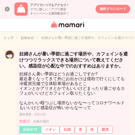
アプリでいつでもアクセス！
無料ダウンロード
ママに嬉しい！アプリ限定
キャンペーンも随時配信中！
女性専用匿名QA
アプリ・情報サ
トップ
お出かけ
妊婦さんが暑い季節に過ごす場所や、カフェインを避けつつリ
イト
妊婦さんが暑い季節に過ごす場所や、カフェインを避
けつつリラックスできる場所について教えてくださ
い。感染症が心配な中でのおすすめはありますか。
妊婦さん暑い季節はどうお過ごしですか?
最近暑くなってきて外にお出かけは億劫で行くにしても
冷暖房完備で立体駐車場があるとこ
イオンとかアリオとかでもいいけどまったり過ごせるカ
フェがいいけどカフェイン取りたくない
なんかいい暇つぶし場所ないかな〜ってコロナワールド
もいいけど感染症が怖いからな〜って
最終更新：5月17日
かおり
妊娠34週目
お出かけ
イオン
妊婦
車
体
暖房