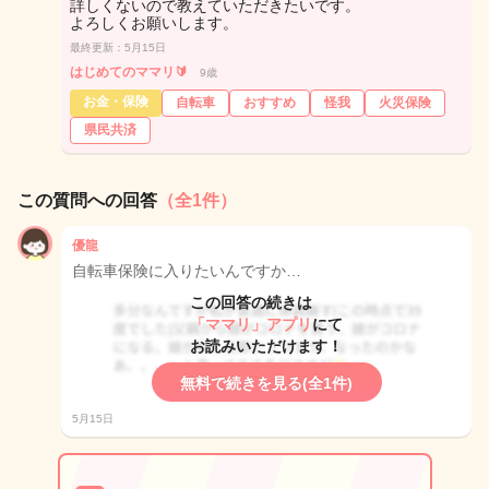
詳しくないので教えていただきたいです。
よろしくお願いします。
最終更新：5月15日
はじめてのママリ🔰
9歳
お金・保険
自転車
おすすめ
怪我
火災保険
県民共済
この質問への回答
（全1件）
優龍
自転車保険に入りたいんですか…
この回答の続きは
「ママリ」アプリ
にて
お読みいただけます！
無料で続きを見る(全1件)
5月15日