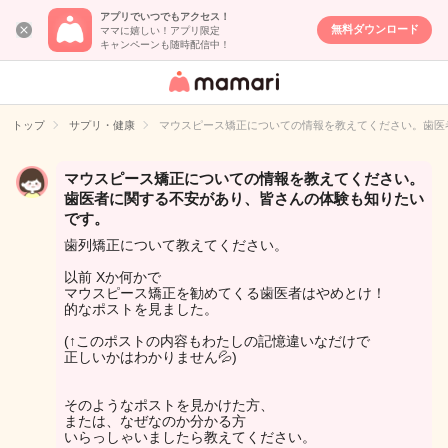
アプリでいつでもアクセス！
無料ダウンロード
ママに嬉しい！アプリ限定
キャンペーンも随時配信中！
女性専用匿名QA
アプリ・情報サ
トップ
サプリ・健康
マウスピース矯正についての情報を教えてください。歯医
イト
マウスピース矯正についての情報を教えてください。
歯医者に関する不安があり、皆さんの体験も知りたい
です。
歯列矯正について教えてください。
以前 Xか何かで
マウスピース矯正を勧めてくる歯医者はやめとけ！
的なポストを見ました。
(↑このポストの内容もわたしの記憶違いなだけで
正しいかはわかりません💦)
そのようなポストを見かけた方、
または、なぜなのか分かる方
いらっしゃいましたら教えてください。