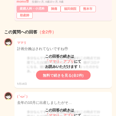
momo🍑
生後0ヶ月, 4歳10ヶ月, 8歳
産婦人科・小児科
陣痛
福田病院
熊本市
助産師
この質問への回答
（全2件）
ママリ
計画分娩はされてないですね🥹
この回答の続きは
「ママリ」アプリ
にて
お読みいただけます！
無料で続きを見る(全2件)
5月16日
( ˘•ω•˘ )
去年の10月に出産しましたがそ…
この回答の続きは
「ママリ」アプリ
にて