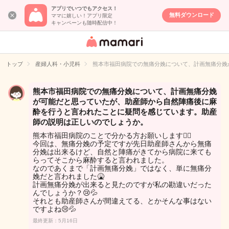
アプリでいつでもアクセス！
無料ダウンロード
ママに嬉しい！アプリ限定
キャンペーンも随時配信中！
女性専用匿名QA
アプリ・情報サ
トップ
産婦人科・小児科
熊本市福田病院での無痛分娩について、計画無痛分娩
イト
熊本市福田病院での無痛分娩について、計画無痛分娩
が可能だと思っていたが、助産師から自然陣痛後に麻
酔を行うと言われたことに疑問を感じています。助産
師の説明は正しいのでしょうか。
熊本市福田病院のことで分かる方お願いします🙇‍♀️
今回は、無痛分娩の予定ですが先日助産師さんから無痛
分娩は出来るけど、自然と陣痛がきてから病院に来ても
らってそこから麻酔すると言われました。
なのであくまで「計画無痛分娩」ではなく、単に無痛分
娩だと言われました🤮
計画無痛分娩が出来ると見たのですが私の勘違いだった
んでしょうか？😢💦
それとも助産師さんが間違えてる、とかそんな事はない
ですよね😢💦
最終更新：5月16日