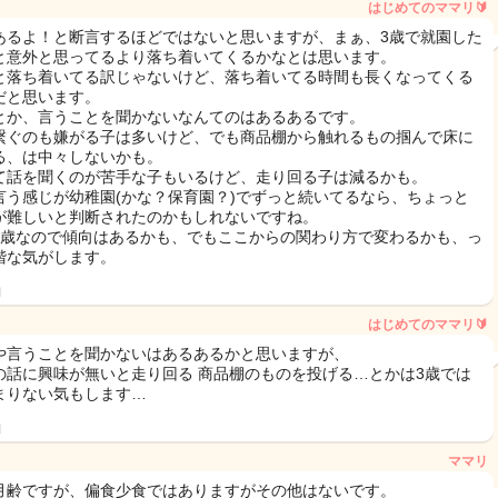
はじめてのママリ🔰
あるよ！と断言するほどではないと思いますが、まぁ、3歳で就園した
と意外と思ってるより落ち着いてくるかなとは思います。
と落ち着いてる訳じゃないけど、落ち着いてる時間も長くなってくる
だと思います。
とか、言うことを聞かないなんてのはあるあるです。
繋ぐのも嫌がる子は多いけど、でも商品棚から触れるもの掴んで床に
る、は中々しないかも。
て話を聞くのが苦手な子もいるけど、走り回る子は減るかも。
言う感じが幼稚園(かな？保育園？)でずっと続いてるなら、ちょっと
が難しいと判断されたのかもしれないですね。
3歳なので傾向はあるかも、でもここからの関わり方で変わるかも、っ
階な気がします。
日
はじめてのママリ🔰
や言うことを聞かないはあるあるかと思いますが、
の話に興味が無いと走り回る 商品棚のものを投げる…とかは3歳では
まりない気もします…
日
ママリ
月齢ですが、偏食少食ではありますがその他はないです。