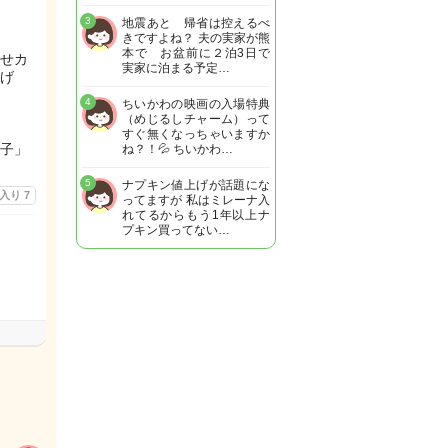
3
地震あと 帰省は控えるべ
きですよね？ 夫の実家が熊
本で お盆前に２泊3日で
せカ
実家に泊まる予定…
げ
4
ちいかわの映画の入場特典
（めじるしチャーム）って
すぐ無くなっちゃいますか
子」
ね？！💦 ちいかわ…
5
ナプキン値上げが話題にな
に入り
7
ってますが 私はミレーナ入
れてるからもう1年以上ナ
プキン買ってない…