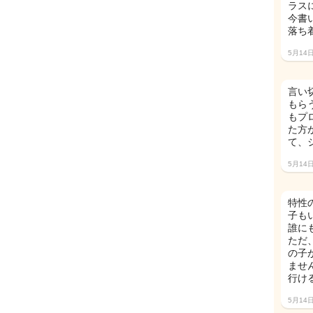
ラス
今書
落ち
5月14
言い
もら
もプ
た方
て、
5月14
特性
子も
誰に
ただ
の子
ませ
行け
5月14