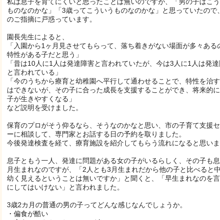
私は息子を育てにくいと思ったことは無いのですが、「男の子はこう
ものなのかな」「3歳ってこういうものなのかな」と思っていたので
のご指摘に戸惑っています。
園長先生によると、
「入園から1ヶ月見させてもらって、落ち着きがない場面が多々ある
特性がある子だと思う」
「昔は10人に1人は発達障害と言われていたが、今は3人に1人は発達
と言われている」
「今のうちから療育と幼稚園へ平行して通わせることで、特性を治す
はできないが、その子に合った成長を支援することができ、将来的に
子が生きやすくなる」
など説明を受けました。
保育のプロがそう仰るなら、そうなのかなと思い、市の子育て支援セ
ーに相談して、専門家とお話する日の予約を取りました。
今後発達検査を経て、療育施設を紹介してもらう流れになると思いま
息子ともう一人、発達に問題がある女の子がいるらしく、その子も息
月生まれなのですが、「2人とも3月生まれだから他の子と比べると
幼く見えるということは無いですか」と聞くと、「早生まれなのを言
にしてはいけない」と言われました。
3歳2カ月の普通の男の子ってどんな感じなんでしょうか。
・偏食が酷い