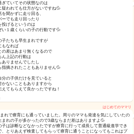
過ぎていてその状態なのは
に疑われても仕方がないですね💦
話を聞かずに走り回る、
パーでも走り回ったり
を投げるというのは
ぜい１歳くらいの子の行動です💦
の子たちも早生まれですが
にもなれば
との差はあまり無くなるので
ろん上記の行動は
もありませんでしたし
ら指摘されたこともありません💦
自分の子供だけを見ていると
付かないこともありますから
伝えてもらえて良かったですね！
日
はじめてのママリ
生まれで療育にも通っていました。周りのママも発達を気にしていたの
生まれの子が多かったので3歳ならまだ差はありますよ💦
の子は診断などなかったですが療育に行って成長して普通級進学でき
で、とりあえず検査してもらって療育に通うことになってもこれはプ