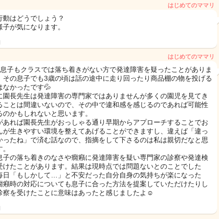
はじめてのママリ
行動はどうでしょう？
様子が気になります。
日
はじめてのママリ
の息子もクラスでは落ち着きがない方で発達障害を疑ったことがありま
、その息子でも3歳の頃は話の途中に走り回ったり商品棚の物を投げる
はなかったです💦
に園長先生は発達障害の専門家ではありませんが多くの園児を見てき
ることは間違いないので、その中で違和感を感じるのであれば可能性
るのかもしれないと思います。
があれば園長先生がおっしゃる通り早期からアプローチすることでお
んが生きやすい環境を整えてあげることができますし、違えば「違っ
かったね」で済む話なので、指摘をして下さるのは私は親切だなと思
す。
息子の落ち着きのなさや癇癪に発達障害を疑い専門家の診察や発達検
受けたことがあります。結果は現時点では問題ないとのことでした
毎日「もしかして…」と不安だった自分自身の気持ちが楽になった
癇癪時の対応についても息子に合った方法を提案していただけたりし
診察を受けたことに意味はあったと感じましたよ☺️
日