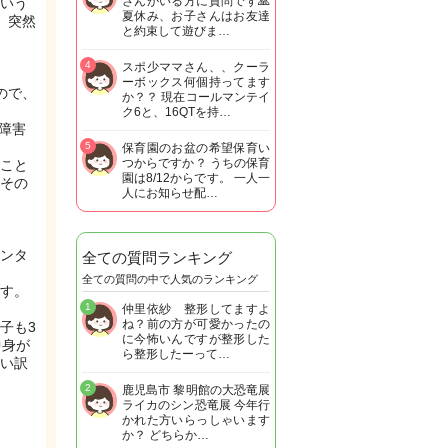
さんがいる方に質問です🙏
いう
夏休み、お子さんはお友達
、突然
と約束して遊びま…
4
スポ少ママさん、、クーラ
ーボックス何個持ってます
ので、
か？？ 現在コールマンテイ
ク6と、16QTを持…
障害
5
保育園のお盆の希望保育い
つからですか？ うちの保育
こと
園は8/12からです。 一人一
その
人にお知らせ配…
ンタ
全ての質問ランキング
全ての質問の中で人気のランキング
す。
1
仲里依紗 整形してますよ
ね？前の方が可愛かったの
子も3
に今怖いんですが整形した
中身が
ら整形したーって…
い訳
2
鹿児島市 黎明館の大恐竜展
ライカのシン恐竜展 今年行
かれた方いらっしゃいます
か？ どちらか…