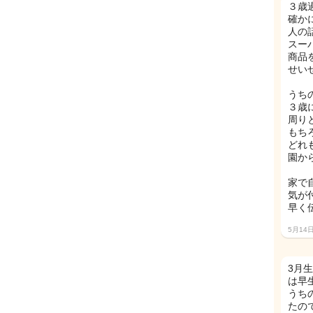
３歳
確か
人の
スー
商品
せい
うち
３歳
周り
もち
どれ
園か
家で
気が
早く
5月14
3月
は早
うち
たの