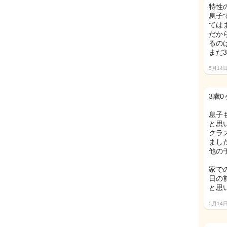
特性
息子
ては
だか
るの
まだ
5月14
3歳
息子
と思
クラ
まし
他の
家で
日の
と思
5月14