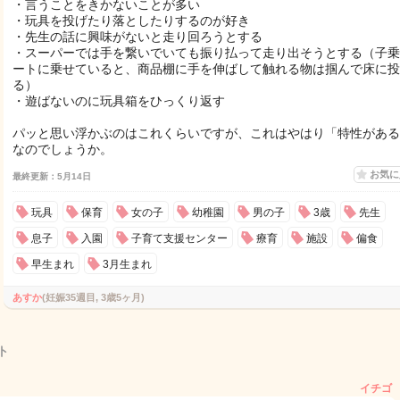
・言うことをきかないことが多い
・玩具を投げたり落としたりするのが好き
・先生の話に興味がないと走り回ろうとする
・スーパーでは手を繋いでいても振り払って走り出そうとする（子乗
ートに乗せていると、商品棚に手を伸ばして触れる物は掴んで床に投
る）
・遊ばないのに玩具箱をひっくり返す
パッと思い浮かぶのはこれくらいですが、これはやはり「特性がある
なのでしょうか。
お気
最終更新：5月14日
玩具
保育
女の子
幼稚園
男の子
3歳
先生
息子
入園
子育て支援センター
療育
施設
偏食
早生まれ
3月生まれ
あすか
(妊娠35週目, 3歳5ヶ月)
ト
イチゴ