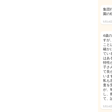
集団
園の
5月14
4歳
すが
こと
確か
てい
はあ
特性
子さ
て良
いま
私も
査を
が、
し、
て、
5月14