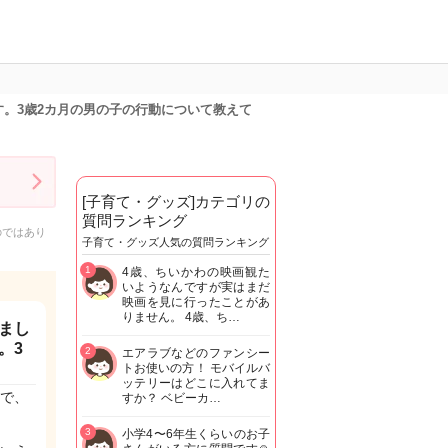
。3歳2カ月の男の子の行動について教えて
[子育て・グッズ]カテゴリの
質問ランキング
のではあり
子育て・グッズ人気の質問ランキング
1
4歳、ちいかわの映画観た
いようなんですが実はまだ
映画を見に行ったことがあ
りません。 4歳、ち…
まし
。3
2
エアラブなどのファンシー
トお使いの方！ モバイルバ
ッテリーはどこに入れてま
で、
すか？ ベビーカ…
3
小学4〜6年生くらいのお子