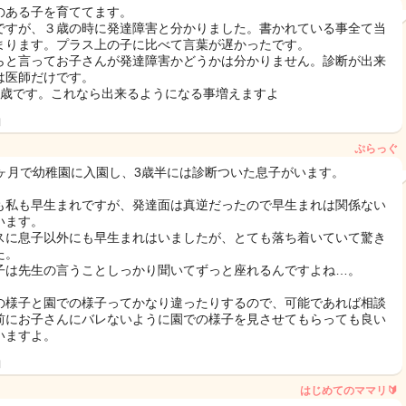
のある子を育ててます。
ですが、３歳の時に発達障害と分かりました。書かれている事全て当
まります。プラス上の子に比べて言葉が遅かったです。
らと言ってお子さんが発達障害かどうかは分かりません。診断が出来
は医師だけです。
3歳です。これなら出来るようになる事増えますよ
日
ぷらっぐ
0ヶ月で幼稚園に入園し、3歳半には診断ついた息子がいます。
も私も早生まれですが、発達面は真逆だったので早生まれは関係ない
います。
スに息子以外にも早生まれはいましたが、とても落ち着いていて驚き
た。
子は先生の言うことしっかり聞いてずっと座れるんですよね…。
の様子と園での様子ってかなり違ったりするので、可能であれば相談
前にお子さんにバレないように園での様子を見させてもらっても良い
いますよ。
日
はじめてのママリ🔰