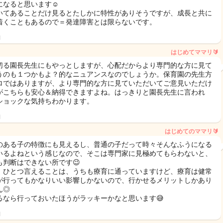
になると思います☺️
いてあることだけ見るとたしかに特性がありそうですが、成長と共に
着くこともあるので＝発達障害とは限らないです。
日
はじめてママリ🔰
切る園長先生にもやっとしますが、心配だからより専門的な方に見て
うのも１つかもよ？的なニュアンスなのでしょうか。保育園の先生方
ロではありますが、より専門的な方に見ていただいてご意見いただけ
がこちらも安心＆納得できますよね。はっきりと園長先生に言われ
ショックな気持ちわかります。
日
はじめてのママリ🔰
のある子の特徴にも見えるし、普通の子だって時々そんなふうになる
いるよねという感じなので、そこは専門家に見極めてもらわないと、
も判断はできない所です😉
、ひとつ言えることは、うちも療育に通っていますけど、療育は健常
が行ってもかなりいい影響しかないので、行かせるメリットしかあり
ん◎
るなら行っておいたほうがラッキーかなと思います😅
日