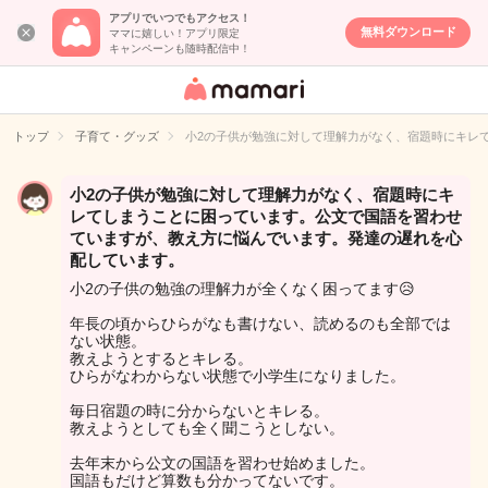
アプリでいつでもアクセス！
無料ダウンロード
ママに嬉しい！アプリ限定
キャンペーンも随時配信中！
女性専用匿名QA
アプリ・情報サ
トップ
子育て・グッズ
小2の子供が勉強に対して理解力がなく、宿題時にキレ
イト
小2の子供が勉強に対して理解力がなく、宿題時にキ
レてしまうことに困っています。公文で国語を習わせ
ていますが、教え方に悩んでいます。発達の遅れを心
配しています。
小2の子供の勉強の理解力が全くなく困ってます😥
年長の頃からひらがなも書けない、読めるのも全部では
ない状態。
教えようとするとキレる。
ひらがなわからない状態で小学生になりました。
毎日宿題の時に分からないとキレる。
教えようとしても全く聞こうとしない。
去年末から公文の国語を習わせ始めました。
国語もだけど算数も分かってないです。