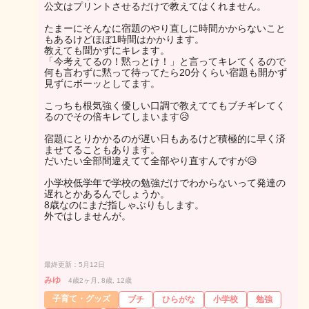
公文はプリントさせるだけで教えてはくれません。
たまーにそんなに宿題のやり直しに時間かからないこと
もあるけどほぼ1時間はかかります。
教えても聞かずにキレます。
「今考えてるの！黙っとけ！」と言ってキレてくるので
何も言わずに黙って待ってたら20分くらい宿題も開かず
見ずにボーッとしてます。
こっちも根気強く優しい口調で教えててもブチギレてく
るのでその倍キレてしまいます😥
宿題にとりかかるのが遅い日もあるけど積極的に早く済
ませてることもあります。
だいたい全部間違えてて全部やり直すんですが😥
小学校低学年で学校の勉強だけでわからないって発達の
遅れとかあるんでしょうか。
8歳なのにまだ指しゃぶりもします。
外ではしませんが。
最終更新：5月12日
みゆ
4歳2ヶ月, 8歳, 12歳
子育て・グッズ
ブチ
ひらがな
小学校
勉強