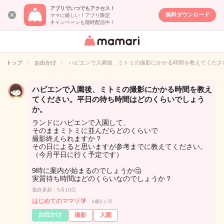
アプリでいつでもアクセス！
無料ダウンロード
ママに嬉しい！アプリ限定
キャンペーンも随時配信中！
女性専用匿名QA
アプリ・情報サ
トップ
お出かけ
ハピエンで入園後、ミトミの撮影にかかる時間を教えてくださ
イト
ハピエンで入園後、ミトミの撮影にかかる時間を教え
てください。平日の待ち時間はどのくらいでしょう
か。
ランドにハピエンで入園して、
そのままミトミに並んだらどのくらいで
撮影終えられますか？
その日によると思いますが参考までに教えてください。
（今月平日に行く予定です）
9時に案内が始まるのでしょうか🤔
実質待ち時間はどのくらいなのでしょうか？
最終更新：5月10日
はじめてのママリ🔰
4歳2ヶ月
お出かけ
撮影
入園