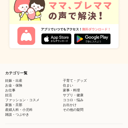
カテゴリ一覧
妊娠・出産
子育て・グッズ
お金・保険
住まい
お仕事
家事・料理
妊活
サプリ・健康
ファッション・コスメ
ココロ・悩み
家族・旦那
お出かけ
産婦人科・小児科
その他の疑問
雑談・つぶやき