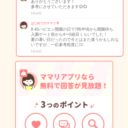
ありがとうございます！
参考にさせていただきます😌💞
5月10日
はじめてのママリ🔰
8:45ハピエン開園の日で7時半頃から開園待ち、
入園ゲート前から4〜5組目くらいでした！
夏の暑い日だったので今とはまた違うかもしれな
いですが、一応参考程度に🙇‍♀️
5月10日