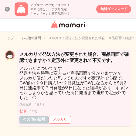
アプリでいつでもアクセス！
無料ダウンロード
ママに嬉しい！アプリ限定
キャンペーンも随時配信中！
女性専用匿名QA
アプリ・情報サ
トップ
その他の疑問
メルカリで発送方法が変更された場合、商品画面で確認で
イト
メルカリで発送方法が変更された場合、商品画面で確
認できますか？定形外に変更されて不安です。
メルカリについてです！
発送方法を勝手に変えると商品画面で分かりますか？
メルカリ便だったと思ってたんですが定形外で心配で。
GW前の２９日購入1〜２日発送がGWになるからと5月2
日に連絡来て７日発送が8日になった経緯があり、キャン
セルしようかと思っていた所に発送まで通知で定形外で
した…😔
最終更新：5月9日
むぎ
10歳
その他の疑問
メルカリ