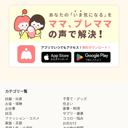
カテゴリ一覧
妊娠・出産
子育て・グッズ
お金・保険
住まい
お仕事
家事・料理
妊活
サプリ・健康
ファッション・コスメ
ココロ・悩み
家族・旦那
お出かけ
産婦人科・小児科
その他の疑問