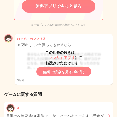
無料アプリでもっと見る
※一部プレミアム会員限定の機能もございます
はじめてのママリ🔰
10万出して2台買っても余裕なら…
この回答の続きは
「ママリ」アプリ
にて
お読みいただけます！
無料で続きを見る(全3件)
5月9日
ゲームに関する質問
🔰
旦那の友達家族(４家族)と一緒にバーベキューをする予定が