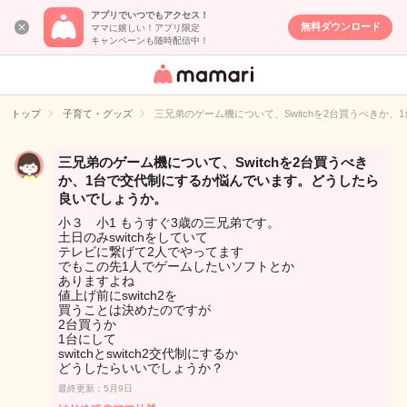
アプリでいつでもアクセス！
無料ダウンロード
ママに嬉しい！アプリ限定
キャンペーンも随時配信中！
女性専用匿名QA
アプリ・情報サ
トップ
子育て・グッズ
三兄弟のゲーム機について、Switchを2台買うべきか
イト
三兄弟のゲーム機について、Switchを2台買うべき
か、1台で交代制にするか悩んでいます。どうしたら
良いでしょうか。
小３ 小1 もうすぐ3歳の三兄弟です。
土日のみswitchをしていて
テレビに繋げて2人でやってます
でもこの先1人でゲームしたいソフトとか
ありますよね
値上げ前にswitch2を
買うことは決めたのですが
2台買うか
1台にして
switchとswitch2交代制にするか
どうしたらいいでしょうか？
最終更新：5月9日