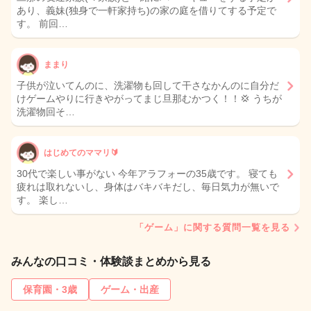
あり、義妹(独身で一軒家持ち)の家の庭を借りてする予定で
す。 前回…
ままり
子供が泣いてんのに、洗濯物も回して干さなかんのに自分だ
けゲームやりに行きやがってまじ旦那むかつく！！💢 うちが
洗濯物回そ…
はじめてのママリ🔰
30代で楽しい事がない 今年アラフォーの35歳です。 寝ても
疲れは取れないし、身体はバキバキだし、毎日気力が無いで
す。 楽し…
「ゲーム」に関する質問一覧を見る
みんなの口コミ・体験談まとめから見る
保育園・3歳
ゲーム・出産