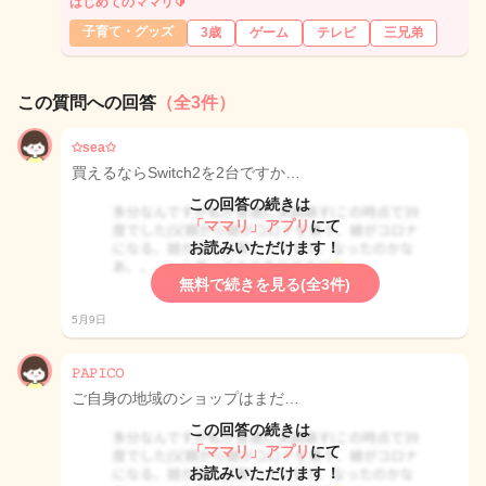
はじめてのママリ🔰
子育て・グッズ
3歳
ゲーム
テレビ
三兄弟
この質問への回答
（全3件）
✩sea✩
買えるならSwitch2を2台ですか…
この回答の続きは
「ママリ」アプリ
にて
お読みいただけます！
無料で続きを見る(全3件)
5月9日
𝙿𝙰𝙿𝙸𝙲𝙾
ご自身の地域のショップはまだ…
この回答の続きは
「ママリ」アプリ
にて
お読みいただけます！