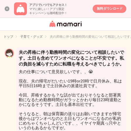
アプリでいつでもアクセス！
無料ダウンロード
ママに嬉しい！アプリ限定
キャンペーンも随時配信中！
女性専用匿名QA
アプリ・情報サ
トップ
子育て・グッズ
夫の昇格に伴う勤務時間の変化について相談したいです
イト
夫の昇格に伴う勤務時間の変化について相談したいで
す。土日も含めてワンオペになることが不安です。私
の負担を減らすために転職を考えるべきでしょうか。
夫の仕事について意見欲しいです、、😭
現在、夫の帰宅がだいたい19時or20時で日月休み、私は
平日5日16時まで土日休みの派遣社員です。
今回、昇格するかも？な話が出ておりそうなると部署異
動になるため勤務時間がガラッとかわり毎日23時退勤と
かになるそうです。土日も基本出社です。
そうなると、朝は保育園の送りはお願いできますが帰宅
後からはワンオペなのと土日もワンオペになるのが私的
にめちゃくちゃしんどいです、、イヤイヤ期真っ只中と
いうのもあるかもですが。