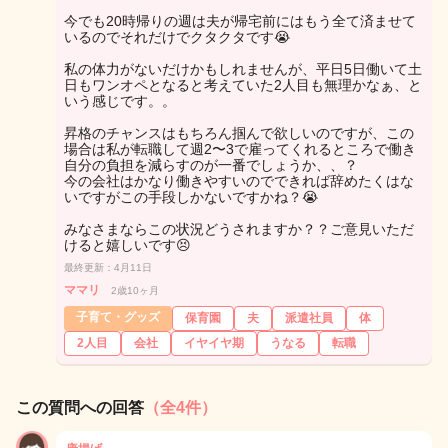
今でも20時帰りの週は夫が帰宅前にはもう全て済ませて
いるのでそれだけでクタクタです😭
私の体力がないだけかもしれませんが、平日5日働いて土
日もワンオペとなると考えていた2人目も無理かなぁ、と
いう感じです。。
昇格のチャンスはもちろん掴んで欲しいのですが、この
場合は私が転職して週2〜3で雇ってくれるところで働き
自分の負担を減らすのが一番でしょうか、、？
今の会社はかなり働きやすいのでできれば辞めたくはな
いですがこの手段しかないですかね？😭
みなさまならこの状況どうされますか？？ご意見いただ
けると嬉しいです😣
最終更新：4月11日
ママリ
2歳10ヶ月
子育て・グッズ
保育園
夫
派遣社員
体
2人目
会社
イヤイヤ期
うなる
転職
この質問への回答
（全4件）