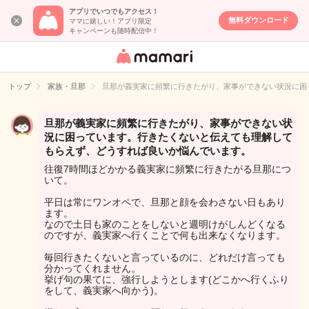
アプリでいつでもアクセス！
無料ダウンロード
ママに嬉しい！アプリ限定
キャンペーンも随時配信中！
女性専用匿名QA
アプリ・情報サ
トップ
家族・旦那
旦那が義実家に頻繁に行きたがり、家事ができない状況に困
イト
旦那が義実家に頻繁に行きたがり、家事ができない状
況に困っています。行きたくないと伝えても理解して
もらえず、どうすれば良いか悩んでいます。
往復7時間ほどかかる義実家に頻繁に行きたがる旦那につ
いて。
平日は常にワンオペで、旦那と顔を会わさない日もあり
ます。
なので土日も家のことをしないと週明けがしんどくなる
のですが、義実家へ行くことで何も出来なくなります。
毎回行きたくないと言っているのに、どれだけ言っても
分かってくれません。
挙げ句の果てに、強行しようとします(どこかへ行くふり
をして、義実家へ向かう)。