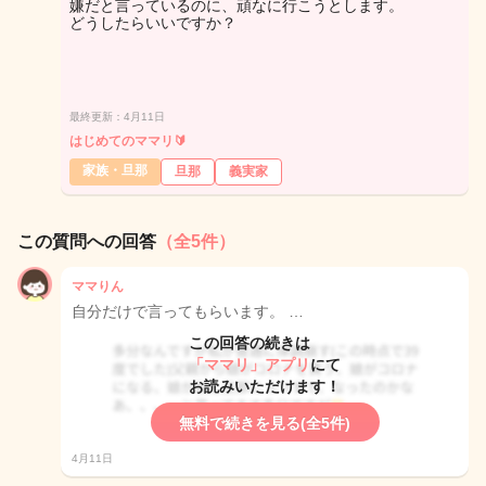
嫌だと言っているのに、頑なに行こうとします。
どうしたらいいですか？
最終更新：4月11日
はじめてのママリ🔰
家族・旦那
旦那
義実家
この質問への回答
（全5件）
ママりん
自分だけで言ってもらいます。 …
この回答の続きは
「ママリ」アプリ
にて
お読みいただけます！
無料で続きを見る(全5件)
4月11日