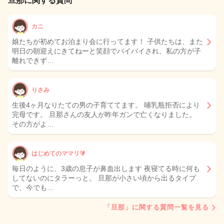
旦那に関する質問
カニ
娘たちが初めてお泊まり会に行ってます！ 子供たちは、また
明日の朝迎えにきてねーと笑顔でバイバイされ、私の方が子
離れできず…
りさみ
生後4ヶ月なりたての男の子育ててます。 哺乳瓶拒否により
完母です。 旦那さんの友人が昨年ガンで亡くなりました。
その方がよ…
はじめてのママリ🔰
毎日のように、3歳の息子が鼻血出します 夜寝てる時に何も
してないのにタラーっと。 旦那が小さい頃から出るタイプ
で、今でも…
「旦那」に関する質問一覧を見る