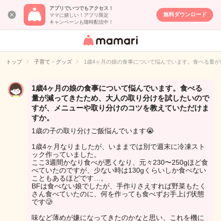
アプリでいつでもアクセス！
無料ダウンロード
ママに嬉しい！アプリ限定
キャンペーンも随時配信中！
女性専用匿名QA
アプリ・情報サ
トップ
子育て・グッズ
1歳4ヶ月の娘の食事について悩んでいます。食べる量
イト
1歳4ヶ月の娘の食事について悩んでいます。食べる
量が減ってきたため、大人の取り分けを試したいので
すが、メニューや取り分けのコツを教えていただけま
すか。
1歳の子の取り分けご飯悩んでいます😭
1歳4ヶ月なりましたが、いままでは別で週末に冷凍スト
ック作っていました。
ここ3週間かなり食べが悪くなり、元々230〜250gほど食
べていたのですが、少ない時は130gくらいしか食べない
こともあるほどです…。
BFは食べない娘でしたが、手作りさえすれば野菜もたく
さん食べていたのに、何を作っても食べずお手上げ状態
です🥲
味など薄めが嫌になってきたのかなと思い、これを機に