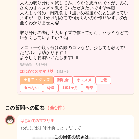
大人の取り分けを試してみようかと思うのですが、みな
さんのオススメを教えていただきたいです🥺🙏🏻
大人より薄め、離乳食より濃いめ程度かなとは思ってい
ますが、取り分け初めてで何がいいのか作りやすいのか
全くわかりません😭
取り分けの際は大人サイズで作ってから、ハサミなどで
細かくしていますか？🤔
メニューや取り分けの際のコツなど、少しでも教えてい
ただければ助かります！
よろしくお願いいたします🙇🏻‍♀️
最終更新：4月10日
はじめてのママリ🔰
1歳8ヶ月
子育て・グッズ
離乳食
オススメ
ご飯
食べない
冷凍
1歳4ヶ月
野菜
この質問への回答
（全1件）
はじめてのママリ🔰
わたしは味付け前にとりだして…
この回答の続きは