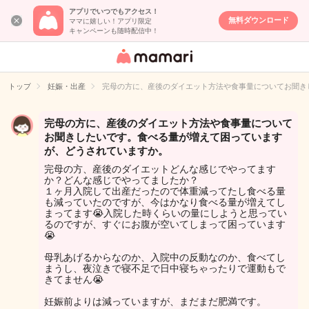
アプリでいつでもアクセス！
無料ダウンロード
ママに嬉しい！アプリ限定
キャンペーンも随時配信中！
女性専用匿名QA
アプリ・情報サ
トップ
妊娠・出産
完母の方に、産後のダイエット方法や食事量についてお聞き
イト
完母の方に、産後のダイエット方法や食事量について
お聞きしたいです。食べる量が増えて困っています
が、どうされていますか。
完母の方、産後のダイエットどんな感じでやってます
か？どんな感じでやってましたか？
１ヶ月入院して出産だったので体重減ってたし食べる量
も減っていたのですが、今はかなり食べる量が増えてし
まってます😭入院した時くらいの量にしようと思ってい
るのですが、すぐにお腹が空いてしまって困っています
😭
母乳あげるからなのか、入院中の反動なのか、食べてし
まうし、夜泣きで寝不足で日中寝ちゃったりで運動もで
きてません😭
妊娠前よりは減っていますが、まだまだ肥満です。