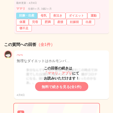
最終更新：4月9日
ママリ
生後5ヶ月, 3歳2ヶ月
妊娠・出産
母乳
夜泣き
ダイエット
運動
体重
完母
肥満
産後
妊娠前
出産
寝不足
この質問への回答
（全1件）
べべ
無理なダイエットはホルモンバ…
この回答の続きは
「ママリ」アプリ
にて
お読みいただけます！
無料で続きを見る(全1件)
4月9日