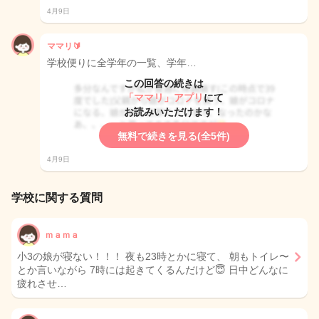
4月9日
ママリ🔰
学校便りに全学年の一覧、学年…
この回答の続きは
「ママリ」アプリ
にて
お読みいただけます！
無料で続きを見る(全5件)
4月9日
学校に関する質問
ｍａｍａ
小3の娘が寝ない！！！ 夜も23時とかに寝て、 朝もトイレ〜
とか言いながら 7時には起きてくるんだけど😇 日中どんなに
疲れさせ…