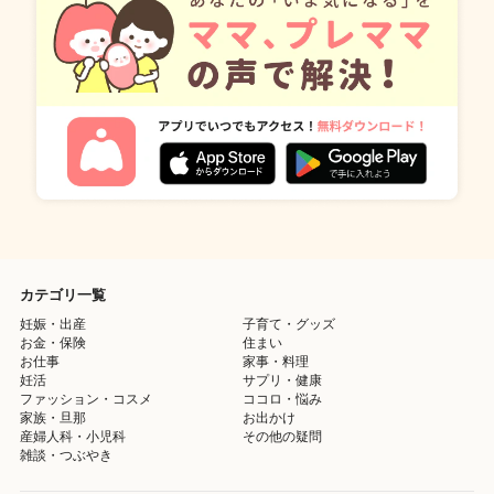
カテゴリ一覧
妊娠・出産
子育て・グッズ
お金・保険
住まい
お仕事
家事・料理
妊活
サプリ・健康
ファッション・コスメ
ココロ・悩み
家族・旦那
お出かけ
産婦人科・小児科
その他の疑問
雑談・つぶやき