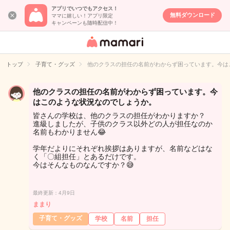
アプリでいつでもアクセス！
無料ダウンロード
ママに嬉しい！アプリ限定
キャンペーンも随時配信中！
女性専用匿名QA
アプリ・情報サ
トップ
子育て・グッズ
他のクラスの担任の名前がわからず困っています。今は
イト
他のクラスの担任の名前がわからず困っています。今
はこのような状況なのでしょうか。
皆さんの学校は、他のクラスの担任がわかりますか？
進級しましたが、子供のクラス以外どの人が担任なのか
名前もわかりません😂
学年だよりにそれぞれ挨拶はありますが、名前などはな
く「〇組担任」とあるだけです。
今はそんなものなんですか？😅
最終更新：4月9日
ままり
子育て・グッズ
学校
名前
担任