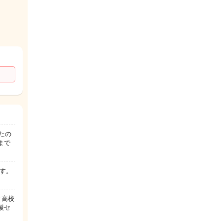
たの
まで
す。
と高校
援セ