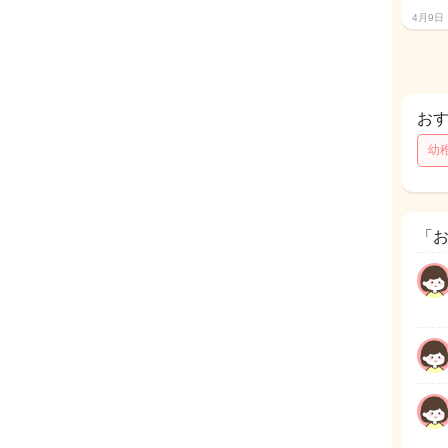
4月9日
お
幼
「