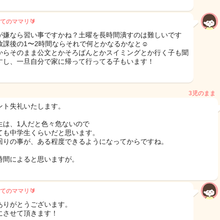
てのママリ🔰
が嫌なら習い事ですかね？土曜を長時間潰すのは難しいです
放課後の1〜2時間ならそれで何とかなるかなと☺️
からそのまま公文とかそろばんとかスイミングとか行く子も聞
すし、一旦自分で家に帰って行ってる子もいます！
3児のまま
ント失礼いたします。
生は、1人だと色々危ないので
ても中学生くらいだと思います。
回りの事が、ある程度できるようになってからですね。
時間によると思いますが。
てのママリ🔰
ありがとうございます。
にさせて頂きます！