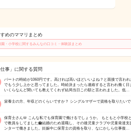
すすめのママリまとめ
稚園・小学校に関するみんなの口コミ・体験談まとめ
お仕事」に関する質問
パートの時給が1060円です。高ければ高いほどいいよね？と面接で言われ
でもう少し上かと思ってました。時給決まったら連絡すると言われ働く日
いくらなんど聞いても教えてくれず結局当日この額と言われました。低…
栄養士の方、年収どのくらいですか？ シングルマザーで資格を取りたいで
保育士さん📛 こんな私でも保育園で働けるでしょうか。 もともと小学校
で教員をしてました🏫結婚のため退職し、その後児童クラブや児童発達支
ンターで働きました。妊娠中に保育士の資格を取り、なにかしら仕事復…