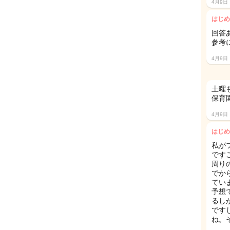
4月9日
はじめ
回答
参考
4月9日
土曜
保育
4月9日
はじめ
私が
です
周り
でか
ていま
予想
るし
です
ね。