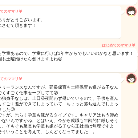
てのママリ🔰
ありがとうございます。
にさせて頂きます！
はじめてのママリ🔰
も学童あるので、学童に行けば1年生からでもいいのかなと思います！
園も土曜預けたら働けますよね😊
てのママリ🔰
フリーランスなんですが、延長保育も土曜保育も嫌がる子なん
ごくすごく仕事セーブしてて😰
の独身子なしは、土日昼夜問わず働いているので、子供を産ん
らすごく差ができてしまっていて…ちょっと落ち込んでしまっ
した🥲
ですが、恐らく学童も嫌がるタイプです。キャリアはもう諦め
かないんですかね。とはいえ、今から就職も年齢的に厳しそう
し、そもそも延長も学童も嫌がる子なら正社員は無理ですよ
そういうことを考えて、しんどくなってました…。