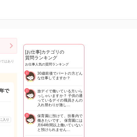
[お仕事]カテゴリの
質問ランキング
のではあり
お仕事人気の質問ランキング
1
30歳前後でパートの方どん
な仕事してますか？
年で
2
放デイで働いている方いら
っしゃいますか？ 子供の通
っているデイの職員さんの
入れ替わりが激し…
3
保育園に預けて、扶養内で
に入り
働きたいです。 保育園には
月64時間以上働いていない
と預けられません…