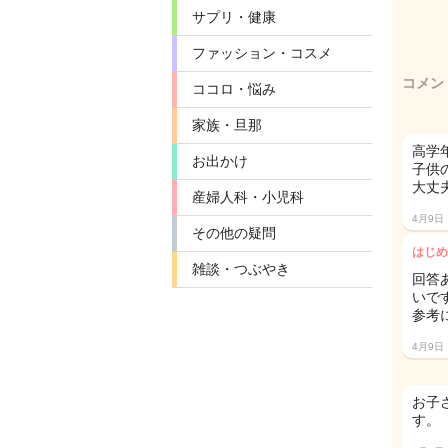
サプリ・健康
ファッション・コスメ
コメン
ココロ・悩み
家族・旦那
高学
お出かけ
子供
大丈
産婦人科・小児科
4月9日
その他の疑問
はじめ
雑談・つぶやき
回答
いで
参考
4月9日
お子
す。