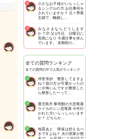
4
小さなお子様がいらっしゃ
るシングルの方 お仕事何を
されていますか？ 元々専業
主婦で、離婚し…
5
みなさまならどうします
か？🥺 父が5日、日曜日に
危篤になり 今週仕事を休ん
でいます。 末期癌の…
全ての質問ランキング
全ての質問の中で人気のランキング
1
仲里依紗 整形してますよ
ね？前の方が可愛かったの
に今怖いんですが整形した
ら整形したーって…
2
鹿児島市 黎明館の大恐竜展
ライカのシン恐竜展 今年行
かれた方いらっしゃいます
か？ どちらか…
3
地震あと 帰省は控えるべ
きですよね？ 夫の実家が熊
本で お盆前に２泊3日で