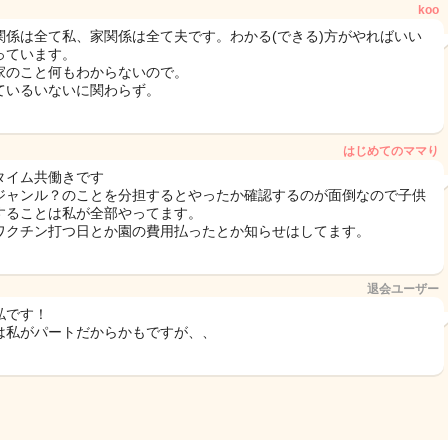
koo
関係は全て私、家関係は全て夫です。わかる(できる)方がやればいい
っています。
家のこと何もわからないので。
ているいないに関わらず。
はじめてのママり
タイム共働きです
ジャンル？のことを分担するとやったか確認するのが面倒なので子供
することは私が全部やってます。
ワクチン打つ日とか園の費用払ったとか知らせはしてます。
退会ユーザー
私です！
は私がパートだからかもですが、、