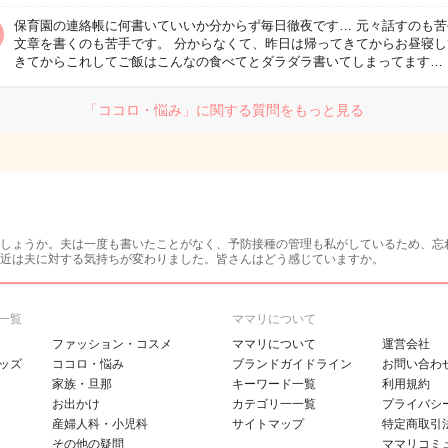
保育園の連絡帳に何書いていいか分からず毎日徹夜です… 元々話すのも苦
文章を書くのも苦手です。 分からなくて、昨日は帰ってきてからお昼寝し
きてからこれしてご飯はこんなの食べてとダラダラ書いてしまってます…
「ココロ・悩み」に関する質問をもっと見る
しょうか。夫は一度も書いたことがなく、予防接種の管理も私がしているため、忘
近は夫に対する気持ちが変わりました。皆さんはどう感じていますか。
一覧
ママリについて
ファッション・コスメ
ママリについて
運営会社
ッズ
ココロ・悩み
ブランドガイドライン
お問い合わ
家族・旦那
キーワード一覧
利用規約
お出かけ
カテゴリ一一覧
プライバシ
産婦人科・小児科
サイトマップ
特定商取引
その他の疑問
ママリコミ