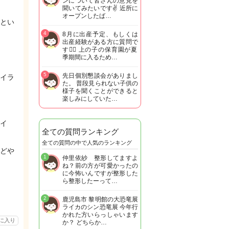
ンについて皆さんの意見を
聞いてみたいです✌️ 近所に
オープンしたば…
とい
4
8月に出産予定、もしくは
出産経験がある方に質問で
す🙋‍♀️ 上の子の保育園が夏
季期間に入るため…
5
先日個別懇談会がありまし
イラ
た。 普段見られない子供の
様子を聞くことができると
楽しみにしていた…
イ
全ての質問ランキング
全ての質問の中で人気のランキング
どや
1
仲里依紗 整形してますよ
ね？前の方が可愛かったの
に今怖いんですが整形した
ら整形したーって…
2
鹿児島市 黎明館の大恐竜展
ライカのシン恐竜展 今年行
かれた方いらっしゃいます
に入り
か？ どちらか…