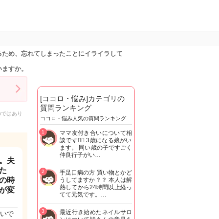
るため、忘れてしまったことにイライラして
いますか。
[ココロ・悩み]カテゴリの
質問ランキング
のではあり
ココロ・悩み人気の質問ランキング
1
ママ友付き合いについて相
談です🙇‍♂️ 3歳になる娘がい
ます。 同い歳の子ですごく
仲良行子がい…
。夫
た
2
手足口病の方 買い物とかど
の時
うしてますか？？ 本人は解
熱してから24時間以上経っ
が変
てて元気です。…
3
最近行き始めたネイルサロ
いで