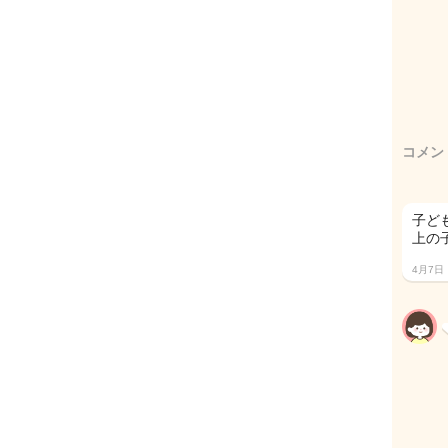
コメン
子ど
上の
4月7日