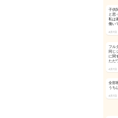
子供
と思
私は
働い
4月7日
フル
同じ
に関
ただ
4月7日
全部
うち
4月7日