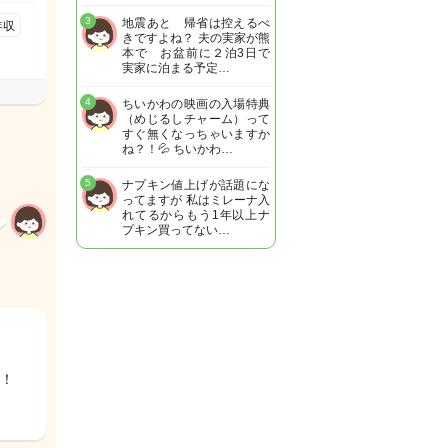
3
地震あと 帰省は控えるべ
年収
きですよね？ 夫の実家が熊
本で お盆前に２泊3日で
実家に泊まる予定…
4
ちいかわの映画の入場特典
（めじるしチャーム）って
すぐ無くなっちゃいますか
ね？！💦 ちいかわ…
5
ナプキン値上げが話題にな
ってますが 私はミレーナ入
れてるからもう1年以上ナ
プキン買ってない…
！