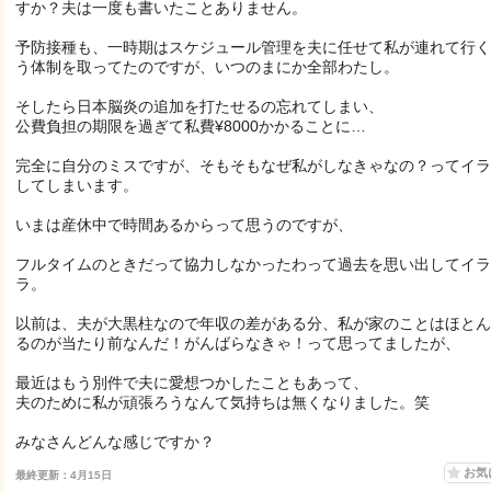
すか？夫は一度も書いたことありません。
予防接種も、一時期はスケジュール管理を夫に任せて私が連れて行く
う体制を取ってたのですが、いつのまにか全部わたし。
そしたら日本脳炎の追加を打たせるの忘れてしまい、
公費負担の期限を過ぎて私費¥8000かかることに…
完全に自分のミスですが、そもそもなぜ私がしなきゃなの？ってイラ
してしまいます。
いまは産休中で時間あるからって思うのですが、
フルタイムのときだって協力しなかったわって過去を思い出してイラ
ラ。
以前は、夫が大黒柱なので年収の差がある分、私が家のことはほとん
るのが当たり前なんだ！がんばらなきゃ！って思ってましたが、
最近はもう別件で夫に愛想つかしたこともあって、
夫のために私が頑張ろうなんて気持ちは無くなりました。笑
みなさんどんな感じですか？
お気
最終更新：4月15日