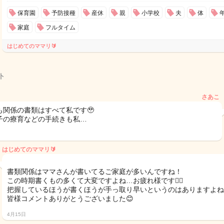
保育園
予防接種
産休
親
小学校
夫
体
家庭
フルタイム
はじめてのママリ🔰
ト
さあこ
も関係の書類はすべて私です🥹
子の療育などの手続きも私…
はじめてのママリ🔰
書類関係はママさんが書いてるご家庭が多いんですね！
この時期書くもの多くて大変ですよね…お疲れ様です🙇‍♀️
把握しているほうが書くほうが手っ取り早いというのはありますよね
皆様コメントありがとうございました😊
4月15日