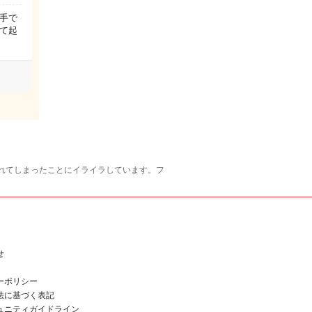
手で
て起
れてしまったことにイライラしています。フ
せ
ーポリシー
法に基づく表記
ュニティガイドライン