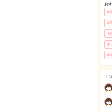
お
保
保
予
夫
保
「