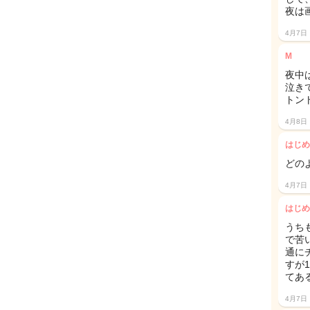
夜は
4月7日
M
夜中
泣きです
トン
4月8日
はじめ
どの
4月7日
はじめ
うち
で苦
通に
すが
てあ
4月7日