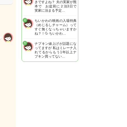
きですよね？ 夫の実家が熊
本で お盆前に２泊3日で
実家に泊まる予定…
4
ちいかわの映画の入場特典
（めじるしチャーム）って
すぐ無くなっちゃいますか
ね？！💦 ちいかわ…
5
ナプキン値上げが話題にな
ってますが 私はミレーナ入
れてるからもう1年以上ナ
プキン買ってない…