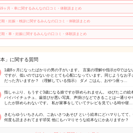
娠9ヶ月・車に関するみんなの口コミ・体験談まとめ
定期・妊娠・検診に関するみんなの口コミ・体験談まとめ
定期・車・妊娠に関するみんなの口コミ・体験談まとめ
絵本」に関する質問
1歳8ヶ月になったばかりの男の子がいます。 言葉の理解や指示が0ではな
ですが、低いのではないかととても心配になっています。同じようなお子
だった方いますか？ （理解している指示） ダメ ごはん、おやつ座っ…
指しゃぶり、もうすぐ3歳になる娘ですが辞められません。 ゆびたこの絵
バイバイチュチュ、歯並びが悪い写真、声掛けなどできることは一通りや
したが辞められないです。 私が家事をしていてテレビを見ている時や寝…
きむらゆういちさんの、ごあいさつあそび という絵本にどハマりしてて、
何度も読まされてます🤣笑 他にもハマりそうな絵本なにかありますか？