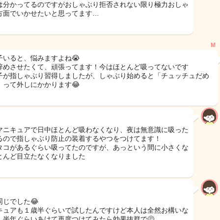
は分かってるのですがおしゃぶり拒否されない限り極力おしゃ
方面でいかせたいと思ってます…
M
子いると、悩みますよね😭
辞めさせたくて、頑張ってます！今はほとんど吸ってないです
子が指しゃぶり習得しましたが、しゃぶり始めると「チュッチュだめ
」って外しにかかります😂
マニキュアで日中ほとんど吸わなくなり、夜は無意識に吸った
るので指しゃぶり防止の装着するやつをつけてます！
タコがあるぐらい吸ってたのですが、あっという間に小さくな
とんど目立たなくなりました
同じでした😂
キュアも１歳半ぐらいで試したんですけど本人は全然お構いな
、半年ぐらいあけて再度つけてみたら効果抜群で🤔