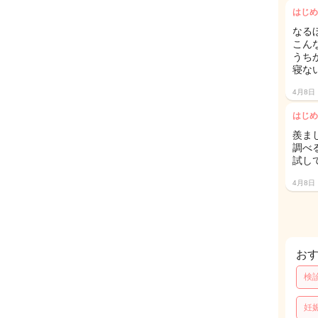
はじめ
なる
こん
うち
寝な
4月8日
はじめ
羨ま
調べ
試し
4月8日
お
検
妊