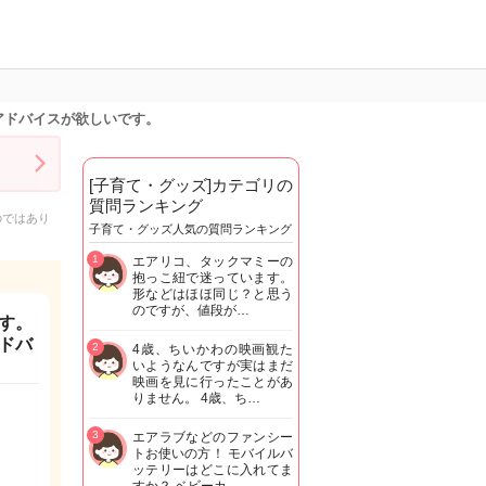
アドバイスが欲しいです。
[子育て・グッズ]カテゴリの
質問ランキング
のではあり
子育て・グッズ人気の質問ランキング
1
エアリコ、タックマミーの
抱っこ紐で迷っています。
形などはほほ同じ？と思う
のですが、値段が…
す。
ドバ
2
4歳、ちいかわの映画観た
いようなんですが実はまだ
映画を見に行ったことがあ
りません。 4歳、ち…
3
エアラブなどのファンシー
トお使いの方！ モバイルバ
ッテリーはどこに入れてま