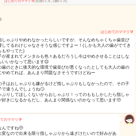
はじめてのママリ🔰
(生後6ヶ月, 2歳6ヶ月)
ト
はじめてのママリ🔰
指しゃぶりやめれなかったらしいですが、そんなめちゃくちゃ歯並び
響してるわけじゃなさそうな感じですよー！(しかも大人の歯がでてき
らもやってた)
子が産まれてメンタルも色々あるだろうし今はやめさせることはしな
もいいかなって思います😌
の歯のときに後天的な環境で歯並びが悪くなったとしても大人の歯の
にやめてれば、あんまり問題なさそうですけどねー
の子はおしゃぶりも嫌がるけど指しゃぶりもしなかったので、その子
子で違うんでしょうね🙄
ゃぶりしてほしくないからおしゃぶり！ってのももしかしたら指しゃ
が好きになるかもだし、あんまり関係ないのかなって思います🥺
てのママリ🔰
なんですね🥺
大変なので出来る限り指しゃぶりから遠ざけたいので好みがあ