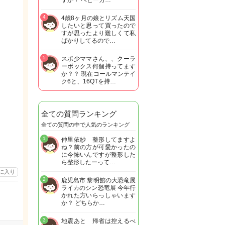
すか？ ベビーカ…
4
4歳8ヶ月の娘とリズム天国
したいと思って買ったので
すが思ったより難しくて私
ばかりしてるので…
5
スポ少ママさん、、クーラ
ーボックス何個持ってます
か？？ 現在コールマンテイ
ク6と、16QTを持…
全ての質問ランキング
全ての質問の中で人気のランキング
1
仲里依紗 整形してますよ
ね？前の方が可愛かったの
に今怖いんですが整形した
ら整形したーって…
に入り
2
鹿児島市 黎明館の大恐竜展
ライカのシン恐竜展 今年行
かれた方いらっしゃいます
か？ どちらか…
3
地震あと 帰省は控えるべ