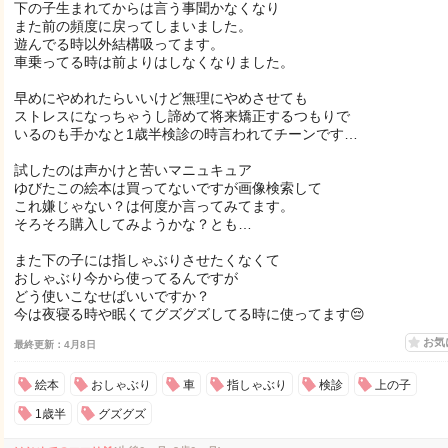
下の子生まれてからは言う事聞かなくなり
また前の頻度に戻ってしまいました。
遊んでる時以外結構吸ってます。
車乗ってる時は前よりはしなくなりました。
早めにやめれたらいいけど無理にやめさせても
ストレスになっちゃうし諦めて将来矯正するつもりで
いるのも手かなと1歳半検診の時言われてチーンです…
試したのは声かけと苦いマニュキュア
ゆびたこの絵本は買ってないですが画像検索して
これ嫌じゃない？は何度か言ってみてます。
そろそろ購入してみようかな？とも…
また下の子には指しゃぶりさせたくなくて
おしゃぶり今から使ってるんですが
どう使いこなせばいいですか？
今は夜寝る時や眠くてグズグズしてる時に使ってます😔
お気
最終更新：4月8日
絵本
おしゃぶり
車
指しゃぶり
検診
上の子
1歳半
グズグズ