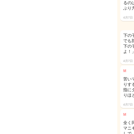
るの
ぶり
4月7日
下の
でも
下の
よ！
4月7日
M
苦い
りす
指に
りほ
4月7日
M
全く
マニ
しで