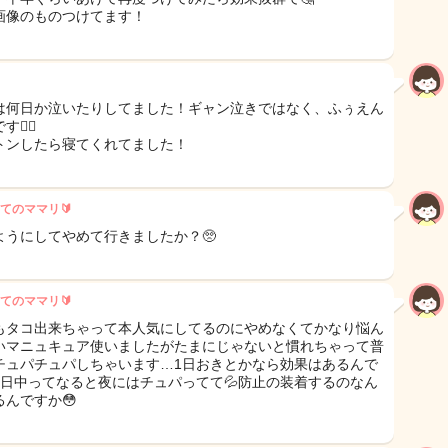
画像のものつけてます！
は何日か泣いたりしてました！ギャン泣きではなく、ふぅえん
🙂‍↕️
トンしたら寝てくれてました！
てのママリ🔰
ようにしてやめて行きましたか？🥺
てのママリ🔰
もタコ出来ちゃって本人気にしてるのにやめなくてかなり悩ん
いマニュキュア使いましたがたまにじゃないと慣れちゃって普
チュパチュパしちゃいます…1日おきとかなら効果はあるんで
1日中ってなると夜にはチュパってて💦防止の装着するのなん
るんですか😳