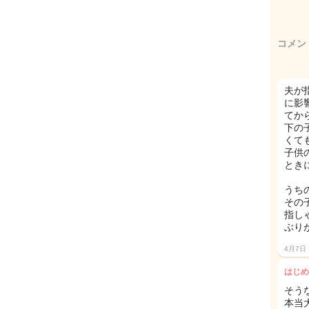
コメン
夫が
に影
てか
下の
くて
子供
とき
うち
その
指し
ぶり
4月7日
はじめ
そう
本当