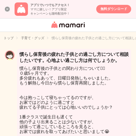
アプリでいつでもアクセス！
無料ダウンロード
ママに嬉しい！アプリ限定
キャンペーンも随時配信中！
女性専用匿名QA
アプリ・情報サ
トップ
子育て・グッズ
慣らし保育後の疲れた子供との過ごし方について相談し
イト
慣らし保育後の疲れた子供との過ごし方について相談
したいです。心地よい過ごし方は何でしょうか。
慣らし保育後の子供との関わり方について🙇‍♀️
０歳5ヶ月です。
多分疲れもあって、日曜日発熱しちゃいました。
もう解熱し今日から慣らし保育再開しました。
今は抱っこして寝ちゃってるのですが、
お家ではどのように過ごすと
疲れてる子供にとっては心地いいのでしょうか？
1番クラスで誕生日も遅くて
他の子より出来ることは少ないですが、
頑張って過ごしているところを見ると、
お家では疲れを取ってあげたいと思いまして😭