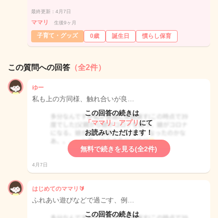
最終更新：4月7日
ママリ
生後9ヶ月
子育て・グッズ
0歳
誕生日
慣らし保育
この質問への回答
（全2件）
ゆー
私も上の方同様、触れ合いが良…
この回答の続きは
「ママリ」アプリ
にて
お読みいただけます！
無料で続きを見る(全2件)
4月7日
はじめてのママリ🔰
ふれあい遊びなどで過ごす、例…
この回答の続きは