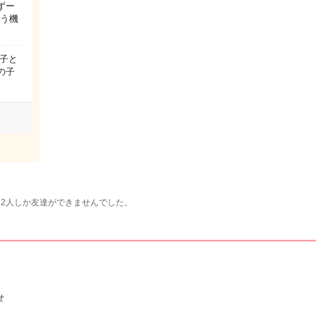
ずー
会う機
子と
の子
2人しか友達ができませんでした。
せ