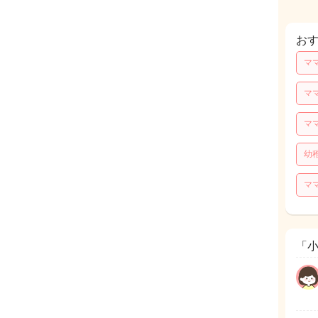
お
マ
マ
マ
幼
マ
「