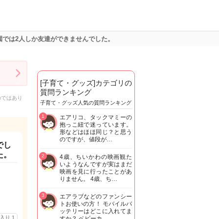
園では2人しか友達ができませんでした。
[子育て・グッズ]カテゴリの
質問ランキング
のではあり
子育て・グッズ人気の質問ランキング
1
エアリコ、タックマミーの
抱っこ紐で迷っています。
形などはほほ同じ？と思う
のですが、値段が…
でし
た。
2
4歳、ちいかわの映画観た
いようなんですが実はまだ
映画を見に行ったことがあ
りません。 4歳、ち…
3
エアラブなどのファンシー
トお使いの方！ モバイルバ
ッテリーはどこに入れてま
に入り
1
すか？ ベビーカ…