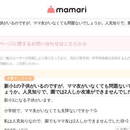
女性専用匿名QAアプ
リ・情報サイト
子供がいるのですが、ママ友がいなくても問題ないでしょうか。人見知りで、
は一般のユーザーの投稿により成り立っており、当社が医学的・科学的根拠を担保するも
理解の上、ご活用ください。
子育て・グッズ
新小1の子供がいるのですが、ママ友がいなくても問題ない
ょうか。人見知りで、園では2人しか友達ができませんでし
新小1になる子供がいます。
小学校で、ママ友がいなくても支障ないですか？💦
私は人見知りなので、園でもママ友は2人しかできませんでした😢💨
お気
最終更新：4月7日