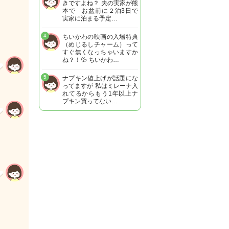
きですよね？ 夫の実家が熊
本で お盆前に２泊3日で
実家に泊まる予定…
4
ちいかわの映画の入場特典
（めじるしチャーム）って
すぐ無くなっちゃいますか
ね？！💦 ちいかわ…
5
ナプキン値上げが話題にな
ってますが 私はミレーナ入
れてるからもう1年以上ナ
プキン買ってない…