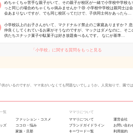
めちゃくちゃ苦手な親子がいて、その親子が校区が一緒で小学校中学校も
っと同じの場合めちゃくちゃ病みませんか？😢 小学校中学校は親同士は
会あまりないですが、でも同じ校区ってだけで、子供同士何かあったら…
小学校以上のお子さんがいて、マクドナルド禁止のご家庭ありますか？ 息
仲良くしてくれているお家がそうなのですが、マックはダメなのに、そこ
供たちスナック菓子や駄菓子は好き放題食べるんです。 なにが基準…
「小学校」に関する質問をもっと見る
子供がいるのですが、ママ友がいなくても問題ないでしょうか。人見知りで、園では
一覧
ママリについて
ファッション・コスメ
ママリについて
運営会社
ッズ
ココロ・悩み
ブランドガイドライン
お問い合わ
家族・旦那
キーワード一覧
利用規約