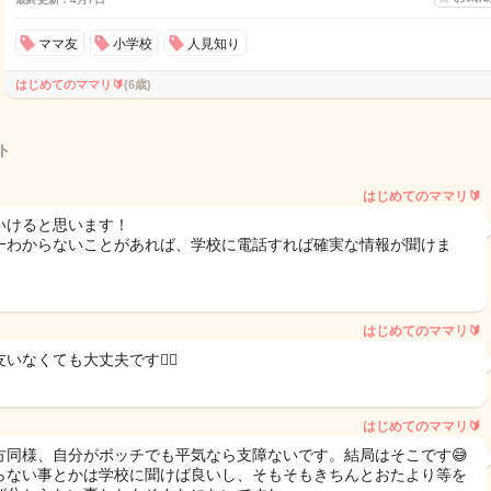
ママ友
小学校
人見知り
はじめてのママリ🔰
(6歳)
ト
はじめてのママリ🔰
いけると思います！
一わからないことがあれば、学校に電話すれば確実な情報が聞けま
はじめてのママリ🔰
いなくても大丈夫です👌🏻
はじめてのママリ🔰
方同様、自分がボッチでも平気なら支障ないです。結局はそこです😅
らない事とかは学校に聞けば良いし、そもそもきちんとおたより等を