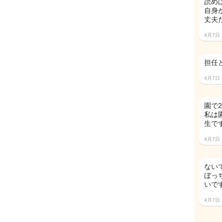
読め
自身
丈夫
4月7日
担任
4月7日
園で
私は
生で
4月7日
ない
ぼっ
いです
4月7日