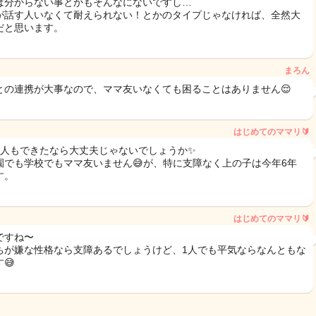
ば分からない事とかもそんなにないですし…
が話す人いなくて耐えられない！とかのタイプじゃなければ、全然大
だと思います。
まろん
との連携が大事なので、ママ友いなくても困ることはありません😌
はじめてのママリ🔰
2人もできたなら大丈夫じゃないでしょうか✨️
園でも学校でもママ友いません😅が、特に支障なく上の子は今年6年
す。
はじめてのママリ🔰
ですね〜
ちが嫌な性格なら支障あるでしょうけど、1人でも平気ならなんともな
😅