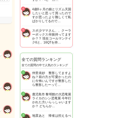
4
4歳8ヶ月の娘とリズム天国
したいと思って買ったので
すが思ったより難しくて私
ばかりしてるので…
5
スポ少ママさん、、クーラ
ーボックス何個持ってます
か？？ 現在コールマンテイ
ク6と、16QTを持…
全ての質問ランキング
全ての質問の中で人気のランキング
1
仲里依紗 整形してますよ
ね？前の方が可愛かったの
に今怖いんですが整形した
ら整形したーって…
2
鹿児島市 黎明館の大恐竜展
ライカのシン恐竜展 今年行
かれた方いらっしゃいます
か？ どちらか…
3
地震あと 帰省は控えるべ