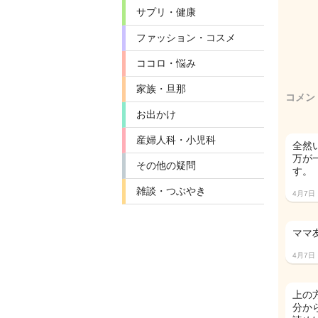
サプリ・健康
ファッション・コスメ
ココロ・悩み
家族・旦那
コメン
お出かけ
産婦人科・小児科
全然
万が
その他の疑問
す。
雑談・つぶやき
4月7日
ママ友
4月7日
上の
分か