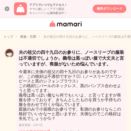
アプリでいつでもアクセス！
無料ダウンロード
ママに嬉しい！アプリ限定
キャンペーンも随時配信中！
女性専用匿名QA
アプリ・情報サ
トップ
家族・旦那
夫の祖父の四十九日のお参りに、ノースリーブの服装は不適
イト
夫の祖父の四十九日のお参りに、ノースリーブの服装
は不適切でしょうか。義母は黒っぽい服で大丈夫と言
っていますが、喪服がないため悩んでいます。
今週末に夫側の祖父の四十九日のお参りがあるのです
が、この格好は不適切ですか？🙇‍♂️（ノースリーブスワン
ピースと黒のシフォンブラウス）
この格好にパールのネックレス、黒のパンプス合わせよ
うと思ってます。
義母は黒っぽい服なら何でもいいよ、と言ってますが喪
服を持っておらず、きちんとしたものを買うか手持ちの
服を合わせて行くか悩んでいます。
親族のみで小規模のお参りです。私側のお参りならこの
格好でいいかな〜と思いますが、夫側なのでこの格好は
失礼でしょうか💦？
最終更新：4月7日