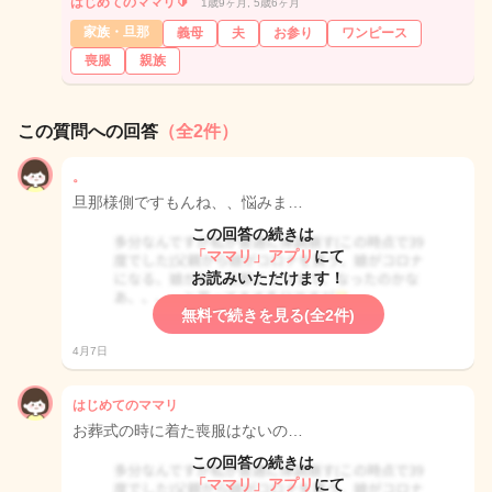
はじめてのママリ🔰
1歳9ヶ月, 5歳6ヶ月
家族・旦那
義母
夫
お参り
ワンピース
喪服
親族
この質問への回答
（全2件）
。
旦那様側ですもんね、、悩みま…
この回答の続きは
「ママリ」アプリ
にて
お読みいただけます！
無料で続きを見る(全2件)
4月7日
はじめてのママリ
お葬式の時に着た喪服はないの…
この回答の続きは
「ママリ」アプリ
にて