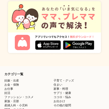
カテゴリ一覧
妊娠・出産
子育て・グッズ
お金・保険
住まい
お仕事
家事・料理
妊活
サプリ・健康
ファッション・コスメ
ココロ・悩み
家族・旦那
お出かけ
産婦人科・小児科
その他の疑問