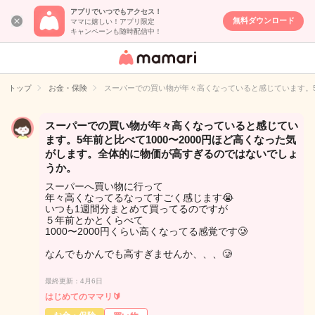
アプリでいつでもアクセス！
無料ダウンロード
ママに嬉しい！アプリ限定
キャンペーンも随時配信中！
女性専用匿名QA
アプリ・情報サ
トップ
お金・保険
スーパーでの買い物が年々高くなっていると感じています。5
イト
スーパーでの買い物が年々高くなっていると感じてい
ます。5年前と比べて1000〜2000円ほど高くなった気
がします。全体的に物価が高すぎるのではないでしょ
うか。
スーパーへ買い物に行って
年々高くなってるなってすごく感じます😭
いつも1週間分まとめて買ってるのですが
５年前とかとくらべて
1000〜2000円くらい高くなってる感覚です🥲
なんでもかんでも高すぎませんか、、、🥲
最終更新：4月6日
はじめてのママリ🔰