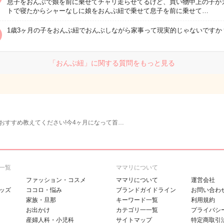
息子をおんぶで娘を前に乗せてチャリ走らせてるけど、買い物中上の子が
トで寝たからシャーなしに娘をおんぶ紐で乗せて息子を前に乗せて…
1歳3ヶ月の子をおんぶ紐でおんぶしながら家事って現実的じゃないですか？
「おんぶ紐」に関する質問をもっと見る
おすすめ教えてください!今4ヶ月になって首…
一覧
ママリについて
ファッション・コスメ
ママリについて
運営会社
ッズ
ココロ・悩み
ブランドガイドライン
お問い合わ
家族・旦那
キーワード一覧
利用規約
お出かけ
カテゴリ一一覧
プライバシ
産婦人科・小児科
サイトマップ
特定商取引