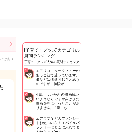
[子育て・グッズ]カテゴリの
質問ランキング
のではあり
子育て・グッズ人気の質問ランキング
1
エアリコ、タックマミーの
抱っこ紐で迷っています。
形などはほほ同じ？と思う
のですが、値段が…
た
2
4歳、ちいかわの映画観た
いようなんですが実はまだ
映画を見に行ったことがあ
りません。 4歳、ち…
3
エアラブなどのファンシー
トお使いの方！ モバイルバ
ッテリーはどこに入れてま
すか？ ベビーカ…