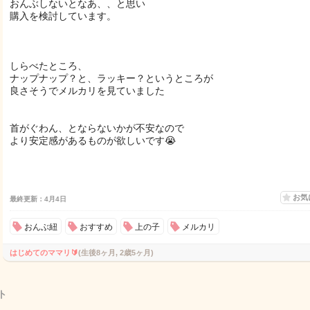
おんぶしないとなあ、、と思い
購入を検討しています。
しらべたところ、
ナップナップ？と、ラッキー？というところが
良さそうでメルカリを見ていました
首がぐわん、とならないかが不安なので
より安定感があるものが欲しいです😭
お気
最終更新：4月4日
おんぶ紐
おすすめ
上の子
メルカリ
はじめてのママリ🔰
(生後8ヶ月, 2歳5ヶ月)
ト