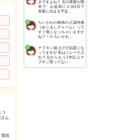
きですよね？ 夫の実家が熊
本で お盆前に２泊3日で
実家に泊まる予定…
4
ちいかわの映画の入場特典
（めじるしチャーム）って
すぐ無くなっちゃいますか
ね？！💦 ちいかわ…
5
ナプキン値上げが話題にな
ってますが 私はミレーナ入
れてるからもう1年以上ナ
プキン買ってない…
ょう
屋さん
 普段