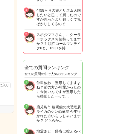
4
4歳8ヶ月の娘とリズム天国
したいと思って買ったので
すが思ったより難しくて私
ばかりしてるので…
5
スポ少ママさん、、クーラ
ーボックス何個持ってます
か？？ 現在コールマンテイ
ク6と、16QTを持…
全ての質問ランキング
全ての質問の中で人気のランキング
1
仲里依紗 整形してますよ
に入り
ね？前の方が可愛かったの
に今怖いんですが整形した
ら整形したーって…
2
鹿児島市 黎明館の大恐竜展
ライカのシン恐竜展 今年行
かれた方いらっしゃいます
か？ どちらか…
3
地震あと 帰省は控えるべ