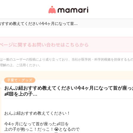
女性専用匿名QAアプ
リ・情報サイト
おすすめ教えてください!今4ヶ月になって首…
は一般のユーザーの投稿により成り立っており、当社が医学的・科学的根拠を担保するも
理解の上、ご活用ください。
子育て・グッズ
おんぶ紐おすすめ教えてください!今4ヶ月になって首が座っ
👶🏻を上の子…
おんぶ紐おすすめ教えてください！
今4ヶ月になって首が座った👶🏻を
上の子が抱っこ！だっこ！😭となるので