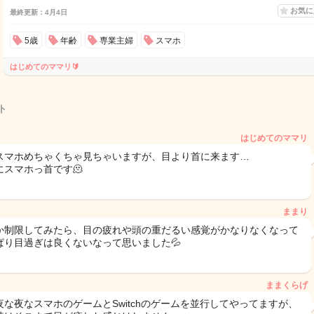
お気
最終更新：4月4日
5歳
年齢
専業主婦
スマホ
はじめてのママリ🔰
ト
はじめてのママリ
スマホめちゃくちゃ見ちゃいますが、目より首に来ます…
にスマホっ首です🫠
ままり
か制限してみたら、目の疲れや頭の重だるい感覚がかなりなくなって
ぱり目過ぎは良くないなって思いました💦
ままくらげ
夜な夜なスマホのゲームとSwitchのゲームを並行してやってますが、