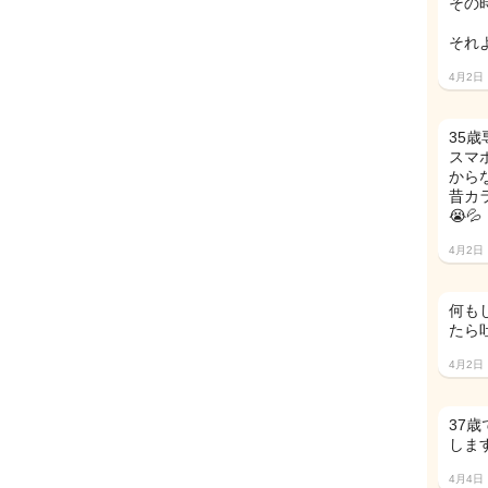
その
それ
4月2日
35
スマ
から
昔カ
😭💦
4月2日
何も
たら
4月2日
37
します
4月4日