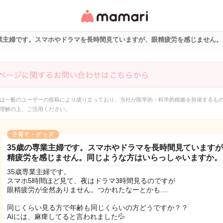
女性専用匿名QAアプ
リ・情報サイト
専業主婦です。スマホやドラマを長時間見ていますが、眼精疲労を感じません
は一般のユーザーの投稿により成り立っており、当社が医学的・科学的根拠を担保するも
理解の上、ご活用ください。
子育て・グッズ
35歳の専業主婦です。スマホやドラマを長時間見ています
精疲労を感じません。同じような方はいらっしゃいますか。
35歳専業主婦です。
スマホ5時間ほど見て、夜はドラマ3時間見るのですが
眼精疲労が全然ありません。つかれたなーとかも....
同じくらい見る方で年齢も同じくらいの方どうですか？？
AIには、麻痺してると言われました💦