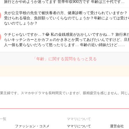
旅行とかやめようか迷ってます 世帯年収900万です 年齢は三十代です…
夫が公立学校の先生で被扶養者の方、健康診断って受けられていますか？ 
受けられる場合、負担額っていくらなのでしょうか？年齢によっては受け
ないのでしょうか？
ケチじゃないですか…？😂 私の金銭感覚がおかしいですかね…？ 旅行来
らいキッチンカーとかカフェのかき氷とか買ってあげたいんですけど、旦
人一個も要らないだろって怒ったりします… 年齢の近い姉妹だけど……
「年齢」に関する質問をもっと見る
専業主婦です。スマホやドラマを長時間見ていますが、眼精疲労を感じません。同じ
一覧
ママリについて
ファッション・コスメ
ママリについて
運営会社