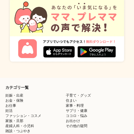
カテゴリ一覧
妊娠・出産
子育て・グッズ
お金・保険
住まい
お仕事
家事・料理
妊活
サプリ・健康
ファッション・コスメ
ココロ・悩み
家族・旦那
お出かけ
産婦人科・小児科
その他の疑問
雑談・つぶやき