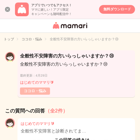
アプリでいつでもアクセス！
無料ダウンロード
ママに嬉しい！アプリ限定
キャンペーンも随時配信中！
女性専用匿名QA
アプリ・情報サ
トップ
ココロ・悩み
全般性不安障害の方いらっしゃいますか？😢
イト
全般性不安障害の方いらっしゃいますか？😢
全般性不安障害の方いらっしゃいますか？😢
最終更新：4月29日
はじめてのママリ🔰
ココロ・悩み
この質問への回答
（全2件）
はじめてのママリ🔰
全般性不安障害と診断されてま…