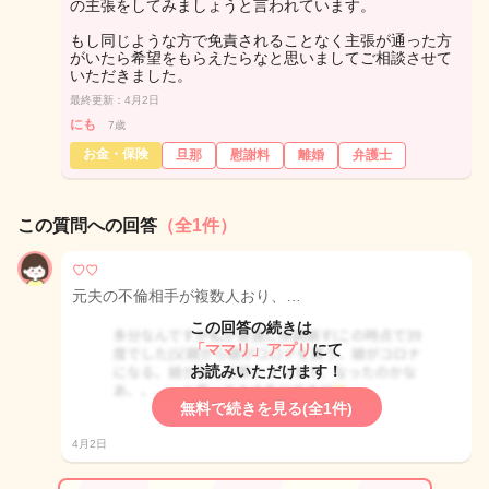
の主張をしてみましょうと言われています。
もし同じような方で免責されることなく主張が通った方
がいたら希望をもらえたらなと思いましてご相談させて
いただきました。
最終更新：4月2日
にも
7歳
お金・保険
旦那
慰謝料
離婚
弁護士
この質問への回答
（全1件）
♡♡
元夫の不倫相手が複数人おり、…
この回答の続きは
「ママリ」アプリ
にて
お読みいただけます！
無料で続きを見る(全1件)
4月2日