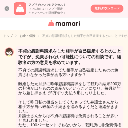
アプリでいつでもアクセス！
無料ダウンロード
ママに嬉しい！アプリ限定
キャンペーンも随時配信中！
女性専用匿名QA
アプリ・情報サ
トップ
お金・保険
不貞の慰謝料請求をした相手が自己破産するとのことですが
イト
不貞の慰謝料請求をした相手が自己破産するとのこと
ですが、免責されない可能性についての相談です。経
験者の方の意見を求めています。
不貞での慰謝料請求してた相手が自己破産したものの免
責されなかった事がある方いますか？
離婚した元旦那に昨年慰謝料請求をして裁判の結果200万
の判決が出たものの資産が0ということになり、毎月給与
から差し押さえで5万ずつ支払う形になりました。
そして昨日私の担当をしてくださってた弁護士さんから
相手方が自己破産の手続きを進めるようだと連絡がきま
した。
弁護士さんからは不貞の慰謝料は免責されることが多い
と言われました。
ただ、100パーセントでもないから、裁判所に非免責債権