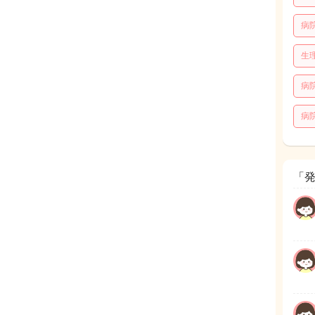
病
生
病
病
「