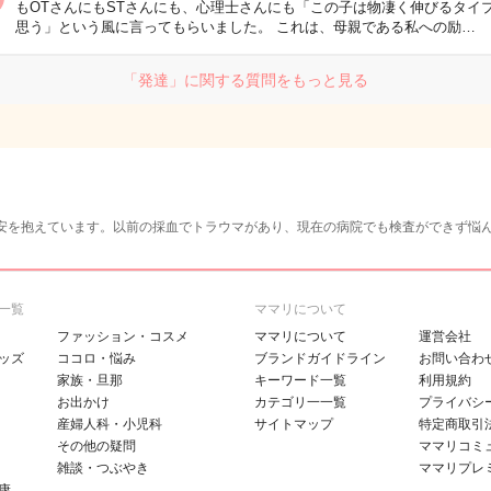
もOTさんにもSTさんにも、心理士さんにも「この子は物凄く伸びるタイ
思う」という風に言ってもらいました。 これは、母親である私への励…
「発達」に関する質問をもっと見る
安を抱えています。以前の採血でトラウマがあり、現在の病院でも検査ができず悩
一覧
ママリについて
ファッション・コスメ
ママリについて
運営会社
ッズ
ココロ・悩み
ブランドガイドライン
お問い合わ
家族・旦那
キーワード一覧
利用規約
お出かけ
カテゴリ一一覧
プライバシ
産婦人科・小児科
サイトマップ
特定商取引
その他の疑問
ママリコミ
雑談・つぶやき
ママリプレ
康