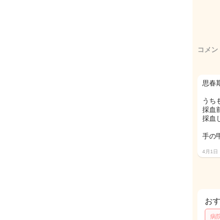
コメン
思春
うち
採血
採血
手の
4月1日
お
病