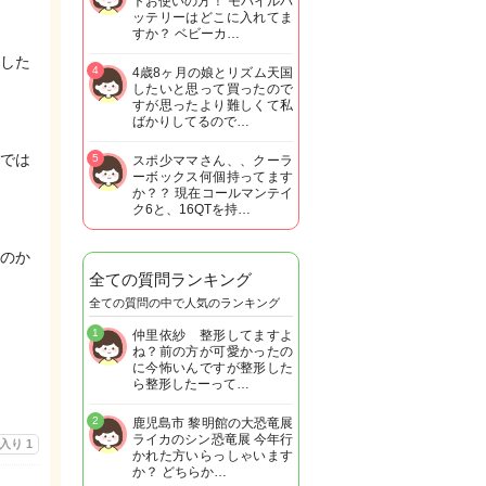
トお使いの方！ モバイルバ
ッテリーはどこに入れてま
すか？ ベビーカ…
した
4
4歳8ヶ月の娘とリズム天国
したいと思って買ったので
すが思ったより難しくて私
ばかりしてるので…
では
5
スポ少ママさん、、クーラ
ーボックス何個持ってます
か？？ 現在コールマンテイ
ク6と、16QTを持…
のか
全ての質問ランキング
全ての質問の中で人気のランキング
1
仲里依紗 整形してますよ
ね？前の方が可愛かったの
に今怖いんですが整形した
ら整形したーって…
2
鹿児島市 黎明館の大恐竜展
ライカのシン恐竜展 今年行
に入り
1
かれた方いらっしゃいます
か？ どちらか…