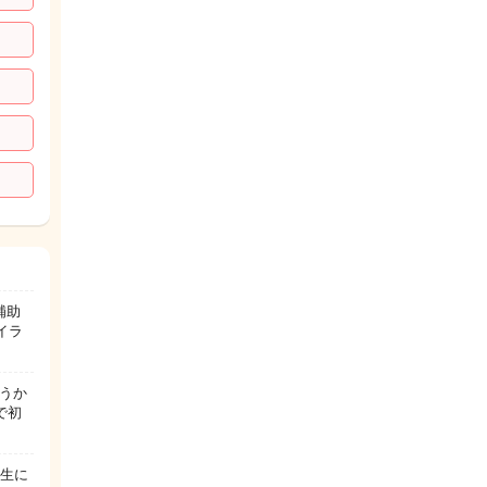
補助
イラ
うか
で初
先生に