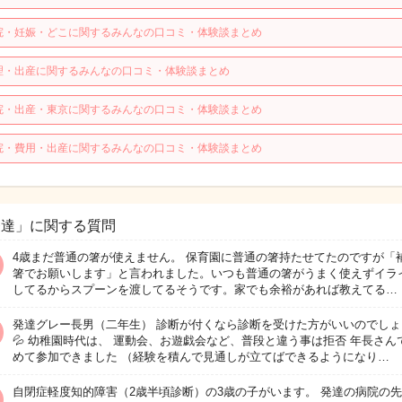
院・妊娠・どこに関するみんなの口コミ・体験談まとめ
理・出産に関するみんなの口コミ・体験談まとめ
院・出産・東京に関するみんなの口コミ・体験談まとめ
院・費用・出産に関するみんなの口コミ・体験談まとめ
発達」に関する質問
4歳まだ普通の箸が使えません。 保育園に普通の箸持たせてたのですが「
箸でお願いします」と言われました。いつも普通の箸がうまく使えずイラ
してるからスプーンを渡してるそうです。家でも余裕があれば教えてる…
発達グレー長男（二年生） 診断が付くなら診断を受けた方がいいのでしょ
💦 幼稚園時代は、 運動会、お遊戯会など、普段と違う事は拒否 年長さん
めて参加できました （経験を積んで見通しが立てばできるようになり…
自閉症軽度知的障害（2歳半頃診断）の3歳の子がいます。 発達の病院の