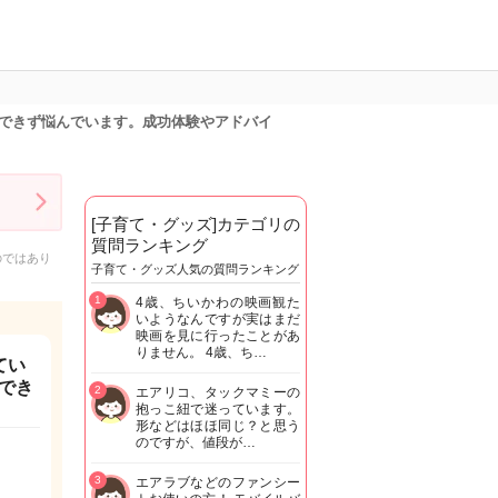
できず悩んでいます。成功体験やアドバイ
[子育て・グッズ]カテゴリの
質問ランキング
のではあり
子育て・グッズ人気の質問ランキング
1
4歳、ちいかわの映画観た
いようなんですが実はまだ
映画を見に行ったことがあ
りません。 4歳、ち…
てい
でき
2
エアリコ、タックマミーの
抱っこ紐で迷っています。
形などはほほ同じ？と思う
のですが、値段が…
3
エアラブなどのファンシー