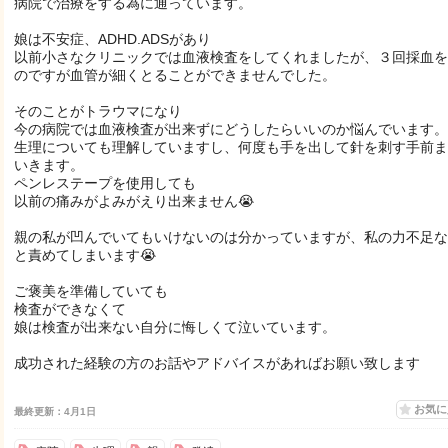
病院で治療をする為に通っています。
娘は不安症、ADHD.ADSがあり
以前小さなクリニックでは血液検査をしてくれましたが、３回採血を
のですが血管が細くとることができませんでした。
そのことがトラウマになり
今の病院では血液検査が出来ずにどうしたらいいのか悩んでいます。
生理についても理解していますし、何度も手を出して針を刺す手前ま
いきます。
ペンレステープを使用しても
以前の痛みがよみがえり出来ません😭
親の私が凹んでいてもいけないのは分かっていますが、私の力不足な
と責めてしまいます😭
ご褒美を準備していても
検査ができなくて
娘は検査が出来ない自分に悔しくて泣いています。
成功された経験の方のお話やアドバイスがあればお願い致します
お気
最終更新：4月1日