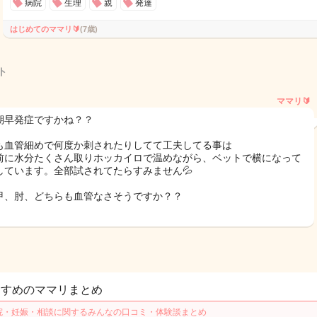
病院
生理
親
発達
はじめてのママリ🔰
(7歳)
ト
ママリ🔰
期早発症ですかね？？
も血管細めで何度か刺されたりしてて工夫してる事は
前に水分たくさん取りホッカイロで温めながら、ベットで横になって
しています。全部試されてたらすみません💦
甲、肘、どちらも血管なさそうですか？？
すすめのママリまとめ
院・妊娠・相談に関するみんなの口コミ・体験談まとめ