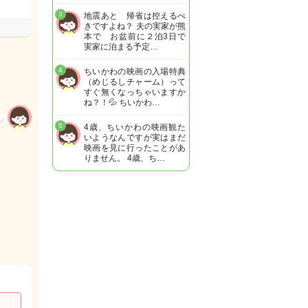
3
地震あと 帰省は控えるべ
きですよね？ 夫の実家が熊
本で お盆前に２泊3日で
実家に泊まる予定…
4
ちいかわの映画の入場特典
（めじるしチャーム）って
すぐ無くなっちゃいますか
ね？！💦 ちいかわ…
5
4歳、ちいかわの映画観た
いようなんですが実はまだ
映画を見に行ったことがあ
りません。 4歳、ち…