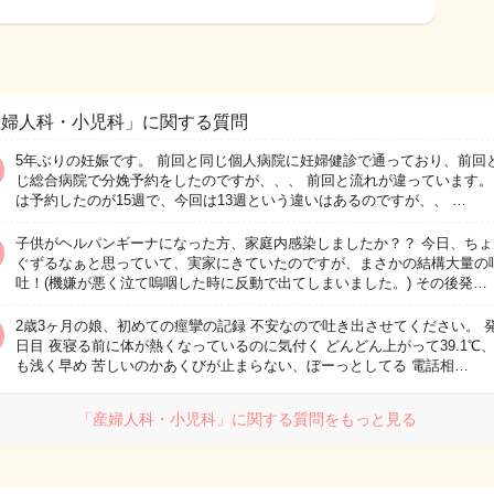
産婦人科・小児科」に関する質問
5年ぶりの妊娠です。 前回と同じ個人病院に妊婦健診で通っており、前回
じ総合病院で分娩予約をしたのですが、、、 前回と流れが違っています。
は予約したのが15週で、今回は13週という違いはあるのですが、、 …
子供がヘルパンギーナになった方、家庭内感染しましたか？？ 今日、ちょ
ぐずるなぁと思っていて、実家にきていたのですが、まさかの結構大量の
吐！(機嫌が悪く泣て嗚咽した時に反動で出てしまいました。) その後発…
2歳3ヶ月の娘、初めての痙攣の記録 不安なので吐き出させてください。 発
日目 夜寝る前に体が熱くなっているのに気付く どんどん上がって39.1℃
も浅く早め 苦しいのかあくびが止まらない、ぼーっとしてる 電話相…
「産婦人科・小児科」に関する質問をもっと見る