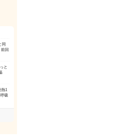
と同
 前回
っと
嘔
熱1
、呼吸