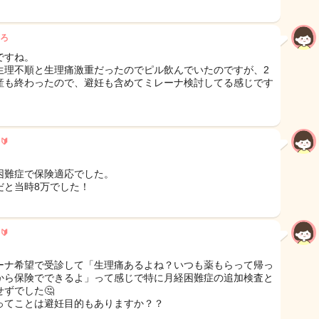
ろ
ですね。
生理不順と生理痛激重だったのでピル飲んでいたのですが、2
産も終わったので、避妊も含めてミレーナ検討してる感じです
🔰
困難症で保険適応でした。
だと当時8万でした！
🔰
ーナ希望で受診して「生理痛あるよね？いつも薬もらって帰っ
から保険でできるよ」って感じで特に月経困難症の追加検査と
せずでした🤔
ってことは避妊目的もありますか？？