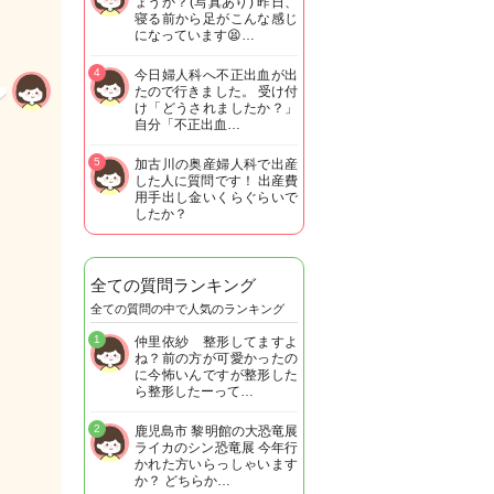
ょうか？(写真あり) 昨日、
寝る前から足がこんな感じ
になっています😫…
4
今日婦人科へ不正出血が出
たので行きました。 受け付
け「どうされましたか？」
自分「不正出血…
5
加古川の奥産婦人科で出産
した人に質問です！ 出産費
用手出し金いくらぐらいで
したか？
全ての質問ランキング
全ての質問の中で人気のランキング
1
仲里依紗 整形してますよ
ね？前の方が可愛かったの
に今怖いんですが整形した
ら整形したーって…
2
鹿児島市 黎明館の大恐竜展
ライカのシン恐竜展 今年行
かれた方いらっしゃいます
か？ どちらか…