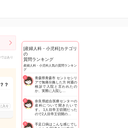
[産婦人科・小児科]カテゴリ
の
のではあり
質問ランキング
産婦人科・小児科人気の質問ランキン
グ
1
青森県青森市 セントセシリ
アで無痛分娩した方 何週の
？？
検診で入院と言われたの
か、実際に入院し…
2
奈良県総合医療センターの
産科について聞きたいで
に入り
す。 1人目帝王切開だった
ので2人目帝王切開の…
3
手足口病はこんな感じでし