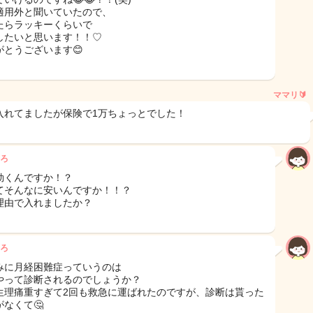
適用外と聞いていたので、
たらラッキーくらいで
したいと思います！！♡
がとうございます😊
ママリ🔰
入れてましたが保険で1万ちょっとでした！
ろ
効くんですか！？
てそんなに安いんですか！！？
理由で入れましたか？
ろ
みに月経困難症っていうのは
やって診断されるのでしょうか？
生理痛重すぎて2回も救急に運ばれたのですが、診断は貰った
がなくて🤔