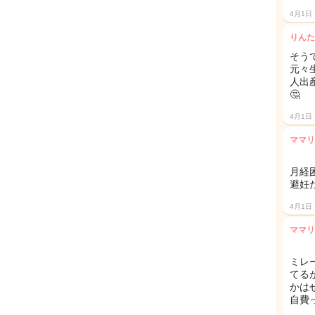
4月1日
りんた
そう
元々
人出
🤔
4月1日
ママリ
月経
避妊
4月1日
ママリ
ミレ
てる
かは
自費