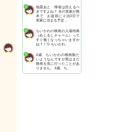
3
地震あと 帰省は控えるべ
きですよね？ 夫の実家が熊
本で お盆前に２泊3日で
実家に泊まる予定…
4
ちいかわの映画の入場特典
（めじるしチャーム）って
すぐ無くなっちゃいますか
ね？！💦 ちいかわ…
5
4歳、ちいかわの映画観た
いようなんですが実はまだ
映画を見に行ったことがあ
りません。 4歳、ち…