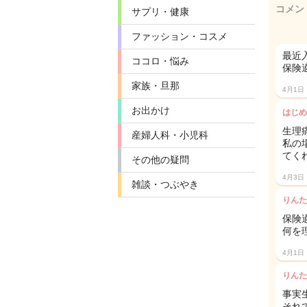
コメン
サプリ・健康
ファッション・コスメ
最近
ココロ・悩み
保険
家族・旦那
4月1日
お出かけ
はじめ
生理
産婦人科・小児科
私の
てく
その他の疑問
4月3日
雑談・つぶやき
りんた
保険
何を
4月1日
りんた
事実
それで