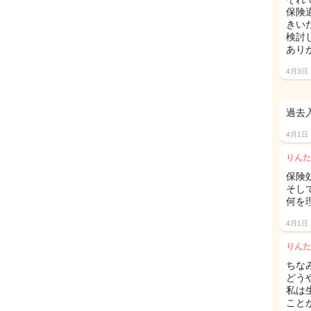
保険
きい
検討
あり
4月3日
過去
4月1日
りんた
保険
そし
何を
4月1日
りんた
ちな
どう
私は
こと