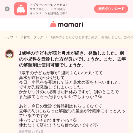
アプリでいつでもアクセス！
無料ダウンロード
ママに嬉しい！アプリ限定
キャンペーンも随時配信中！
女性専用匿名QA
アプリ・情報サ
トップ
子育て・グッズ
1歳半の子どもが咳と鼻水が続き、発熱しました。別の
イト
1歳半の子どもが咳と鼻水が続き、発熱しました。別
の小児科を受診した方が良いでしょうか。また、去年
の解熱剤は使用可能でしょうか。
1歳半の子どもが咳が1週間くらいつづいてて
鼻水が昨日から出だして
今日、小児科を受診して咳と鼻水の薬をもらいました。
ですが先程発熱してしまいました。
かかりつけの小児科は明日休みですが、別のところで
また診てもらったほうがいいでしょうか？💦
あと、今日の受診で解熱剤はもらってなくて
去年の8月にもらった解熱剤の坐薬が冷蔵庫にずっと入っ
ているのですが
使っていいものてますかね？💦
使わなくて済むようなら使わないですが💦
最終更新：4月1日