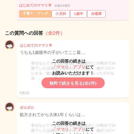
はじめてのママリ🔰
妊娠19週目
子育て・グッズ
小児科
1歳半
冷蔵庫
この質問への回答
（全2件）
はじめてのママリ🔰
うちも1歳後半の子がいてここ最…
この回答の続きは
「ママリ」アプリ
にて
お読みいただけます！
無料で続きを見る(全2件)
4月1日
ボロボロ
処方されてから大体1年くらいは…
この回答の続きは
「ママリ」アプリ
にて