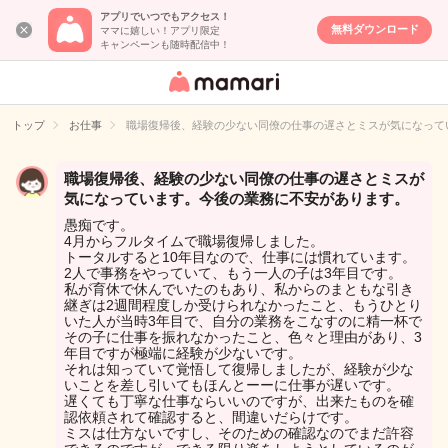
アプリでいつでもアクセス！
無料ダウンロード
ママに嬉しい！アプリ限定
キャンペーンも随時配信中！
女性専用匿名QA
アプリ・情報サ
トップ
お仕事
職場復帰後、経験の少ない同僚の仕事の遅さとミスが気になって
イト
職場復帰後、経験の少ない同僚の仕事の遅さとミスが
気になっています。今後の業務に不安があります。
愚痴です。
4月からフルタイムで職場復帰しました。
トータルすると10年目なので、仕事には慣れています。
2人で事務をやっていて、もう一人の子は3年目です。
私が育休で休んでいたのもあり、私からのまともな引き
継ぎは2週間程度しか受けられなかったこと、もうひとり
いた人が当時3年目で、自分の業務をこなすのに精一杯で
その子に仕事を振れなかったこと、色々と理由があり、3
年目ですが極端に経験が少ないです。
それは知っていて覚悟して復帰しましたが、経験が少な
いことを差し引いてもほんとーーに仕事が遅いです。
遅くても丁寧な仕事ならいいのですが、出来たものを確
認依頼されて確認すると、間違いだらけです。
ミスは仕方ないですし、そのための確認なのでまだ許容