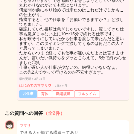
できるのですが、できる限り楽をしようとしているのが
丸わかりなのがとても気になります。
何週間か前にやり始めて出来たのはこれだけでしかもこ
の仕上がり。
指摘すると、他の仕事を「お願いできますか？」と渡し
てきました。
確認していた書類は急ぎじゃないですし、渡してきた仕
事も急ぎじゃない上に10〜15分で終わる仕事です。
私が暇そうにしていたから仕事を渡して来たんだと思い
ますが、このタイミングで渡してくるのは何だこの人？
と思ってしまいました。
だからいつまで経っても仕事が遅いんだよとは言えませ
んが、言いたい気持ちをグッとこらえて、5分で終わらせ
ました🙄笑
仕事が遅い人が仕事が少ないの、納得いかないなぁ。
この先2人でやって行けるのか不安すぎます。
最終更新：3月31日
はじめてのママリ🔰
2歳7ヶ月
お仕事
育休
職場復帰
フルタイム
この質問への回答
（全2件）
ママリ
できる人が損する構造ってあり…