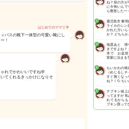
ね？前の方が
に今怖いんで
ら整形したー
2
鹿児島市 黎
ライカのシン
はじめてのママリ🔰
かれた方いら
か？ どちらか
ティパスの靴下一体型の可愛い靴にし
よー！
3
地震あと 帰
きですよね？
本で お盆前
実家に泊まる
4
ちいかわの映
ゃれでかわいいですね🌸
（めじるしチ
履いてくれるきっかけになりそ
すぐ無くなっ
ね？！💦 ち
5
ナプキン値上
ってますが 
れてるからも
プキン買って