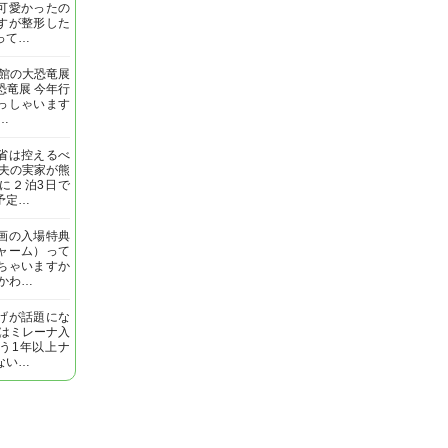
可愛かったの
すが整形した
って…
明館の大恐竜展
恐竜展 今年行
っしゃいます
…
省は控えるべ
 夫の実家が熊
に２泊3日で
予定…
画の入場特典
ャーム）って
ちゃいますか
いかわ…
げが話題にな
私はミレーナ入
う1年以上ナ
ない…