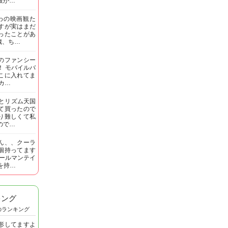
段が…
わの映画観た
すが実はまだ
ったことがあ
歳、ち…
のファンシー
！ モバイルバ
こに入れてま
カ…
娘とリズム天国
て買ったので
り難しくて私
ので…
ん、、クーラ
個持ってます
コールマンテイ
Tを持…
キング
のランキング
形してますよ