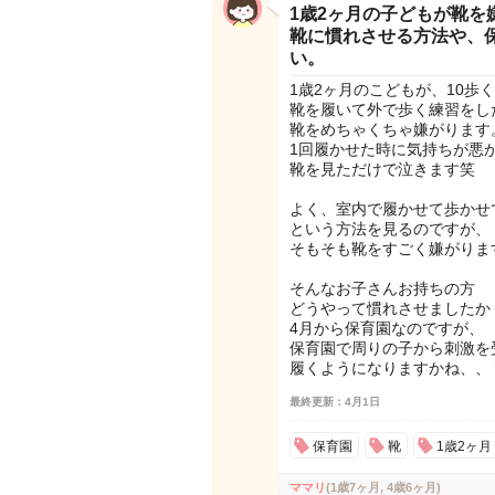
1歳2ヶ月の子どもが靴
靴に慣れさせる方法や、
い。
1歳2ヶ月のこどもが、10歩
靴を履いて外で歩く練習をし
靴をめちゃくちゃ嫌がります
1回履かせた時に気持ちが悪
靴を見ただけで泣きます笑
よく、室内で履かせて歩かせ
という方法を見るのですが、
そもそも靴をすごく嫌がりま
そんなお子さんお持ちの方
どうやって慣れさせましたか？
4月から保育園なのですが、
保育園で周りの子から刺激を
履くようになりますかね、、
最終更新：4月1日
保育園
靴
1歳2ヶ月
ママリ
(1歳7ヶ月, 4歳6ヶ月)