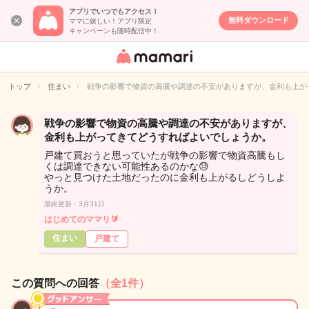
アプリでいつでもアクセス！
無料ダウンロード
ママに嬉しい！アプリ限定
キャンペーンも随時配信中！
女性専用匿名QA
アプリ・情報サ
トップ
住まい
戦争の影響で物資の高騰や調達の不安がありますが、金利も上が
イト
戦争の影響で物資の高騰や調達の不安がありますが、
金利も上がってきてどうすればよいでしょうか。
戸建て買おうと思っていたが戦争の影響で物資高騰もし
くは調達できない可能性あるのかな😓
やっと見つけた土地だったのに金利も上がるしどうしよ
うか。
最終更新：3月31日
はじめてのママリ🔰
住まい
戸建て
この質問への回答
（全1件）