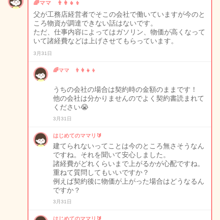
🌈ママ 👨‍👩‍👧‍👦
父が工務店経営者でそこの会社で働いていますが今のと
ころ物資が調達できない話はないです。
ただ、仕事内容によってはガソリン、物価が高くなって
いて諸経費などは上げさせてもらっています。
3月31日
🌈ママ 👨‍👩‍👧‍👦
うちの会社の場合は契約時の金額のままです！
他の会社は分かりませんのでよく契約書読まれて
ください😭
3月31日
はじめてのママリ🔰
建てられないってことは今のところ無さそうなん
ですね。それを聞いて安心しました。
諸経費がどれくらいまで上がるかが心配ですね。
重ねて質問してもいいですか？
例えば契約後に物価が上がった場合はどうなるん
ですか？
3月31日
はじめてのママリ🔰