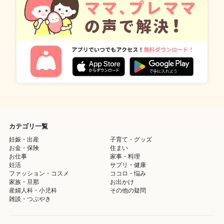
カテゴリ一覧
妊娠・出産
子育て・グッズ
お金・保険
住まい
お仕事
家事・料理
妊活
サプリ・健康
ファッション・コスメ
ココロ・悩み
家族・旦那
お出かけ
産婦人科・小児科
その他の疑問
雑談・つぶやき