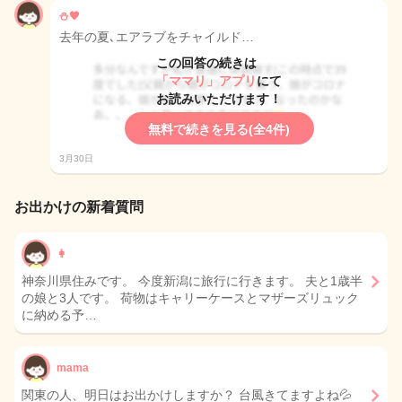
⛄️🧡
去年の夏､エアラブをチャイルド…
この回答の続きは
「ママリ」アプリ
にて
お読みいただけます！
無料で続きを見る(全4件)
3月30日
お出かけの新着質問
👩
神奈川県住みです。 今度新潟に旅行に行きます。 夫と1歳半
の娘と3人です。 荷物はキャリーケースとマザーズリュック
に納める予…
mama
関東の人、明日はお出かけしますか？ 台風きてますよね💦