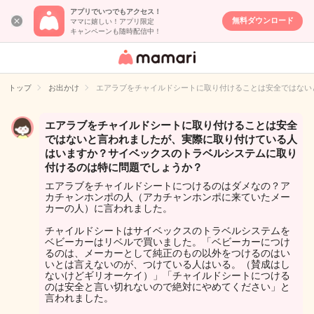
アプリでいつでもアクセス！
無料ダウンロード
ママに嬉しい！アプリ限定
キャンペーンも随時配信中！
女性専用匿名QA
アプリ・情報サ
トップ
お出かけ
エアラブをチャイルドシートに取り付けることは安全ではない
イト
エアラブをチャイルドシートに取り付けることは安全
ではないと言われましたが、実際に取り付けている人
はいますか？サイベックスのトラベルシステムに取り
付けるのは特に問題でしょうか？
エアラブをチャイルドシートにつけるのはダメなの？ア
カチャンホンポの人（アカチャンホンポに来ていたメー
カーの人）に言われました。
チャイルドシートはサイベックスのトラベルシステムを
ベビーカーはリベルで買いました。「ベビーカーにつけ
るのは、メーカーとして純正のもの以外をつけるのはい
いとは言えないのが、つけている人はいる。（賛成はし
ないけどギリオーケイ）」「チャイルドシートにつける
のは安全と言い切れないので絶対にやめてください」と
言われました。