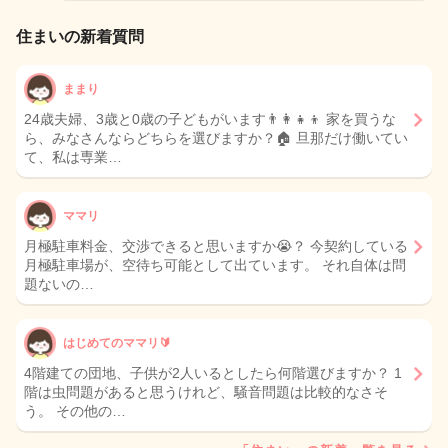
住まいの新着質問
ままり
24歳夫婦、3歳と0歳の子どもがいます👨‍👩‍👧‍👦 家を買うな
ら、みなさんならどちらを選びますか？🏠 旦那だけ働いてい
て、私は専業…
ママリ
月極駐車料金、交渉できると思いますか😭？ 今契約している
月極駐車場が、空待ち可能として出ています。 それ自体は問
題ないの…
はじめてのママリ🔰
4階建ての団地、子供が2人いるとしたら何階選びますか？ 1
階は虫問題があると思うけれど、騒音問題は比較的なさそ
う。 その他の…