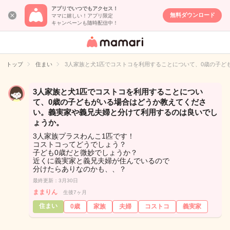
アプリでいつでもアクセス！
無料ダウンロード
ママに嬉しい！アプリ限定
キャンペーンも随時配信中！
女性専用匿名QA
アプリ・情報サ
トップ
住まい
3人家族と犬1匹でコストコを利用することについて、0歳の子
イト
3人家族と犬1匹でコストコを利用することについ
て、0歳の子どもがいる場合はどうか教えてくださ
い。義実家や義兄夫婦と分けて利用するのは良いでし
ょうか。
3人家族プラスわんこ1匹です！
コストコってどうでしょう？
子ども0歳だと微妙でしょうか？
近くに義実家と義兄夫婦が住んでいるので
分けたらありなのかも、、？
最終更新：3月30日
ままりん
生後7ヶ月
住まい
0歳
家族
夫婦
コストコ
義実家