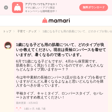
アプリでいつでもアクセス！
無料ダウンロード
ママに嬉しい！アプリ限定
キャンペーンも随時配信中！
女性専用匿名QA
アプリ・情報サ
トップ
子育て・グッズ
1歳になる子ども用の肌着について、どのタイプが良い
イト
1歳になる子ども用の肌着について、どのタイプが良
いか教えてください。現在は長袖ロンパースを着せて
いますが、暑くなるので迷っています。
6月で1歳になる子どもですが、4月から保育園です。
肌着を新しく買おうと思っているのですが、みなさんな
らどんなタイプ買いますかー？？
今は年中素材の長袖ロンパース(足が出るタイプ)を着せて
いますがどんどん暑くなるよなぁと思いどんなものを購
入するべきか迷っています。
半袖タイプ、キャミタイプ、ロンパースタイプ、セパレ
ートおすすめ教えてください！
最終更新：3月29日
^_^
1歳1ヶ月, 6歳, 7歳