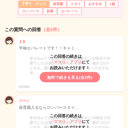
子育て・グッズ
保育園
スタイ
おすすめ
1歳
ロンパース
肌着
セパレート
この質問への回答
（全2件）
まあ
半袖セパレートです！！キャミ…
この回答の続きは
「ママリ」アプリ
にて
お読みいただけます！
無料で続きを見る(全2件)
3月29日
ママリ
保育園入るならロンパースタイ…
この回答の続きは
「ママリ」アプリ
にて
お読みいただけます！