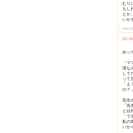
むり
もし
とか
いか
3月27
はじめ
めっ
「マ
境な
して
って
「え
の？
先生
「先
と以
「で
私の
いから