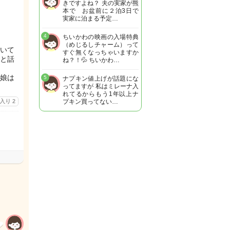
きですよね？ 夫の実家が熊
本で お盆前に２泊3日で
実家に泊まる予定…
4
ちいかわの映画の入場特典
（めじるしチャーム）って
いて
すぐ無くなっちゃいますか
と話
ね？！💦 ちいかわ…
娘は
5
ナプキン値上げが話題にな
ってますが 私はミレーナ入
れてるからもう1年以上ナ
に入り
2
プキン買ってない…