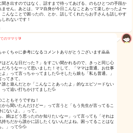
に聞き出すのではなく、話すまで待ってあげる、のもひとつの手段か
れません。あとは、ママ自身が今日こんなことあって楽しかったよ〜
、こんなことで困ったの、とか、話してくれたらお子さんも話しやす
もしれないです！
日
てのママリ🔰
ちゃくちゃに参考になるコメントありがとうございます🙇🙇
マはどんな日だった？」をすごい聞かれるので、きっと同じ心
んだろうなーって思いました！そして、「ママは普通。お仕事
たよ」って言っちゃってました💦そしたら娘も「私も普通。」
言ってきて。
？誰と遊んだとか「こんなことあったよ」的なエピソードない
」って追い打ちかけてました💦
のこともそうですね！
生から聞いたんだけどー」って言うと「もう先生が言ってるこ
外にないよ。」って。
も、娘はどう思ったのか知りたいなー」って言っても「それは
気持ちだから誰かに話したくないんだよね。困ってることはな
。」って💦💦