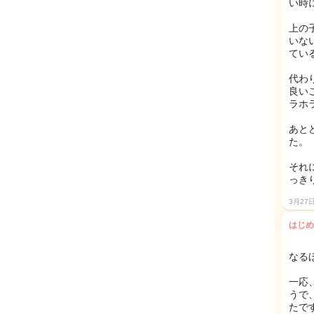
い時
上の
いな
てい
代わ
良い
ラホ
あと
た。
それ
っき
3月27
はじめ
なる
一応
うで
たです