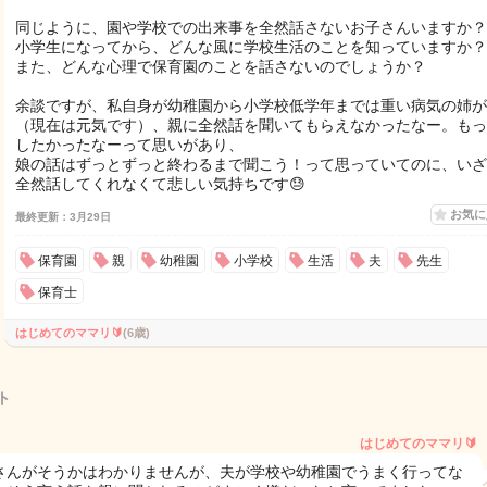
同じように、園や学校での出来事を全然話さないお子さんいますか？
小学生になってから、どんな風に学校生活のことを知っていますか？
また、どんな心理で保育園のことを話さないのでしょうか？
余談ですが、私自身が幼稚園から小学校低学年までは重い病気の姉が
（現在は元気です）、親に全然話を聞いてもらえなかったなー。もっ
したかったなーって思いがあり、
娘の話はずっとずっと終わるまで聞こう！って思っていてのに、いざ
全然話してくれなくて悲しい気持ちです😓
お気
最終更新：3月29日
保育園
親
幼稚園
小学校
生活
夫
先生
保育士
はじめてのママリ🔰
(6歳)
ト
はじめてのママリ🔰
さんがそうかはわかりませんが、夫が学校や幼稚園でうまく行ってな