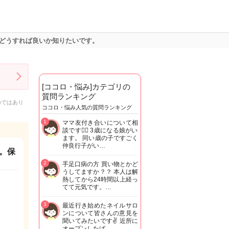
どうすれば良いか知りたいです。
[ココロ・悩み]カテゴリの
質問ランキング
のではあり
ココロ・悩み人気の質問ランキング
1
ママ友付き合いについて相
談です🙇‍♂️ 3歳になる娘がい
ます。 同い歳の子ですごく
仲良行子がい…
。保
2
手足口病の方 買い物とかど
うしてますか？？ 本人は解
熱してから24時間以上経っ
てて元気です。…
3
最近行き始めたネイルサロ
ンについて皆さんの意見を
聞いてみたいです✌️ 近所に
オープンしたば…