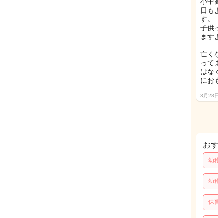
小中
日も
す。
子供
ます
亡く
って
はな
にお
3月28
お
幼
幼
保