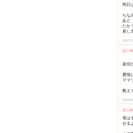
明日
ちな
あと
たか
差し
3月27
はじめ
返信
愛情
ママ
教え
3月29
はじめ
母は
せる