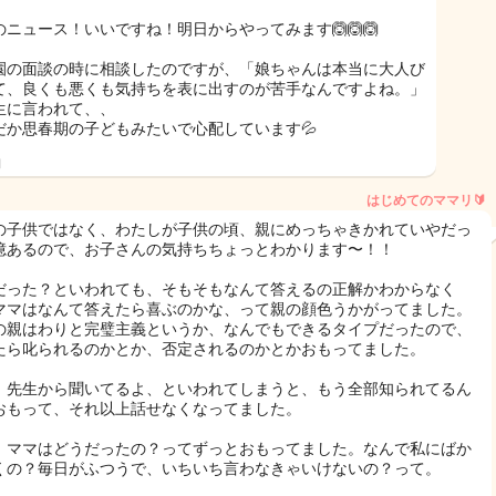
のニュース！いいですね！明日からやってみます🙆🙆🙆
園の面談の時に相談したのですが、「娘ちゃんは本当に大人び
て、良くも悪くも気持ちを表に出すのが苦手なんですよね。」
生に言われて、、
だか思春期の子どもみたいで心配しています💦
日
はじめてのママリ🔰
の子供ではなく、わたしが子供の頃、親にめっちゃきかれていやだっ
憶あるので、お子さんの気持ちちょっとわかります〜！！
だった？といわれても、そもそもなんて答えるの正解かわからなく
ママはなんて答えたら喜ぶのかな、って親の顔色うかがってました。
の親はわりと完璧主義というか、なんでもできるタイプだったので、
たら叱られるのかとか、否定されるのかとかおもってました。
、先生から聞いてるよ、といわれてしまうと、もう全部知られてるん
おもって、それ以上話せなくなってました。
、ママはどうだったの？ってずっとおもってました。なんで私にばか
くの？毎日がふつうで、いちいち言わなきゃいけないの？って。