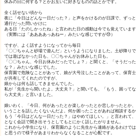
休みの日に何する？とかお互いに好きなものの話とかです。
全く話せない頃から
夜に「今日はどんな一日だった？」と声をかけるのが日課で、ずっと
通行だった問いかけに
ある日「たのしかったね」と言われた日の感動は今でも覚えています
（実際には「ああああっあねー」みたいな感じですが😓）
ですが、よく話すようになってから毎日
「〇〇ちゃんと砂場で遊んだ」というようになりました。土砂降りで
では遊ばなかった日も、〇〇ちゃんがお休みした日も。
「〇〇ちゃん、今日お休みだったでしょ？」と聞くと、「そうだった
な？」みたいな感じでした。
保育園で危険なことがあって、娘が大号泣したことがあって、保育士
が共有してくれたのですが、
娘からは何も話してきませんでした。
私が「先生から聞いたよ。大丈夫？」と聞いても、「もう、困ってな
ら大丈夫」と言いました。
娘いわく、「今日、何があったとか楽しかったとか悲しかったとか、
いうことを話したくないんだよ。何か困ったことがあれば相談するか
もう「今日はどんな一日だった？」はやめてほしい。」と言われて、
となく会話で聞き出そうとしてもとにかく話したがりません。
これから小学生になり、保育園のように先生から連絡があるわけでは
と思うので様子があまりわからなくなることが心配です。