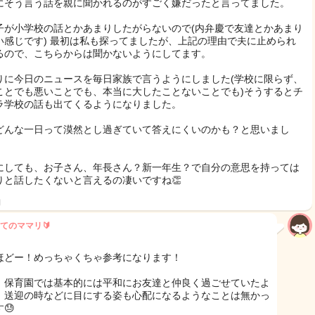
にそう言う話を親に聞かれるのがすごく嫌だったと言ってました。
子が小学校の話とかあまりしたがらないので(内弁慶で友達とかあまり
い感じです) 最初は私も探ってましたが、上記の理由で夫に止められ
るので、こちらからは聞かないようにしてます。
りに今日のニュースを毎日家族で言うようにしました(学校に限らず、
ことでも悪いことでも、本当に大したことないことでも)そうするとチ
ラ学校の話も出てくるようになりました。
どんな一日って漠然とし過ぎていて答えにくいのかも？と思いまし
にしても、お子さん、年長さん？新一年生？で自分の意思を持っては
りと話したくないと言えるの凄いですね👏
日
てのママリ🔰
ほどー！めっちゃくちゃ参考になります！
、保育園では基本的には平和にお友達と仲良く過ごせていたよ
、送迎の時などに目にする姿も心配になるようなことは無かっ
😓