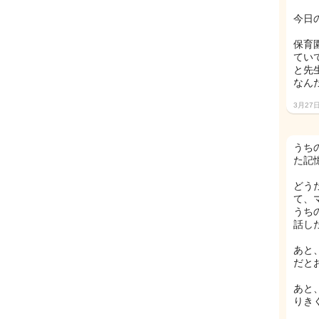
今日
保育
てい
と先
なん
3月27
うち
た記
どう
て、
うち
話し
あと
だと
あと
りき