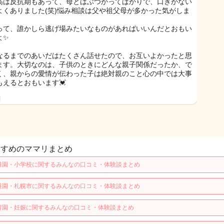
高は反抗期もあって、母とはぶつかってばかりで、口きかない
よくありました(笑)悩み相談は父や祖父母が多かった気がしま
って、誰かしら逃げ場みたいなものがあればいいんだとおもい
よ✨
なるまでのあいだはたくさん話せたので、お互いよかったと思
ます。大切なのは、子供のときにどんな親子関係だったか、で
く、親からの愛情が伝わった子は絶対親のこと心の中では大事
もえるとおもいます💓
日
すすめのママリまとめ
稚園・小学校に関するみんなの口コミ・体験談まとめ
稚園・札幌市に関するみんなの口コミ・体験談まとめ
育園・妊娠に関するみんなの口コミ・体験談まとめ