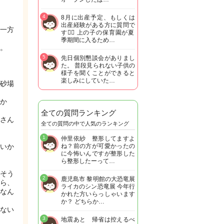
4
8月に出産予定、もしくは
出産経験がある方に質問で
一方
す🙋‍♀️ 上の子の保育園が夏
季期間に入るため…
。
5
先日個別懇談会がありまし
た。 普段見られない子供の
様子を聞くことができると
楽しみにしていた…
砂場
か
全ての質問ランキング
さん
全ての質問の中で人気のランキング
1
仲里依紗 整形してますよ
いか
ね？前の方が可愛かったの
に今怖いんですが整形した
ら整形したーって…
そう
2
鹿児島市 黎明館の大恐竜展
ら、
ライカのシン恐竜展 今年行
なん
かれた方いらっしゃいます
か？ どちらか…
ない
3
地震あと 帰省は控えるべ