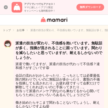
アプリでいつでもアクセス！
無料ダウンロード
ママに嬉しい！アプリ限定
キャンペーンも随時配信中！
女性専用匿名QA
アプリ・情報サ
トップ
お仕事
派遣の担当が変わり、不信感を抱いています。無駄話が多く、指
イト
派遣の担当が変わり、不信感を抱いています。無駄話
が多く、指摘が流されることに困っています。関わり
を減らしたいと思っていますが、耐えるしかないので
しょうか。
派遣で働いてますが、派遣の担当が代わって不信感？違
和感？がすごいです😩
会話の流れがおかしかったり、こっちとしては必要最低
限の関わりでいいのに無駄話が多かったり、書類の不備
を指摘しても流されたり、お疲れ様ですって会釈だけで
解散してくれればいいのに手振ってきたり…。
担当って派遣のメンケア的なのも兼ねてるから心開いて
もらうためにとかいろいろあるんでしょうけど💦
働き始めたらそこまで関わることないでしょうし、耐え
るしかないですよね😩