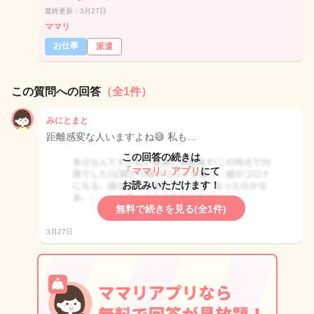
最終更新：3月27日
ママリ
お仕事
派遣
この質問への回答
（全1件）
みにとまと
距離感変な人いますよね😅 私も…
この回答の続きは
「ママリ」アプリ
にて
お読みいただけます！
無料で続きを見る(全1件)
3月27日