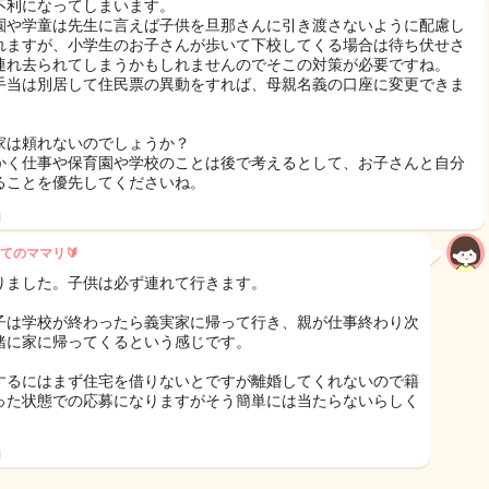
不利になってしまいます。
園や学童は先生に言えば子供を旦那さんに引き渡さないように配慮し
れますが、小学生のお子さんが歩いて下校してくる場合は待ち伏せさ
連れ去られてしまうかもしれませんのでそこの対策が必要ですね。
手当は別居して住民票の異動をすれば、母親名義の口座に変更できま
家は頼れないのでしょうか？
かく仕事や保育園や学校のことは後で考えるとして、お子さんと自分
ることを優先してくださいね。
日
てのママリ🔰
りました。子供は必ず連れて行きます。
子は学校が終わったら義実家に帰って行き、親が仕事終わり次
緒に家に帰ってくるという感じです。
するにはまず住宅を借りないとですが離婚してくれないので籍
った状態での応募になりますがそう簡単には当たらないらしく
日