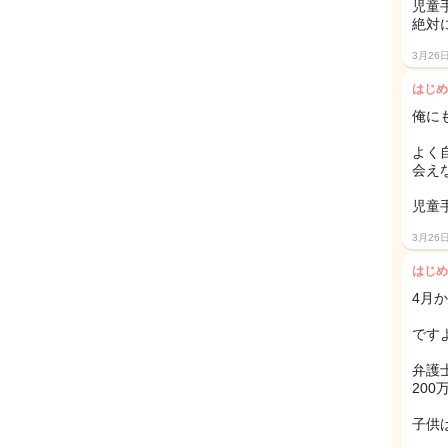
児童
絶対
3月26
はじめ
俺に
よく
会え
児童
3月26
はじめ
4月
です
弁護
20
子供