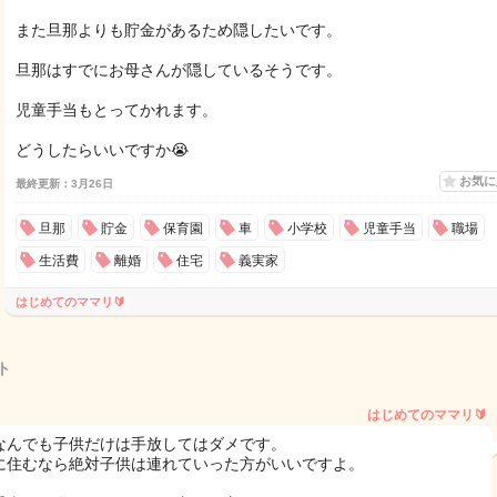
また旦那よりも貯金があるため隠したいです。
旦那はすでにお母さんが隠しているそうです。
児童手当もとってかれます。
どうしたらいいですか😭
お気
最終更新：3月26日
旦那
貯金
保育園
車
小学校
児童手当
職場
生活費
離婚
住宅
義実家
はじめてのママリ🔰
ト
はじめてのママリ🔰
なんでも子供だけは手放してはダメです。
に住むなら絶対子供は連れていった方がいいですよ。