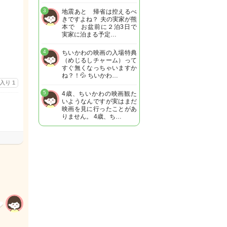
3
地震あと 帰省は控えるべ
きですよね？ 夫の実家が熊
本で お盆前に２泊3日で
実家に泊まる予定…
4
ちいかわの映画の入場特典
（めじるしチャーム）って
すぐ無くなっちゃいますか
ね？！💦 ちいかわ…
に入り
1
5
4歳、ちいかわの映画観た
いようなんですが実はまだ
映画を見に行ったことがあ
りません。 4歳、ち…