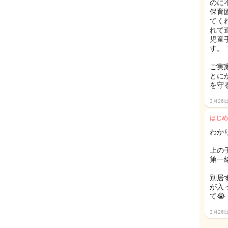
のに
保育
てく
れて
児童
す。
ご実
とに
を守
3月26
はじめ
わか
上の
第一
別居
が入
て😭
3月26