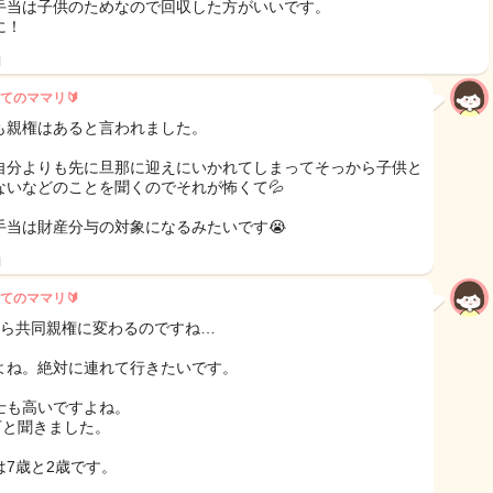
手当は子供のためなので回収した方がいいです。
に！
日
てのママリ🔰
も親権はあると言われました。
自分よりも先に旦那に迎えにいかれてしまってそっから子供と
ないなどのことを聞くのでそれが怖くて💦
手当は財産分与の対象になるみたいです😭
日
てのママリ🔰
から共同親権に変わるのですね…
よね。絶対に連れて行きたいです。
士も高いですよね。
0万と聞きました。
は7歳と2歳です。