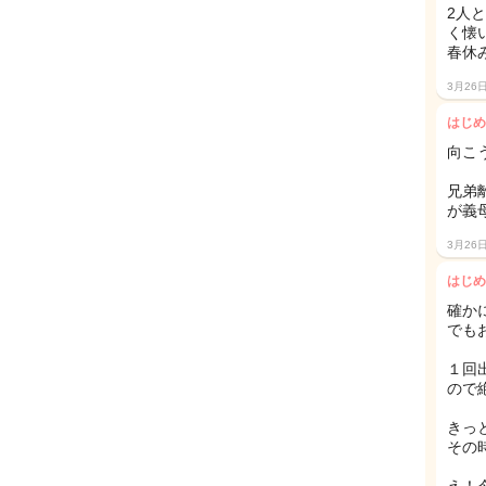
2人
く懐
春休
3月26
はじめ
向こ
兄弟
が義
3月26
はじめ
確か
でも
１回
ので
きっ
その