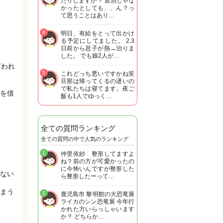
たりしますか？ 差別じゃな
かったとしても、、ん？っ
て思うことはあり…
4
明日、有給をとって出かけ
る予定にしてました。 2.3
日前から息子が熱→治りま
した。 でも娘2人が…
言われ
5
これどっち悪いですかね笑
旦那は帰ってくるの遅いの
で私たちは寝てます。夜ご
を借
飯も1人でゆっく…
全ての質問ランキング
全ての質問の中で人気のランキング
1
仲里依紗 整形してますよ
ね？前の方が可愛かったの
に今怖いんですが整形した
ない
ら整形したーって…
まう
2
鹿児島市 黎明館の大恐竜展
ライカのシン恐竜展 今年行
かれた方いらっしゃいます
か？ どちらか…