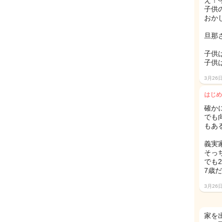
え！
子供
おか
旦那
子供
子供
3月26
はじめ
確か
でも
もあ
義実
そっ
でも
7歳
3月26
家を