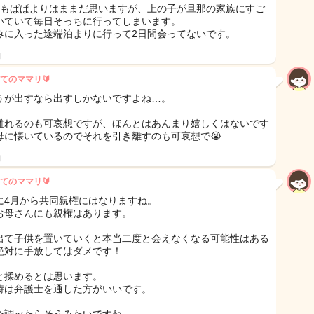
ともぱぱよりはままだ思いますが、上の子が旦那の家族にすご
いていて毎日そっちに行ってしまいます。
みに入った途端泊まりに行って2日間会ってないです。
日
てのママリ🔰
うが出すなら出すしかないですよね…。
離れるのも可哀想ですが、ほんとはあんまり嬉しくはないです
母に懐いているのでそれを引き離すのも可哀想で😭
日
てのママリ🔰
に4月から共同親権にはなりますね。
お母さんにも親権はあります。
出て子供を置いていくと本当二度と会えなくなる可能性はある
絶対に手放してはダメです！
と揉めるとは思います。
時は弁護士を通した方がいいです。