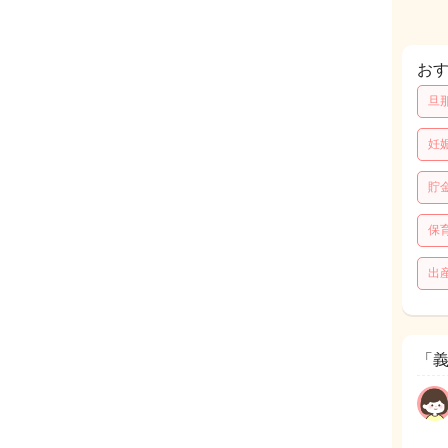
お
旦
妊
貯
保
出
「