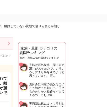
が、離婚していない状態で借りられるか知り
[家族・旦那]カテゴリの
質問ランキング
のではあり
家族・旦那人気の質問ランキング
1
旦那が浮気疑惑（問い詰め
済）があったので、いろい
ろと決まり事を決めようと
思っています。 浮…
れて
、離
2
夏休みに同居の義父母に子
が勝
ども預けて出勤して、子ど
もの分しかお昼作らず出て
いで
くるのってあり得…
3
実両親は孫によって差別し