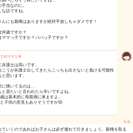
今調べたらそうみたいですね…
の手当なのに。
しな話ですね。
さんにも親権はありますが絶対手放しちゃダメです！
は何歳ですか？
はママっ子ですか？パパっ子ですか？
日
てのママリ🔰
に弁護士は高いです。
向こうが弁護士出してきたらこっちも出さないと負ける可能性
ると思います。
家に懐いてるのは…
ちと居たいと言われたら辛いですよね。
2歳は基本的に母親側に来ますよ。
だと子供の意見もありそうですが😣
日
もも
出ていくのであればお子さんは必ず連れて行きましょう。親権を取る