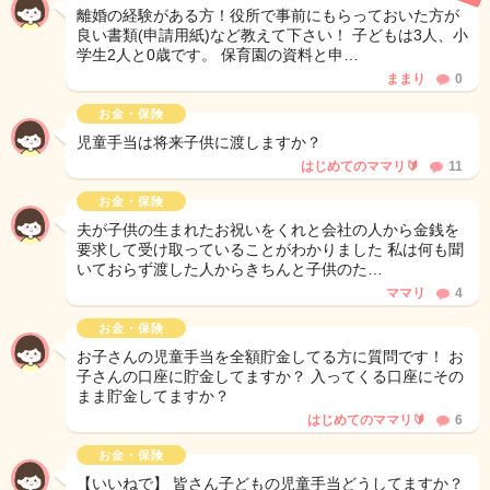
離婚の経験がある方！役所で事前にもらっておいた方が
良い書類(申請用紙)など教えて下さい！ 子どもは3人、小
学生2人と0歳です。 保育園の資料と申…
ままり
0
お金・保険
児童手当は将来子供に渡しますか？
はじめてのママリ🔰
11
お金・保険
夫が子供の生まれたお祝いをくれと会社の人から金銭を
要求して受け取っていることがわかりました 私は何も聞
いておらず渡した人からきちんと子供のた…
ママリ
4
お金・保険
お子さんの児童手当を全額貯金してる方に質問です！ お
子さんの口座に貯金してますか？ 入ってくる口座にその
まま貯金してますか？
はじめてのママリ🔰
6
お金・保険
【いいねで】 皆さん子どもの児童手当どうしてますか？