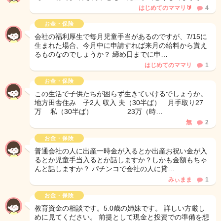
はじめてのママリ🔰
4
お金・保険
会社の福利厚生で毎月児童手当があるのですが、7/15に
生まれた場合、今月中に申請すれば来月の給料から貰え
るものなのでしょうか？ 締め日までに申…
はじめてのママリ
1
お金・保険
この生活で子供たちが困らず生きていけるでしょうか。
地方田舎住み 子2人 収入 夫（30半ば） 月手取り27
万 私（30半ば） 23万（時…
無
2
お金・保険
普通会社の人に出産一時金が入るとか出産お祝い金が入
るとか児童手当入るとか話しますか？しかも金額もちゃ
んと話しますか？ パチンコで会社の人に貸…
みぃまま
1
お金・保険
教育資金の相談です。5.0歳の姉妹です。 詳しい方厳し
めに見てください。 前提として現金と投資での準備を想