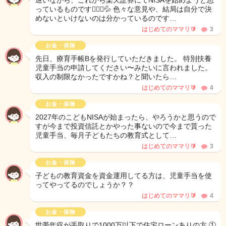
遅いながら、これから楽天証券にてNISAを始めようと思
っているものです🙇🏻‍♀️💦 色々な意見や、結局は自分で決
めないといけないのは分かっているのです…
はじめてのママリ🔰
3
お金・保険
先日、療育手帳Bを発行していただきました。 特別扶養
児童手当の申請してください〜みたいに言われました。
収入の制限なかったですかね？と聞いたら…
はじめてのママリ🔰
4
お金・保険
2027年のこどもNISAが始まったら、やろうかと思うので
すが今まで投資信託とかやった事ないので今まで貰った
児童手当、毎月子どもたちの教育式として…
はじめてのママリ🔰
3
お金・保険
子どもの教育資金を資金運用してる方は、児童手当を使
ってやってるのでしょうか？？
はじめてのママリ🔰
4
お金・保険
世帯年収が手取りで1000万以下で住宅ローンありの方 ①