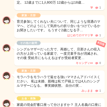
定。 12歳までに1人800万 12歳からは18歳…
🔰
1
家族・旦那
育児参加してくれない夫について、同じような境遇のマ
マへ、どのようにして気持ちの折り合いをつけているか
お聞きしたいです。 もうすぐ2歳になる子…
はじめてのママリ🔰
1
未回答
その他の疑問
シングルマザーだった方で、再婚して、旦那さんの収入
の方が上回っている家庭で、一度児童手当が消滅され、
その後 受給月にもらえるはずが受給者変更…
キャンディ🍬
0
家族・旦那
モラハラをモラハラで返せる強いママさんアドバイスく
ださい。 私は未婚、親権は私で戸籍上では4人のシング
ルマザーになる。 事実婚状態。 自分の実…
みぃまま
1
お金・保険
家庭の現金貯蓄口座って分けますか？ 主人名義の口座に