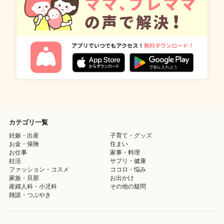
カテゴリ一覧
妊娠・出産
子育て・グッズ
お金・保険
住まい
お仕事
家事・料理
妊活
サプリ・健康
ファッション・コスメ
ココロ・悩み
家族・旦那
お出かけ
産婦人科・小児科
その他の疑問
雑談・つぶやき