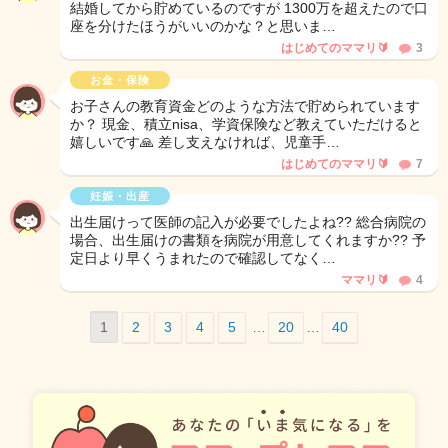
結婚してから貯めているのですが 1300万を超えたので口
座を分けたほうがいいのかな？と思いま…
はじめてのママリ🔰
3
お金・保険
お子さんの教育資金どのような方法で貯められています
か？ 現金、積立nisa、学資保険など教えていただけると
嬉しいです🙏 差し支えなければ、児童手…
はじめてのママリ🔰
7
妊娠・出産
出生届けって医師の記入が必要でしたよね?? 総合病院の
場合、出生届けの書類を病院が用意してくれますか?? 予
定日より早くうまれたので確認してなく…
ママリ🔰
4
1
2
3
4
5
…
20
…
40