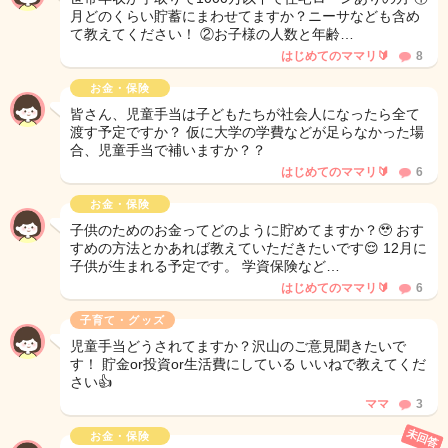
月どのくらい貯蓄にまわせてますか？ニーサなども含め
て教えてください！ ②お子様の人数と年齢…
はじめてのママリ🔰
8
お金・保険
皆さん、児童手当は子どもたちが社会人になったら全て
渡す予定ですか？ 仮に大学の学費などが足らなかった場
合、児童手当で補いますか？？
はじめてのママリ🔰
6
お金・保険
子供のためのお金ってどのように貯めてますか？🥹 おす
すめの方法とかあれば教えていただきたいです😌 12月に
子供が生まれる予定です。 学資保険など…
はじめてのママリ🔰
6
子育て・グッズ
児童手当どうされてますか？沢山のご意見聞きたいで
す！ 貯金or投資or生活費にしている いいねで教えてくだ
さい👍
ママ
3
未回答
お金・保険