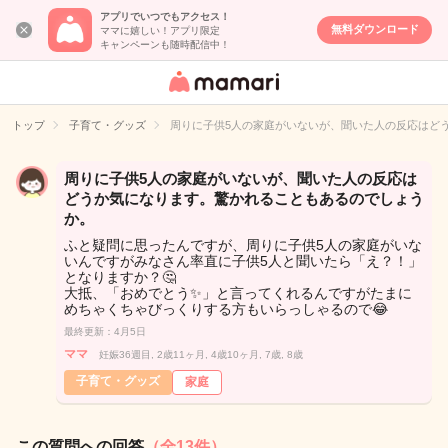
アプリでいつでもアクセス！
無料ダウンロード
ママに嬉しい！アプリ限定
キャンペーンも随時配信中！
女性専用匿名QA
アプリ・情報サ
トップ
子育て・グッズ
周りに子供5人の家庭がいないが、聞いた人の反応はど
イト
周りに子供5人の家庭がいないが、聞いた人の反応は
どうか気になります。驚かれることもあるのでしょう
か。
ふと疑問に思ったんですが、周りに子供5人の家庭がいな
いんですがみなさん率直に子供5人と聞いたら「え？！」
となりますか？🤔
大抵、「おめでとう✨」と言ってくれるんですがたまに
めちゃくちゃびっくりする方もいらっしゃるので😂
最終更新：4月5日
ママ
妊娠36週目, 2歳11ヶ月, 4歳10ヶ月, 7歳, 8歳
子育て・グッズ
家庭
この質問への回答
（全13件）