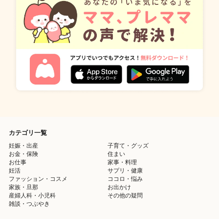
カテゴリ一覧
妊娠・出産
子育て・グッズ
お金・保険
住まい
お仕事
家事・料理
妊活
サプリ・健康
ファッション・コスメ
ココロ・悩み
家族・旦那
お出かけ
産婦人科・小児科
その他の疑問
雑談・つぶやき