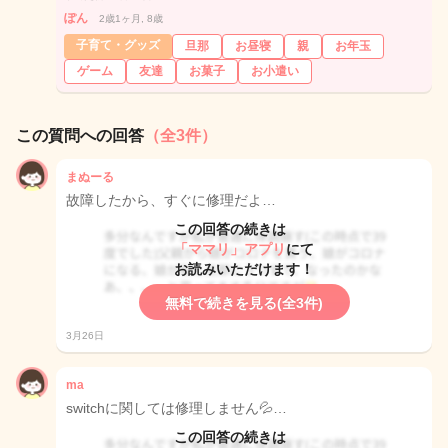
ぽん
2歳1ヶ月, 8歳
子育て・グッズ
旦那
お昼寝
親
お年玉
ゲーム
友達
お菓子
お小遣い
この質問への回答
（全3件）
まぬーる
故障したから、すぐに修理だよ…
この回答の続きは
「ママリ」アプリ
にて
お読みいただけます！
無料で続きを見る(全3件)
3月26日
ma
switchに関しては修理しません💦…
この回答の続きは