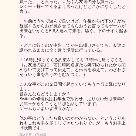
買った。」と言った。←たぶん友達の分も買った。
レシート持ってくるよう言ったけどどこかになくしたと
言う。
・午前はうちで遊んで良いけど、午後からは下の子がお
昼寝するからお邪魔させてもらおうと言ってもゲームが
出来ないからと5.6人連れて来る。騒ぐ。下の子すぐ起き
る。
・どこに行くのか申告してから出掛けさせても、友達に
誘われるままに全く違う場所に行っている。
・16時に帰ってくる約束をしても17時半に帰ってくる。
（お友達の親に「前に時間過ぎたら鍵閉められたから閉
めないであげてって伝えて」と伝言を添えて。わざわざ
そういう事を言うのもむかつく。）
こんな事がこの２日間で起きていてもう本当に嫌になり
ます。
皆さんならどうしますか？
Switchの修理代はお年玉で払わせ、足りない分は来年の
お年玉から引こうと旦那と話しています。
ゲームもいよいよ没収かな。
他の事はどうしたら良いのかわからない、というよりあ
れもこれも手を尽くしてきたつもりですが、もうお手上
げ状態です。
最終更新：3月26日