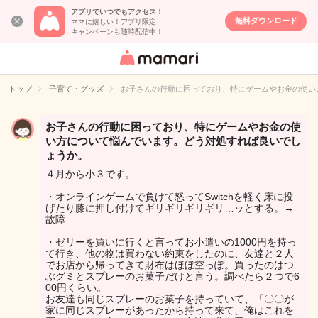
アプリでいつでもアクセス！
無料ダウンロード
ママに嬉しい！アプリ限定
キャンペーンも随時配信中！
女性専用匿名QA
アプリ・情報サ
トップ
子育て・グッズ
お子さんの行動に困っており、特にゲームやお金の使い
イト
お子さんの行動に困っており、特にゲームやお金の使
い方について悩んでいます。どう対処すれば良いでし
ょうか。
４月から小３です。
・オンラインゲームで負けて怒ってSwitchを軽く床に投
げたり膝に押し付けてギリギリギリギリ…ッとする。→
故障
・ゼリーを買いに行くと言ってお小遣いの1000円を持っ
て行き、他の物は買わない約束をしたのに、友達と２人
でお店から帰ってきて財布はほぼ空っぽ。買ったのはつ
ぶグミとスプレーのお菓子だけと言う。調べたら２つで6
00円くらい。
お友達も同じスプレーのお菓子を持っていて、「〇〇が
家に同じスプレーがあったから持って来て、俺はこれを