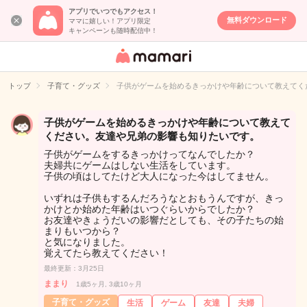
アプリでいつでもアクセス！
無料ダウンロード
ママに嬉しい！アプリ限定
キャンペーンも随時配信中！
女性専用匿名QA
アプリ・情報サ
トップ
子育て・グッズ
子供がゲームを始めるきっかけや年齢について教えてく
イト
子供がゲームを始めるきっかけや年齢について教えて
ください。友達や兄弟の影響も知りたいです。
子供がゲームをするきっかけってなんでしたか？
夫婦共にゲームはしない生活をしています。
子供の頃はしてたけど大人になった今はしてません。
いずれは子供もするんだろうなとおもうんですが、きっ
かけとか始めた年齢はいつぐらいからでしたか？
お友達やきょうだいの影響だとしても、その子たちの始
まりもいつから？
と気になりました。
覚えてたら教えてください！
最終更新：3月25日
ままり
1歳5ヶ月, 3歳10ヶ月
子育て・グッズ
生活
ゲーム
友達
夫婦