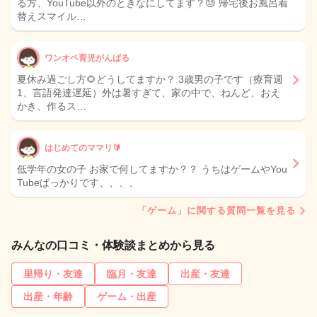
る方、YouTube以外のときなにしてます？😓 帰宅後お風呂着
替えスマイル…
ワンオペ育児がんばる
夏休み過ごし方🌻どうしてますか？ 3歳男の子です（療育週
1、言語発達遅延）外は暑すぎて、家の中で、ねんど、おえ
かき、作るス…
はじめてのママリ🔰
低学年の女の子 お家で何してますか？？ うちはゲームやYou
Tubeばっかりです、、、、
「ゲーム」に関する質問一覧を見る
みんなの口コミ・体験談まとめから見る
里帰り・友達
臨月・友達
出産・友達
出産・年齢
ゲーム・出産