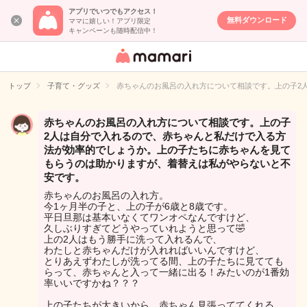
アプリでいつでもアクセス！
無料ダウンロード
ママに嬉しい！アプリ限定
キャンペーンも随時配信中！
女性専用匿名QA
アプリ・情報サ
トップ
子育て・グッズ
赤ちゃんのお風呂の入れ方について相談です。上の子2
イト
赤ちゃんのお風呂の入れ方について相談です。上の子
2人は自分で入れるので、赤ちゃんと私だけで入る方
法が効率的でしょうか。上の子たちに赤ちゃんを見て
もらうのは助かりますが、着替えは私がやらないと不
安です。
赤ちゃんのお風呂の入れ方。
今1ヶ月半の子と、上の子が6歳と8歳です。
平日旦那は基本いなくてワンオペなんですけど、
久しぶりすぎてどうやっていれようと思って🤣
上の2人はもう勝手に洗って入れるんで、
わたしと赤ちゃんだけが入れればいいんですけど、
とりあえずわたしが洗ってる間、上の子たちに見てても
らって、赤ちゃんと入って一緒に出る！みたいのが1番効
率いいですかね？？？
上の子たちが大きいから、赤ちゃん見張っててくれる