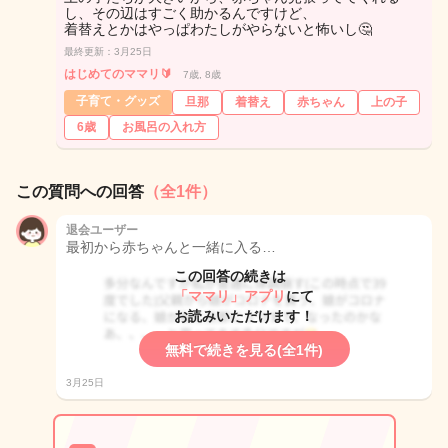
し、その辺はすごく助かるんですけど、
着替えとかはやっぱわたしがやらないと怖いし🤔
最終更新：3月25日
はじめてのママリ🔰
7歳, 8歳
子育て・グッズ
旦那
着替え
赤ちゃん
上の子
6歳
お風呂の入れ方
この質問への回答
（全1件）
退会ユーザー
最初から赤ちゃんと一緒に入る…
この回答の続きは
「ママリ」アプリ
にて
お読みいただけます！
無料で続きを見る(全1件)
3月25日