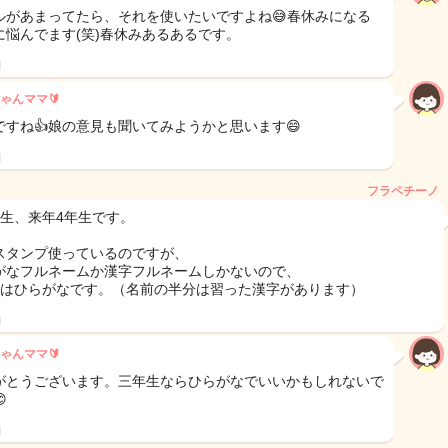
ルがあまってたら、それを使いたいですよね😅春休みになる
に悩んでます(笑)春休みあるあるです。
日
ゃんママ🔰
ですね👍娘の意見も聞いてみようかと思います😄
日
フラペチーノ
年生、来年4年生です。
スタンプ使っているのですが、
がなフルネームか漢字フルネームしかないので、
生はひらがなです。（名前の半分は習った漢字があります）
日
ゃんママ🔰
がとうございます。三年生ならひらがなでいいかもしれないで

日