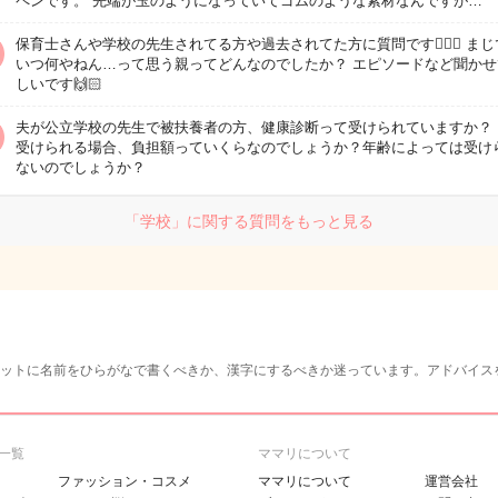
ペンです。 先端が玉のようになっていてゴムのような素材なんですが…
保育士さんや学校の先生されてる方や過去されてた方に質問です🙋🏻‍♀️ ま
いつ何やねん…って思う親ってどんなのでしたか？ エピソードなど聞かせ
しいです🙌🏻
夫が公立学校の先生で被扶養者の方、健康診断って受けられていますか？ 
受けられる場合、負担額っていくらなのでしょうか？年齢によっては受け
ないのでしょうか？
「学校」に関する質問をもっと見る
ットに名前をひらがなで書くべきか、漢字にするべきか迷っています。アドバイス
一覧
ママリについて
ファッション・コスメ
ママリについて
運営会社