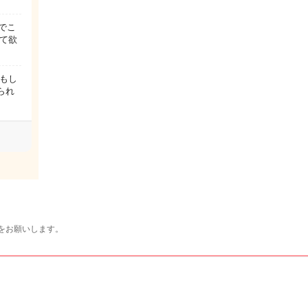
じでこ
て欲
もし
られ
をお願いします。