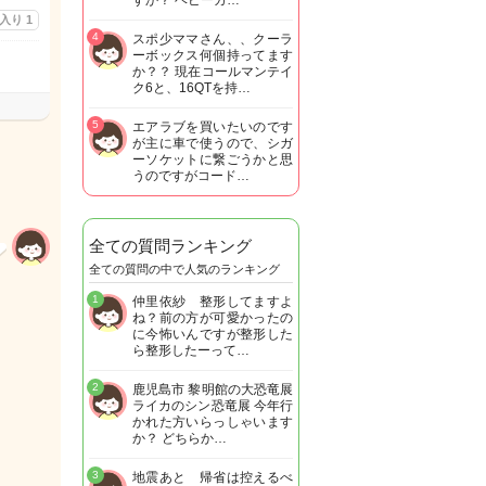
すか？ ベビーカ…
に入り
1
4
スポ少ママさん、、クーラ
ーボックス何個持ってます
か？？ 現在コールマンテイ
ク6と、16QTを持…
5
エアラブを買いたいのです
が主に車で使うので、シガ
ーソケットに繋ごうかと思
うのですがコード…
全ての質問ランキング
全ての質問の中で人気のランキング
1
仲里依紗 整形してますよ
ね？前の方が可愛かったの
に今怖いんですが整形した
ら整形したーって…
2
鹿児島市 黎明館の大恐竜展
ライカのシン恐竜展 今年行
かれた方いらっしゃいます
か？ どちらか…
3
地震あと 帰省は控えるべ