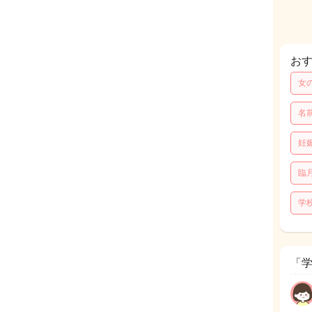
お
女
名
妊
臨
学
「