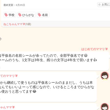
お気
最終更新：3月25日
学校
ひらがな
名前
ねこちゃんママ🔰
(9歳)
ト
はじめてのママリ🔰
は平仮名の名前シールが余ってたので、全部平仮名です😃
ネームのうち、1文字は3年生、残りの文字は4年生で習います👍
日
てのママリ🔰
生から継続して使うものは平仮名シールのままだし、うちは本
なんでもいいよーって感じなので、いけるところまでひらがな
ル使おうと思ってます😂
日
ゃんママ🔰