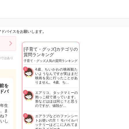
アドバイスをお願いします。
[子育て・グッズ]カテゴリの
質問ランキング
のではあり
子育て・グッズ人気の質問ランキング
1
4歳、ちいかわの映画観た
いようなんですが実はまだ
映画を見に行ったことがあ
りません。 4歳、ち…
前を
ドバ
2
エアリコ、タックマミーの
抱っこ紐で迷っています。
形などはほほ同じ？と思う
年生
のですが、値段が…
が、ま
ね？
3
エアラブなどのファンシー
トお使いの方！ モバイルバ
願いし
ッテリーはどこに入れてま