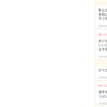
私も
名前
字で
3月25
ねこち
あり
いい
ます
3月25
ひら
3月25
ねこち
漢字
うが
3月25