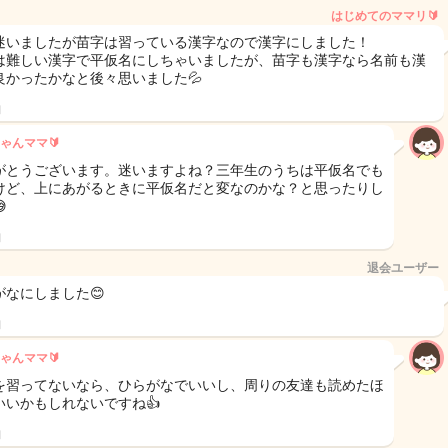
はじめてのママリ🔰
迷いましたが苗字は習っている漢字なので漢字にしました！
は難しい漢字で平仮名にしちゃいましたが、苗字も漢字なら名前も漢
良かったかなと後々思いました💦
日
ゃんママ🔰
がとうございます。迷いますよね？三年生のうちは平仮名でも
けど、上にあがるときに平仮名だと変なのかな？と思ったりし

日
退会ユーザー
がなにしました😊
日
ゃんママ🔰
を習ってないなら、ひらがなでいいし、周りの友達も読めたほ
いいかもしれないですね👍
日