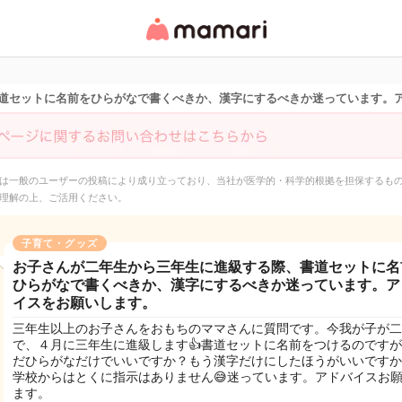
女性専用匿名QAアプ
リ・情報サイト
道セットに名前をひらがなで書くべきか、漢字にするべきか迷っています。
は一般のユーザーの投稿により成り立っており、当社が医学的・科学的根拠を担保するも
理解の上、ご活用ください。
子育て・グッズ
お子さんが二年生から三年生に進級する際、書道セットに名
ひらがなで書くべきか、漢字にするべきか迷っています。ア
イスをお願いします。
三年生以上のお子さんをおもちのママさんに質問です。今我が子が二
で、４月に三年生に進級します👍書道セットに名前をつけるのです
だひらがなだけでいいですか？もう漢字だけにしたほうがいいですか
学校からはとくに指示はありません😅迷っています。アドバイスお
ます。